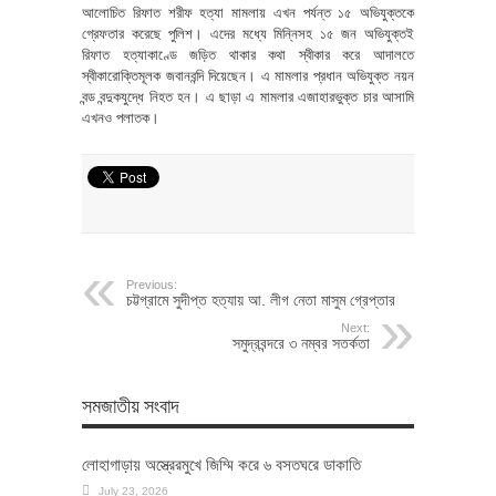
আলোচিত রিফাত শরীফ হত্যা মামলায় এখন পর্যন্ত ১৫ অভিযুক্তকে
গ্রেফতার করেছে পুলিশ। এদের মধ্যে মিন্নিসহ ১৫ জন অভিযুক্তই
রিফাত হত্যাকাণ্ডে জড়িত থাকার কথা স্বীকার করে আদালতে
স্বীকারোক্তিমূলক জবানবন্দি দিয়েছেন। এ মামলার প্রধান অভিযুক্ত নয়ন
বন্ড বন্দুকযুদ্ধে নিহত হন। এ ছাড়া এ মামলার এজাহারভুক্ত চার আসামি
এখনও পলাতক।
Previous:
চট্টগ্রামে সুদীপ্ত হত্যায় আ. লীগ নেতা মাসুম গ্রেপ্তার
Next:
সমুদ্রবন্দরে ৩ নম্বর সতর্কতা
সমজাতীয় সংবাদ
লোহাগাড়ায় অস্ত্রেরমুখে জিম্মি করে ৬ বসতঘরে ডাকাতি
July 23, 2026