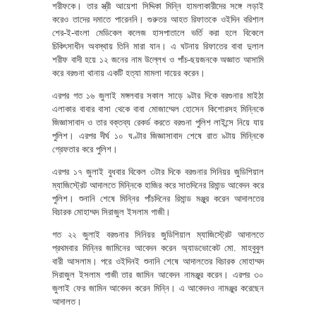
শরীফকে। তার স্ত্রী আয়েশা সিদ্দিকা মিন্নি হামলাকারীদের সঙ্গে লড়াই
করেও তাদের দমাতে পারেননি। গুরুতর আহত রিফাতকে ওইদিন বরিশাল
শের-ই-বাংলা মেডিকেল কলেজ হাসপাতালে ভর্তি করা হলে বিকেলে
চিকিৎসাধীন অবস্থায় তিনি মারা যান। এ ঘটনায় রিফাতের বাবা দুলাল
শরীফ বাদী হয়ে ১২ জনের নাম উল্লেখ ও পাঁচ-ছয়জনকে অজ্ঞাত আসামি
করে বরগুনা থানায় একটি হত্যা মামলা দায়ের করেন।
এরপর গত ১৬ জুলাই মঙ্গলবার সকাল সাড়ে ৯টার দিকে বরগুনার মাইঠা
এলাকার বাবার বাসা থেকে বাবা মোজাম্মেল হোসেন কিশোরসহ মিন্নিকে
জিজ্ঞাসাবাদ ও তার বক্তব্য রেকর্ড করতে বরগুনা পুলিশ লাইন্সে নিয়ে যায়
পুলিশ। এরপর দীর্ঘ ১০ ঘণ্টার জিজ্ঞাসাবাদ শেষে রাত ৯টায় মিন্নিকে
গ্রেফতার করে পুলিশ।
এরপর ১৭ জুলাই বুধবার বিকেল ৩টার দিকে বরগুনার সিনিয়র জুডিশিয়াল
ম্যাজিস্ট্রেট আদালতে মিন্নিকে হাজির করে সাতদিনের রিমান্ড আবেদন করে
পুলিশ। শুনানি শেষে মিন্নির পাঁচদিনের রিমান্ড মঞ্জুর করেন আদালতের
বিচারক মোহাম্মদ সিরাজুল ইসলাম গাজী।
গত ২২ জুলাই বরগুনার সিনিয়র জুডিশিয়াল ম্যাজিস্ট্রেট আদালতে
প্রথমবার মিন্নির জামিনের আবেদন করেন অ্যাডভোকেট মো. মাহবুবুল
বারী আসলাম। পরে ওইদিনই শুনানি শেষে আদালতের বিচারক মোহাম্মদ
সিরাজুল ইসলাম গাজী তার জামিন আবেদন নামঞ্জুর করেন। এরপর ৩০
জুলাই ফের জামিন আবেদন করেন মিন্নি। এ আবেদনও নামঞ্জুর করেছেন
আদালত।