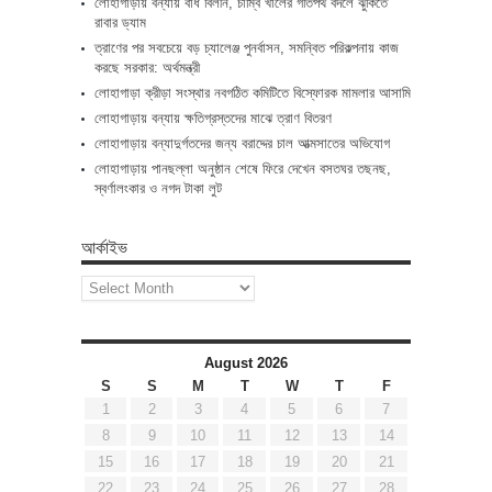
লোহাগাড়ায় বন্যায় বাঁধ বিলীন, চাম্বি খালের গতিপথ বদলে ঝুঁকিতে
রাবার ড্যাম
ত্রাণের পর সবচেয়ে বড় চ্যালেঞ্জ পুনর্বাসন, সমন্বিত পরিকল্পনায় কাজ
করছে সরকার: অর্থমন্ত্রী
লোহাগাড়া ক্রীড়া সংস্থার নবগঠিত কমিটিতে বিস্ফোরক মামলার আসামি
লোহাগাড়ায় বন্যায় ক্ষতিগ্রস্তদের মাঝে ত্রাণ বিতরণ
লোহাগাড়ায় বন্যাদুর্গতদের জন্য বরাদ্দের চাল আত্মসাতের অভিযোগ
লোহাগাড়ায় পানছল্লা অনুষ্ঠান শেষে ফিরে দেখেন বসতঘর তছনছ,
স্বর্ণালংকার ও নগদ টাকা লুট
আর্কাইভ
আর্কাইভ
August 2026
S
S
M
T
W
T
F
1
2
3
4
5
6
7
8
9
10
11
12
13
14
15
16
17
18
19
20
21
22
23
24
25
26
27
28