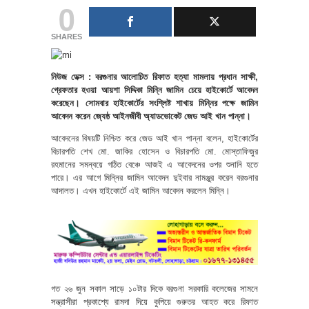
0
SHARES
নিউজ ডেক্স : বরগুনার আলোচিত রিফাত হত্যা মামলায় প্রধান সাক্ষী,
গ্রেফতার হওয়া আয়শা সিদ্দিকা মিন্নি জামিন চেয়ে হাইকোর্টে আবেদন
করেছেন। সোমবার হাইকোর্টের সংশ্লিষ্ট শাখায় মিন্নির পক্ষে জামিন
আবেদন করেন জ্যেষ্ঠ আইনজীবী অ্যাডভোকেট জেড আই খান পান্না।
আবেদনের বিষয়টি নিশ্চিত করে জেড আই খান পান্না বলেন, হাইকোর্টের
বিচারপতি শেখ মো. জাকির হোসেন ও বিচারপতি মো. মোস্তাফিজুর
রহমানের সমন্বয়ে গঠিত বেঞ্চে আজই এ আবেদনের ওপর শুনানি হতে
পারে। এর আগে মিন্নির জামিন আবেদন দুইবার নামঞ্জুর করেন বরগুনার
আদালত। এখন হাইকোর্টে এই জামিন আবেদন করলেন মিন্নি।
গত ২৬ জুন সকাল সাড়ে ১০টার দিকে বরগুনা সরকারি কলেজের সামনে
সন্ত্রাসীরা প্রকাশ্যে রামদা দিয়ে কুপিয়ে গুরুতর আহত করে রিফাত