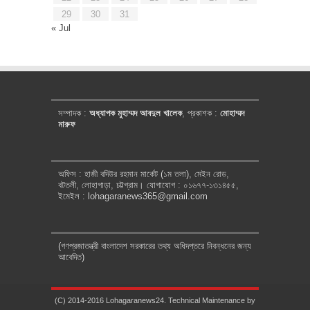
29
30
31
« Jul
সম্পাদক :
অধ্যাপক মুহাম্মদ আবদুল খালেক
, প্রকাশক :
মোহাম্মদ
মারুফ
অফিস : হাজী বদিউর রহমান মার্কেট (১ম তলা), মেইন রোড,
বটতলী, লোহাগাড়া, চট্টগ্রাম। যোগাযোগ : ০১৬৭৭-১৩১৪৫৫,
ইমেইল : lohagaranews365@gmail.com
(গণপ্রজাতন্ত্রী বাংলাদেশ সরকারের তথ্য অধিদপ্তরে নিবন্ধনের জন্য
আবেদিত)
(C) 2014-2016 Lohagaranews24. Technical Maintenance by