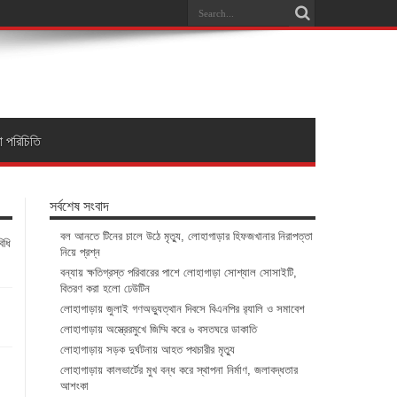
া পরিচিতি
সর্বশেষ সংবাদ
বল আনতে টিনের চালে উঠে মৃত্যু, লোহাগাড়ার হিফজখানার নিরাপত্তা
িধি
নিয়ে প্রশ্ন
বন্যায় ক্ষতিগ্রস্ত পরিবারের পাশে লোহাগাড়া সোশ্যাল সোসাইটি,
বিতরণ করা হলো ঢেউটিন
লোহাগাড়ায় জুলাই গণঅভ্যুত্থান দিবসে বিএনপির র‌্যালি ও সমাবেশ
লোহাগাড়ায় অস্ত্রেরমুখে জিম্মি করে ৬ বসতঘরে ডাকাতি
লোহাগাড়ায় সড়ক দুর্ঘটনায় আহত পথচারীর মৃত্যু
লোহাগাড়ায় কালভার্টের মুখ বন্ধ করে স্থাপনা নির্মাণ, জলাবদ্ধতার
আশংকা