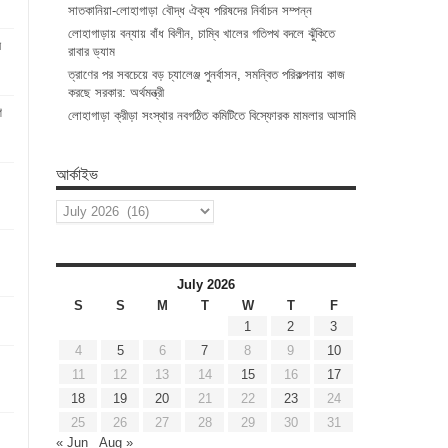
সাতকানিয়া-লোহাগাড়া বৌদ্ধ ঐক্য পরিষদের নির্বাচন সম্পন্ন
লোহাগাড়ায় বন্যায় বাঁধ বিলীন, চাম্বি খালের গতিপথ বদলে ঝুঁকিতে
র
রাবার ড্যাম
ত্রাণের পর সবচেয়ে বড় চ্যালেঞ্জ পুনর্বাসন, সমন্বিত পরিকল্পনায় কাজ
করছে সরকার: অর্থমন্ত্রী
ণ
লোহাগাড়া ক্রীড়া সংস্থার নবগঠিত কমিটিতে বিস্ফোরক মামলার আসামি
আর্কাইভ
আর্কাইভ
July 2026
S
S
M
T
W
T
F
1
2
3
4
5
6
7
8
9
10
:
11
12
13
14
15
16
17
18
19
20
21
22
23
24
25
26
27
28
29
30
31
« Jun
Aug »