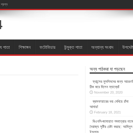
 প্রশ্ন
্য পাতা
শিক্ষাঙ্গন
ফটোফিচার
উন্মুক্ত পাতা
অন্যান্য সংবাদ
উপদেষ্ট
অন্য পাঠকরা যা পড়ছেন
ফ্রান্সের মুসলিমদের জন্য আচরণব
ঠিক করে দিলেন ম্যাক্রোঁ
November 20, 2020
ক্রসফায়ারের ভয় দেখিয়ে চাঁদা
আদায়!
February 18, 2021
বিএনপি-জামায়াত পদযাত্রার নামে
নৈরাজ্য সৃষ্টির চেষ্টা করছে: আমিনুল
ইসলাম