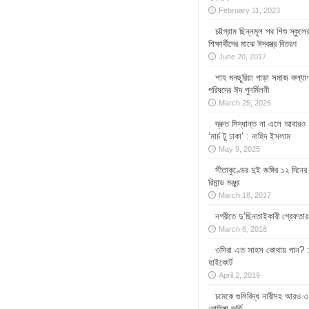
February 11, 2023
চট্টগ্রাম ছিন্নমূল পথ শিশু স্কুলে
শিক্ষার্থীদের মাঝে ঈদবস্ত্র বিতরণ
June 20, 2017
শাহ মনছুরিয়া পাড়া সমাজ কল্যা
পরিষদের ঈদ পুনর্মিলনী
March 25, 2026
দ্রুত সিদ্ধান্ত না এলে আবারও
‘মার্চ টু ঢাকা’ : নাহিদ ইসলাম
May 9, 2025
সীতাকুণ্ডের দুই জঙ্গির ১২ দিনের
রিমান্ড মঞ্জুর
March 18, 2017
নগরীতে দু’ছিনতাইকারী গ্রেফতার
March 6, 2018
ওসিরা এত সাহস কোথায় পান? 
হাইকোর্ট
April 2, 2019
চমেকে গুলিবিদ্ধ নারীসহ আরও ৩
রোহিঙ্গা ভর্তি