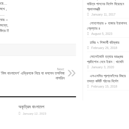
জড়িয়ে…
দায়িত্ব পালনের নির্দেশ দিয়েছেন
েখে ,
প্রধানমন্ত্রী
 …..
January 11, 2017
ধ্যায় –
লোহাগাড়ায় ৮ হাজার ইয়াবাসহ
সন্তে,
গ্রেপ্তার ৪
িরে !!
August 5, 2023
ঢাবির ৭ শিক্ষার্থী বহিষ্কার
February 26, 2018
সোলেইমানি হত্যার ভয়ঙ্কর
প্রতিশোধ নেবে ইরান : খামেনি
January 3, 2020
Next:
‘মিস বাংলাদেশ’ এভ্রিলকে নিয়ে যা বললেন তসলিমা
এসএসসির প্রশ্নফাঁসের বিষয়ে
নাসরিন
তদন্ত কমিটি গঠনের নির্দেশ
February 15, 2018
অকৃত্রিম বাংলাদেশ
January 12, 2023