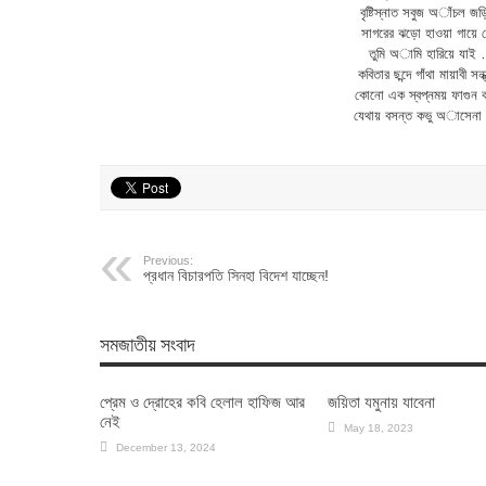
বৃষ্টিস্নাত সবুজ অাঁচল 
সাগরের ঝড়ো হাওয়া গায়ে ম
তুমি অামি হারিয়ে যাই
কবিতার ছন্দে গাঁথা মায়াবী সন্
কোনো এক স্বপ্নময় ফাগুন ব
যেথায় বসন্ত কভু অাসেনা ফ
Previous:
প্রধান বিচারপতি সিনহা বিদেশ যাচ্ছেন!
সমজাতীয় সংবাদ
প্রেম ও দ্রোহের কবি হেলাল হাফিজ আর
জয়িতা যমুনায় যাবেনা
নেই
May 18, 2023
December 13, 2024