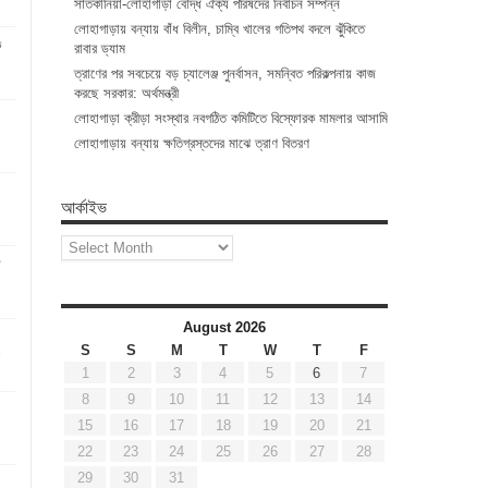
সাতকানিয়া-লোহাগাড়া বৌদ্ধ ঐক্য পরিষদের নির্বাচন সম্পন্ন
লোহাগাড়ায় বন্যায় বাঁধ বিলীন, চাম্বি খালের গতিপথ বদলে ঝুঁকিতে
ে
রাবার ড্যাম
ত্রাণের পর সবচেয়ে বড় চ্যালেঞ্জ পুনর্বাসন, সমন্বিত পরিকল্পনায় কাজ
করছে সরকার: অর্থমন্ত্রী
লোহাগাড়া ক্রীড়া সংস্থার নবগঠিত কমিটিতে বিস্ফোরক মামলার আসামি
লোহাগাড়ায় বন্যায় ক্ষতিগ্রস্তদের মাঝে ত্রাণ বিতরণ
আর্কাইভ
আর্কাইভ
August 2026
S
S
M
T
W
T
F
1
2
3
4
5
6
7
8
9
10
11
12
13
14
15
16
17
18
19
20
21
22
23
24
25
26
27
28
29
30
31