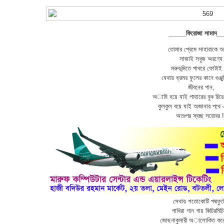
_____ফিরোজা সামাদ_
তোমার প্রেমে সাহারাকে
সাজাই সবুজ অরণ্যে
মরুভূমিতে পাথরে ফোটাই 
যেথায় ভ্রমর ফুলের কানে গুঞ্জু
জীবনের গান,
অামি হয়ে যাই পাহারের বুক চিরে 
কুলকুল বয়ে যাই অজানার পথে এ
অতঃপর স্বচ্ছ সরোবর !
সেথায় শতোকোটি পদ্মফুট
পাখিরা গান গায় কিচিরমিচি
জোছনাকুমারী অালোকিত করে