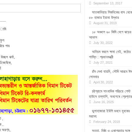
September 13, 2017
সাতকানিয়ায় পিকনিকের বাস থেক
৫৮ হাজার ইয়াবা উদ্ধার
____
August 31, 2019
 অামি
১৮ অঞ্চলে ৬০ কিমি বেগে ঝড়ের
আভাস
ফুল
July 30, 2022
রিয়ে গায়
অনিয়ম করলে ক্ষমা নেই, কঠোর
উচ্ছল ঝর্না,
শাস্তি : প্রধানমন্ত্রী
ঁকেবেঁকে,
July 27, 2021
!
চাঁদ দেখা যায়নি, সৌদি আরবে ঈদ
সোমবার
April 30, 2022
চট্টগ্রামে সাংবাদিক পরিচয়ে গেস্ট
হাউসে তল্লাশি, অবশেষে গ্রেপ্তার
June 16, 2025
ডুলাহাজারা ইউপি ভবনে যুবকের
মরদেহ
ে ,
February 24, 2018
র ,
 অরণ্য,
সততা, নিষ্ঠা ও একাগ্রতার সঙ্গে