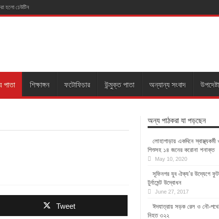
 করা হলো ঢেউটিন
য পাতা
শিক্ষাঙ্গন
ফটোফিচার
উন্মুক্ত পাতা
অন্যান্য সংবাদ
উপদেষ্ট
অন্য পাঠকরা যা পড়ছেন
লোহাগাড়ায় একদিনে স্বাস্থ্যকর্মী 
শিশুসহ ১৪ জনের করোনা শনাক্ত
May 10, 2020
সূফিনগর যুব ঐক্য’র উদ্যেগে ফু
টুর্নামেন্ট উদ্বোধন
June 27, 2017
Tweet
ঈদযাত্রায় সড়ক রেল ও নৌ-পথে
নিহত ৩২২