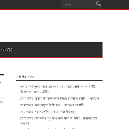
া পরিচিতি
সর্বশেষ সংবাদ
ও
বন্যায় ক্ষতিগ্রস্ত পরিবারের পাশে লোহাগাড়া সোশ্যাল সোসাইটি,
বিতরণ করা হলো ঢেউটিন
লোহাগাড়ায় জুলাই গণঅভ্যুত্থান দিবসে বিএনপির র‌্যালি ও সমাবেশ
টবল
লোহাগাড়ায় অস্ত্রেরমুখে জিম্মি করে ৬ বসতঘরে ডাকাতি
লোহাগাড়ায় সড়ক দুর্ঘটনায় আহত পথচারীর মৃত্যু
লোহাগাড়ায় কালভার্টের মুখ বন্ধ করে স্থাপনা নির্মাণ, জলাবদ্ধতার
আশংকা