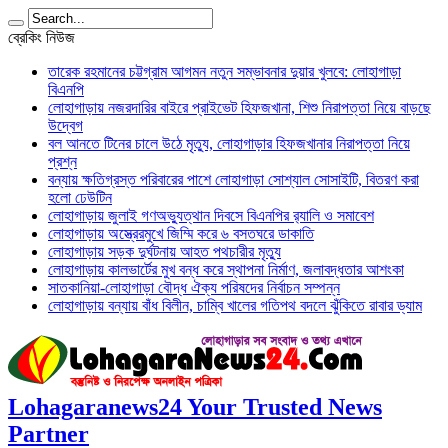
ব্রেকিং নিউজ
তারেক রহমানের চট্টগ্রাম আগমন নতুন সম্ভাবনার দুয়ার খুলবে: লোহাগাড়া
বিএনপি
লোহাগাড়ায় নজরদারির বাইরে প্রাইভেট হিফজখানা, শিশু নিরাপত্তা নিয়ে বাড়ছে
উদ্বেগ
বল আনতে টিনের চালে উঠে মৃত্যু, লোহাগাড়ার হিফজখানার নিরাপত্তা নিয়ে
প্রশ্ন
বন্যায় ক্ষতিগ্রস্ত পরিবারের পাশে লোহাগাড়া সোশ্যাল সোসাইটি, বিতরণ করা
হলো ঢেউটিন
লোহাগাড়ায় জুলাই গণঅভ্যুত্থান দিবসে বিএনপির র‌্যালি ও সমাবেশ
লোহাগাড়ায় অস্ত্রেরমুখে জিম্মি করে ৬ বসতঘরে ডাকাতি
লোহাগাড়ায় সড়ক দুর্ঘটনায় আহত পথচারীর মৃত্যু
লোহাগাড়ায় কালভার্টের মুখ বন্ধ করে স্থাপনা নির্মাণ, জলাবদ্ধতার আশংকা
সাতকানিয়া-লোহাগাড়া বৌদ্ধ ঐক্য পরিষদের নির্বাচন সম্পন্ন
লোহাগাড়ায় বন্যায় বাঁধ বিলীন, চাম্বি খালের গতিপথ বদলে ঝুঁকিতে রাবার ড্যাম
Lohagaranews24 Your Trusted News
Partner