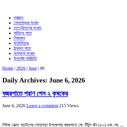
প্রচ্ছদ
লোহাগাড়ার সংবাদ
দেশ-বিদেশের সংবাদ
সাহিত্য পাতা
শিক্ষাঙ্গন
ফটোফিচার
উন্মুক্ত পাতা
অন্যান্য সংবাদ
উপদেষ্টা পরিচিতি
Home
|
2026
|
June
|
06
Daily Archives:
June 6, 2026
বজ্রপাতে প্রাণ গেল ২ কৃষকের
June 6, 2026
Leave a comment
215 Views
নিউজ ডেক্স: নড়াইলের লোহাগড়া উপজেলায় বজ্রপাতে মো. টিটুল খাঁন (৫০) এবং মো. ...