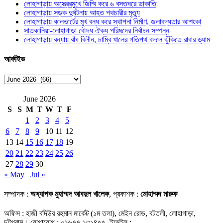
লোহাগাড়ায় অস্ত্রেরমুখে জিম্মি করে ৬ বসতঘরে ডাকাতি
লোহাগাড়ায় সড়ক দুর্ঘটনায় আহত পথচারীর মৃত্যু
লোহাগাড়ায় কালভার্টের মুখ বন্ধ করে স্থাপনা নির্মাণ, জলাবদ্ধতার আশংকা
সাতকানিয়া-লোহাগাড়া বৌদ্ধ ঐক্য পরিষদের নির্বাচন সম্পন্ন
লোহাগাড়ায় বন্যায় বাঁধ বিলীন, চাম্বি খালের গতিপথ বদলে ঝুঁকিতে রাবার ড্যাম
আর্কাইভ
আর্কাইভ
June 2026
S
S
M
T
W
T
F
1
2
3
4
5
6
7
8
9
10
11
12
13
14
15
16
17
18
19
20
21
22
23
24
25
26
27
28
29
30
« May
Jul »
সম্পাদক :
অধ্যাপক মুহাম্মদ আবদুল খালেক
, প্রকাশক :
মোহাম্মদ মারুফ
অফিস : হাজী বদিউর রহমান মার্কেট (১ম তলা), মেইন রোড, বটতলী, লোহাগাড়া,
চট্টগ্রাম। যোগাযোগ : ০১৬৭৭-১৩১৪৫৫, ইমেইল :