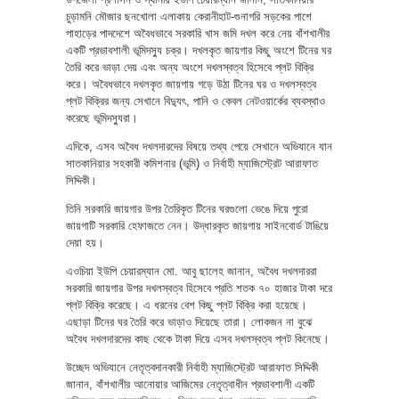
চুড়ামনি মৌজার ছনখোলা এলাকায় কেরানীহাট-গুনাগরি সড়কের পাশে
পাহাড়ের পাদদেশে অবৈধভাবে সরকারি খাস জমি দখল করে নেয় বাঁশখালীর
একটি প্রভাবশালী ভূমিদস্যু চক্র। দখলকৃত জায়গার কিছু অংশে টিনের ঘর
তৈরি করে ভাড়া দেয় এবং অন্য অংশে দখলস্বত্ব হিসেবে প্লট বিক্রি
করে। অবৈধভাবে দখলকৃত জায়গায় গড়ে উঠা টিনের ঘর ও দখলস্বত্ব
প্লট বিক্রির জন্য সেখানে বিদ্যুৎ, পানি ও কেবল নেটওয়ার্কের ব্যবস্থাও
করেছে ভূমিদস্যুরা।
এদিকে, এসব অবৈধ দখলদারদের বিষয়ে তথ্য পেয়ে সেখানে অভিযানে যান
সাতকানিয়ার সহকারী কমিশনার (ভূমি) ও নির্বাহী ম্যাজিস্ট্রেট আরাফাত
সিদ্দিকী।
তিনি সরকারি জায়গার উপর তৈরিকৃত টিনের ঘরগুলো ভেঙে দিয়ে পুরো
জায়গাটি সরকারি হেফাজতে নেন। উদ্ধারকৃত জায়গায় সাইনবোর্ড টাঙিয়ে
দেয়া হয়।
এওচিয়া ইউপি চেয়ারম্যান মো. আবু ছালেহ জানান, অবৈধ দখলদাররা
সরকারি জায়গার উপর দখলস্বত্ব হিসেবে প্রতি শতক ৭০ হাজার টাকা দরে
প্লট বিক্রি করেছে। এ ধরনের বেশ কিছু প্লট বিক্রি করা হয়েছে।
এছাড়া টিনের ঘর তৈরি করে ভাড়াও দিয়েছে তারা। লোকজন না বুঝে
অবৈধ দখলদারদের কাছ থেকে টাকা দিয়ে এসব দখলস্বত্ব প্লট কিনেছে।
উচ্ছেদ অভিযানে নেতৃত্বদানকারী নির্বাহী ম্যাজিস্ট্রেট আরাফাত সিদ্দিকী
জানান, বাঁশখালীর আনোয়ার আজিমের নেতৃত্বাধীন প্রভাবশালী একটি