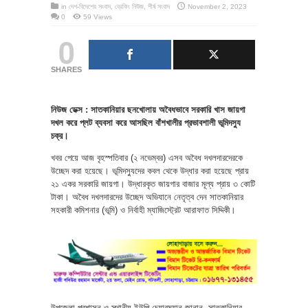
in
দেশ-বিদেশের সংবাদ
,
ব্রেকিং নিউজ
,
শীর্ষ সংবাদ
November 2, 2023
0
59 Views
0
SHARES
নিউজ ডেক্স : সাতকানিয়ার ছনখোলায় অবৈধভাবে সরকারি খাস জায়গা
দখল করে প্লট ব্যবসা করে আসছিল বাঁশখালীর প্রভাবশালী ভূমিদস্যু
চক্র।
খবর পেয়ে আজ বৃহস্পতিবার (২ নভেম্বর) এসব অবৈধ দখলদারদেরকে
উচ্ছেদ করা হয়েছে। ভূমিদস্যুদের কবল থেকে উদ্ধার করা হয়েছে প্রায়
২১ একর সরকারি জায়গা। উদ্ধারকৃত জায়গার বাজার মূল্য প্রায় ৩ কোটি
টাকা। অবৈধ দখলদারদের উচ্ছেদ অভিযানে নেতৃত্ব দেন সাতকানিয়ার
সহকারী কমিশনার (ভূমি) ও নির্বাহী ম্যাজিস্ট্রেট আরাফাত সিদ্দিকী।
উপজেলা প্রশাসন ও স্থানীয় ইউপি চেয়ারম্যান জানান, সাতকানিয়ার