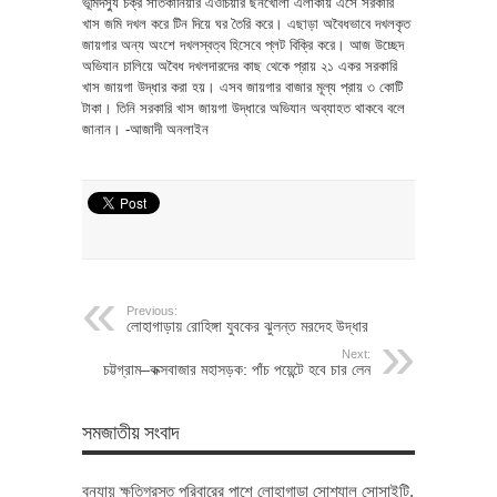
ভূমিদস্যু চক্র সাতকানিয়ার এওচিয়ার ছনখোলা এলাকায় এসে সরকারি
খাস জমি দখল করে টিন দিয়ে ঘর তৈরি করে। এছাড়া অবৈধভাবে দখলকৃত
জায়গার অন্য অংশে দখলস্বত্ব হিসেবে প্লট বিক্রি করে। আজ উচ্ছেদ
অভিযান চালিয়ে অবৈধ দখলদারদের কাছ থেকে প্রায় ২১ একর সরকারি
খাস জায়গা উদ্ধার করা হয়। এসব জায়গার বাজার মূল্য প্রায় ৩ কোটি
টাকা। তিনি সরকারি খাস জায়গা উদ্ধারে অভিযান অব্যাহত থাকবে বলে
জানান। -আজাদী অনলাইন
Previous:
লোহাগাড়ায় রোহিঙ্গা যুবকের ঝুলন্ত মরদেহ উদ্ধার
Next:
চট্টগ্রাম–কক্সবাজার মহাসড়ক: পাঁচ পয়েন্টে হবে চার লেন
সমজাতীয় সংবাদ
বন্যায় ক্ষতিগ্রস্ত পরিবারের পাশে লোহাগাড়া সোশ্যাল সোসাইটি,