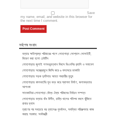
Save
my name, email, and website in this browser for
the next time I comment.
সর্বশেষ সংবাদ
বন্যায় ক্ষতিগ্রস্ত পরিবারের পাশে লোহাগাড়া সোশ্যাল সোসাইটি,
বিতরণ করা হলো ঢেউটিন
লোহাগাড়ায় জুলাই গণঅভ্যুত্থান দিবসে বিএনপির র‌্যালি ও সমাবেশ
লোহাগাড়ায় অস্ত্রেরমুখে জিম্মি করে ৬ বসতঘরে ডাকাতি
লোহাগাড়ায় সড়ক দুর্ঘটনায় আহত পথচারীর মৃত্যু
লোহাগাড়ায় কালভার্টের মুখ বন্ধ করে স্থাপনা নির্মাণ, জলাবদ্ধতার
আশংকা
সাতকানিয়া-লোহাগাড়া বৌদ্ধ ঐক্য পরিষদের নির্বাচন সম্পন্ন
লোহাগাড়ায় বন্যায় বাঁধ বিলীন, চাম্বি খালের গতিপথ বদলে ঝুঁকিতে
রাবার ড্যাম
ত্রাণের পর সবচেয়ে বড় চ্যালেঞ্জ পুনর্বাসন, সমন্বিত পরিকল্পনায় কাজ
করছে সরকার: অর্থমন্ত্রী