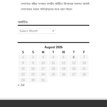
লোহাগাড়া ক্রীড়া সংস্থার নবগঠিত কমিটিতে বিস্ফোরক মামলার আসামি
লোহাগাড়ায় বন্যায় ক্ষতিগ্রস্তদের মাঝে ত্রাণ বিতরণ
আর্কাইভ
আর্কাইভ
August 2026
S
S
M
T
W
T
F
1
2
3
4
5
6
7
8
9
10
11
12
13
14
15
16
17
18
19
20
21
22
23
24
25
26
27
28
29
30
31
« Jul