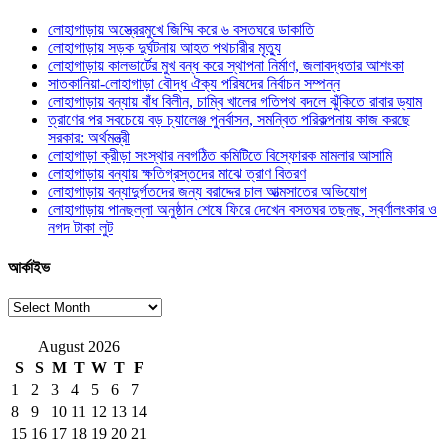
লোহাগাড়ায় অস্ত্রেরমুখে জিম্মি করে ৬ বসতঘরে ডাকাতি
লোহাগাড়ায় সড়ক দুর্ঘটনায় আহত পথচারীর মৃত্যু
লোহাগাড়ায় কালভার্টের মুখ বন্ধ করে স্থাপনা নির্মাণ, জলাবদ্ধতার আশংকা
সাতকানিয়া-লোহাগাড়া বৌদ্ধ ঐক্য পরিষদের নির্বাচন সম্পন্ন
লোহাগাড়ায় বন্যায় বাঁধ বিলীন, চাম্বি খালের গতিপথ বদলে ঝুঁকিতে রাবার ড্যাম
ত্রাণের পর সবচেয়ে বড় চ্যালেঞ্জ পুনর্বাসন, সমন্বিত পরিকল্পনায় কাজ করছে
সরকার: অর্থমন্ত্রী
লোহাগাড়া ক্রীড়া সংস্থার নবগঠিত কমিটিতে বিস্ফোরক মামলার আসামি
লোহাগাড়ায় বন্যায় ক্ষতিগ্রস্তদের মাঝে ত্রাণ বিতরণ
লোহাগাড়ায় বন্যাদুর্গতদের জন্য বরাদ্দের চাল আত্মসাতের অভিযোগ
লোহাগাড়ায় পানছল্লা অনুষ্ঠান শেষে ফিরে দেখেন বসতঘর তছনছ, স্বর্ণালংকার ও
নগদ টাকা লুট
আর্কাইভ
আর্কাইভ
August 2026
S
S
M
T
W
T
F
1
2
3
4
5
6
7
8
9
10
11
12
13
14
15
16
17
18
19
20
21