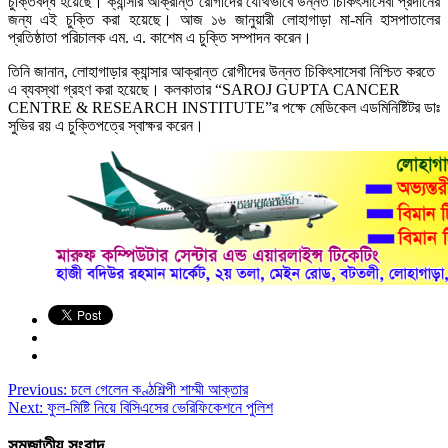
চুক্তিবদ্ধ হয়েছে। ক্যান্সার আক্রান্ত রোগীদের যৌথভাবে উন্নত চিকিৎসাসেবা প্রদানের
জন্য এই চুক্তি করা হয়েছে। আজ ১৬ জানুয়ারী লোহাগাড়া মা-মনি হাসপাতালের
প্রতিষ্ঠাতা পরিচালক এম. এ. কাশেম এ চুক্তি সম্পাদন করেন।
তিনি জানান, লোহাগাড়ার ক্যান্সার আক্রান্ত রোগীদের উন্নত চিকিৎসাসেবা নিশ্চিত করতে
এ ব্যবস্থা গ্রহণ করা হয়েছে। কলকাতার “SAROJ GUPTA CANCER
CENTRE & RESEARCH INSTITUTE”র পক্ষে মেডিকেল এডমিনিষ্টিটর ডাঃ
সুভির রয় এ চুক্তিপত্রে স্বাক্ষর করেন।
Previous:
চলে গেলেন কণ্ঠশিল্পী শাম্মী আক্তার
Next:
ফুল-মিষ্টি নিয়ে বিসিএসের ভেরিফিকেশনে পুলিশ
সমজাতীয় সংবাদ