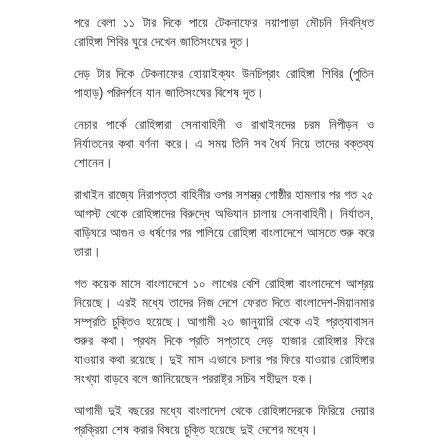
পরে বেলা ১১ টার দিকে পায়ে টেকনাফের নয়াপাড়া মৌচনি নিবন্ধিত
রোহিঙ্গা শিবির ঘুরে দেখেন জাতিসংঘের দূত।
দেড় টার দিকে টেকনাফের হোয়াইক্যং উনচিপ্রাং রোহিঙ্গা শিবির (পুতিন
পাহাড়) পরিদর্শনে যান জাতিসংঘের বিশেষ দূত।
নেচার পার্কে রোহিঙ্গারা সেনাবাহিনী ও রাখাইনদের চরম নিপীড়ন ও
নির্যাতনের কথা বর্ণনা করে। এ সময় তিনি সব ধৈর্য নিয়ে তাদের বক্তব্য
শোনেন।
রাখাইন রাজ্যে নিরাপত্তা বাহিনীর ওপর সশস্ত্র গোষ্ঠীর হামলার পর গত ২৫
আগস্ট থেকে রোহিঙ্গাদের বিরুদ্ধে অভিযান চালায় সেনাবাহিনী। নির্যাতন,
বাড়িঘরে আগুন ও ধর্ষণের পর পালিয়ে রোহিঙ্গা বাংলাদেশে আসতে শুরু করে
তারা।
গত কয়েক মাসে বাংলাদেশে ১০ লাখের বেশি রোহিঙ্গা বাংলাদেশে আশ্রয়
নিয়েছে। এরই মধ্যে তাদের নিজ দেশে ফেরত দিতে বাংলাদেশ-মিয়ানমার
সম্প্রতি চুক্তিও হয়েছে। আগামী ২৩ জানুয়ারি থেকে এই প্রত্যাবাসন
শুরুর কথা। প্রথম দিকে প্রতি সপ্তাহে দেড় হাজার রোহিঙ্গার ফিরে
যাওয়ার কথা রয়েছে। দুই মাস এভাবে চলার পর ফিরে যাওয়ার রোহিঙ্গার
সংখ্যা বাড়বে বলে জানিয়েছেন পররাষ্ট্র সচিব শহীদুল হক।
আগামী দুই বছরের মধ্যে বাংলাদেশ থেকে রোহিঙ্গাদেরকে ফিরিয়ে দেয়ার
প্রক্রিয়া শেষ করার বিষয়ে চুক্তি হয়েছে দুই দেশের মধ্যে।