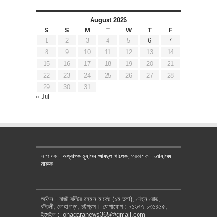
August 2026
S
S
M
T
W
T
F
1
2
3
4
5
6
7
8
9
10
11
12
13
14
15
16
17
18
19
20
21
22
23
24
25
26
27
28
29
30
31
« Jul
সম্পাদক :
অধ্যাপক মুহাম্মদ আবদুল খালেক
, প্রকাশক :
মোহাম্মদ
মারুফ
অফিস : হাজী বদিউর রহমান মার্কেট (১ম তলা), মেইন রোড,
বটতলী, লোহাগাড়া, চট্টগ্রাম। যোগাযোগ : ০১৬৭৭-১৩১৪৫৫,
ইমেইল : lohagaranews365@gmail.com