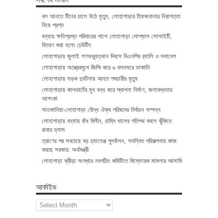
বল আনতে টিনের চালে উঠে মৃত্যু, লোহাগাড়ার হিফজখানার নিরাপত্তা
নিয়ে প্রশ্ন
বন্যায় ক্ষতিগ্রস্ত পরিবারের পাশে লোহাগাড়া সোশ্যাল সোসাইটি,
বিতরণ করা হলো ঢেউটিন
লোহাগাড়ায় জুলাই গণঅভ্যুত্থান দিবসে বিএনপির র‌্যালি ও সমাবেশ
লোহাগাড়ায় অস্ত্রেরমুখে জিম্মি করে ৬ বসতঘরে ডাকাতি
লোহাগাড়ায় সড়ক দুর্ঘটনায় আহত পথচারীর মৃত্যু
লোহাগাড়ায় কালভার্টের মুখ বন্ধ করে স্থাপনা নির্মাণ, জলাবদ্ধতার
আশংকা
সাতকানিয়া-লোহাগাড়া বৌদ্ধ ঐক্য পরিষদের নির্বাচন সম্পন্ন
লোহাগাড়ায় বন্যায় বাঁধ বিলীন, চাম্বি খালের গতিপথ বদলে ঝুঁকিতে
রাবার ড্যাম
ত্রাণের পর সবচেয়ে বড় চ্যালেঞ্জ পুনর্বাসন, সমন্বিত পরিকল্পনায় কাজ
করছে সরকার: অর্থমন্ত্রী
লোহাগাড়া ক্রীড়া সংস্থার নবগঠিত কমিটিতে বিস্ফোরক মামলার আসামি
আর্কাইভ
আর্কাইভ