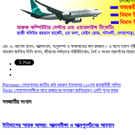
এম. এ. কাশেম বলেন, আত্মসংযম, অনুকম্পা ও ক্ষমালাভের মাস রমজান। এ মাসে ত্যাগ স্বীক
আহবান জানিয়ে তিনি বলেন, জীবনের সর্বস্তরে পরিমিতিবোধ, ধৈর্য ও সংযম প্রদর্শনের মাধ্য
Previous:
লোহাগাড়ায় জাতীয় কবি নজরুল ইসলামের ১১৮তম জন্মবার্ষিকী পালিত
Next:
লোহাগাড়াবাসীকে মাহে রমজানের শুভেচ্ছা জানিয়েছেন এমপি পুত্র কুমার
সমজাতীয় সংবাদ
ইতিহাসের স্মারক আশুরা: আত্মসমীক্ষা ও আত্মপুনর্গঠনের আহবান