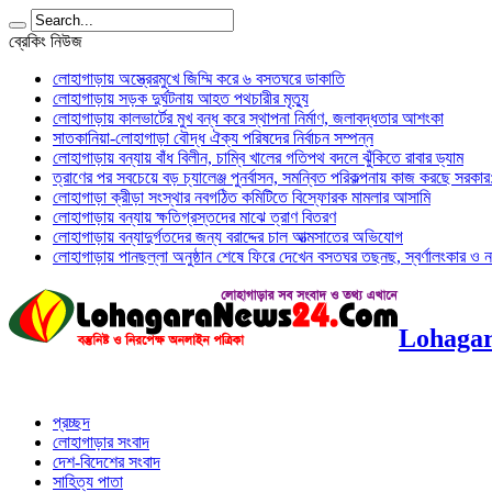
ব্রেকিং নিউজ
লোহাগাড়ায় অস্ত্রেরমুখে জিম্মি করে ৬ বসতঘরে ডাকাতি
লোহাগাড়ায় সড়ক দুর্ঘটনায় আহত পথচারীর মৃত্যু
লোহাগাড়ায় কালভার্টের মুখ বন্ধ করে স্থাপনা নির্মাণ, জলাবদ্ধতার আশংকা
সাতকানিয়া-লোহাগাড়া বৌদ্ধ ঐক্য পরিষদের নির্বাচন সম্পন্ন
লোহাগাড়ায় বন্যায় বাঁধ বিলীন, চাম্বি খালের গতিপথ বদলে ঝুঁকিতে রাবার ড্যাম
ত্রাণের পর সবচেয়ে বড় চ্যালেঞ্জ পুনর্বাসন, সমন্বিত পরিকল্পনায় কাজ করছে সরকার: অ
লোহাগাড়া ক্রীড়া সংস্থার নবগঠিত কমিটিতে বিস্ফোরক মামলার আসামি
লোহাগাড়ায় বন্যায় ক্ষতিগ্রস্তদের মাঝে ত্রাণ বিতরণ
লোহাগাড়ায় বন্যাদুর্গতদের জন্য বরাদ্দের চাল আত্মসাতের অভিযোগ
লোহাগাড়ায় পানছল্লা অনুষ্ঠান শেষে ফিরে দেখেন বসতঘর তছনছ, স্বর্ণালংকার ও ন
Lohagar
প্রচ্ছদ
লোহাগাড়ার সংবাদ
দেশ-বিদেশের সংবাদ
সাহিত্য পাতা