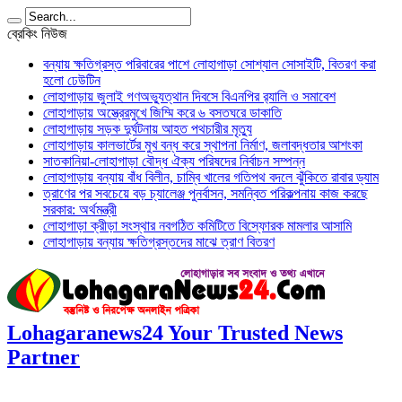
ব্রেকিং নিউজ
বন্যায় ক্ষতিগ্রস্ত পরিবারের পাশে লোহাগাড়া সোশ্যাল সোসাইটি, বিতরণ করা
হলো ঢেউটিন
লোহাগাড়ায় জুলাই গণঅভ্যুত্থান দিবসে বিএনপির র‌্যালি ও সমাবেশ
লোহাগাড়ায় অস্ত্রেরমুখে জিম্মি করে ৬ বসতঘরে ডাকাতি
লোহাগাড়ায় সড়ক দুর্ঘটনায় আহত পথচারীর মৃত্যু
লোহাগাড়ায় কালভার্টের মুখ বন্ধ করে স্থাপনা নির্মাণ, জলাবদ্ধতার আশংকা
সাতকানিয়া-লোহাগাড়া বৌদ্ধ ঐক্য পরিষদের নির্বাচন সম্পন্ন
লোহাগাড়ায় বন্যায় বাঁধ বিলীন, চাম্বি খালের গতিপথ বদলে ঝুঁকিতে রাবার ড্যাম
ত্রাণের পর সবচেয়ে বড় চ্যালেঞ্জ পুনর্বাসন, সমন্বিত পরিকল্পনায় কাজ করছে
সরকার: অর্থমন্ত্রী
লোহাগাড়া ক্রীড়া সংস্থার নবগঠিত কমিটিতে বিস্ফোরক মামলার আসামি
লোহাগাড়ায় বন্যায় ক্ষতিগ্রস্তদের মাঝে ত্রাণ বিতরণ
Lohagaranews24 Your Trusted News
Partner