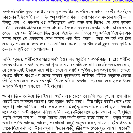
সম্পর্কের জটিল বুননে কোথায় কোন সুতোতে টান লেগেছিল কে জানে, স্বাতীর ই-মেইলে
তার কোন ইঙ্গিতও ছিল না। ছিল শুধু সংক্ষিপ্ত খবর। তারা আর এক সড়কের যাত্রী নয়।
কিন্তু কেন- এ প্রশ্নটা ওর অস্তিত্বকে ওলট পালট করে দিলেও সে কোন ব্যাখ্যা
চায়নি। এমনকি মস্তিষ্কে গেঁথে যাওয়া টেলিফোন নম্বরের বোতাম টিপেও আবার থমকে
গেছে। সে সময় রীতিমতো জিদ চেপে গিয়েছিল ওর। মাকে শুধু জানিয়ে দিয়েছিল এক
মাসের মধ্যে যে কোনভাবে দেশে আসবে এবং বিয়ে করবে। মেয়ে সম্পর্কে শর্ত ছিল
একটাই- গায়ের রং হতে হবে শ্যামলা কিংবা কালো। স্বাতীর ফর্সা সুন্দর নির্মম মুখটাকে
ভোলার জন্যই তো এত আয়োজন।
আত্মীয়-স্বজন, পরিচিতদের প্রায় সবাই ইমন আর স্বাতীর সম্পর্কে জানে। তাই পরিচিত
বলয়ের বাইরে থেকেই ছেলের বউ খুঁজে আনতে চেয়েছিলেন মা। চেয়েছিলেন এমন মেয়ে,
যে কোনভাবেই ইমনকে মনে করিয়ে দেবে না স্বাতীর স্মৃতির কোন ভগ্নাবশেষ। দেখতে
দেখতে গড়িয়ে যাওয়া এক মাসের মধ্যেই দূরসম্পর্কের আত্মীয়ের পরিচিত শুভ্রাকে ছেলের
বউ হিসেবে মেনে নেয়ার প্রস্তুতি নিলেন রাফিজা রহমান। গ্রামের মেয়ে হলেও শুভ্রা
অন্তত ডিগ্রি পাস করেছে এটাই সান্ত্বনা।
শুভ্রার দিকে তাকিয়ে ছিল ইমন। খাটের এক কোণে বেনারসি পরে চুপচাপ বসে থাকা
মেয়েটি তার অসম্ভব অচেনা। রাত ক্রমশ গভীর হচ্ছে। বিয়ে বাড়ির হইচই থেমে গেছে
বহুক্ষণ। কাল বউ নিয়ে ঢাকায় ফিরতে হবে। একটু ঘুমোতে পারলে ভালো হতো। শুভ্রার
সঙ্গে এখনো একটা বাক্যও বিনিময় হয়নি। নতুন বউয়ের সঙ্গে কোন কথা না বলেই ঘুমিয়ে
পড়াটা শোভন হবে না। অথচ ইমনের কোন কথাই বলতে ইচ্ছে হচ্ছে না। শুভ্রা নামের
তরুণীর প্রতি আগ্রহ, আবেগ, ভালোবাসা কিছুই অনুভব করছে না সে। হঠাৎ ইমনকে
চমকে দিয়ে কথা বলে উঠল শুভ্রা। ‘চলেন একটু নদীর পাড় থেকে ঘুরে আসি। যাবেন?’