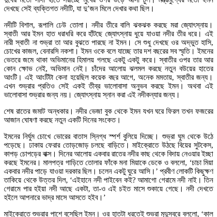
দেখছে সেই ব্যক্তিগত নদীটি, যা দু’জন মিলে দেখার কথা ছিল।
নদীটি বিশাল, রূপালি ঢেউ তোলা। নদীর তীরে বালি ঝকঝক করছে মরা জ্যোৎস্নায়।
স্বাতী আর ইমন হাত ধরাধরি করে হাঁটছে জ্যোৎস্নায় ধুয়ে যাওয়া নদীর তীর ধরে। এই
নারী স্বাতী না শুভ্রা তা আর বুঝতে পারছে না ইমন। সে শুধু দেখছে ওর অদ্ভুত হাসি,
চোখের কাজল, বেনারসি নকশা। ইমন ওকে বলে যাচ্ছে তার দশ বছরের সব স্মৃতি। ইমনের
ভেতরে জমে থাকা অভিমানের হিমালয় গলছে একটু একটু করে। স্বাতীর ওপর তার আর
কোন ক্ষোভ নেই, অভিমান নেই। চাঁদের আলোয় ঝলমল করছে নতুন বউয়ের হাতের
আংটি। এই আংটিটা কেনা হয়েছিল কয়েক বছর আগে, অনেক মমতায়, স্বাতীর জন্য।
এখন শুভ্রার প্রতিও সেই একই তীব্র ভালোবাসা অনুভব করছে ইমন। অথবা এই
ভালোবাসা শুভ্রার জন্য নয়। জ্যোৎস্নায় স্নান করা এই নদীকন্যার জন্য।
শেষ রাতের জমাট অন্ধকার। নদীর ভেজা বুক থেকে ইমন যখন ঘরে ফিরল তখন ফজরের
আজান ঘোষণা করছে নতুন একটি দিনের সংকেত।
ইমনের নির্ঘুম চোখে ভোরের বাতাস স্নিগ্ধ স্পর্শ বুলিয়ে দিচ্ছে। শুভ্রা ঘুম থেকে উঠে
পড়েছে। ঢাকায় ফেরার তোড়জোড় চলছে বাড়িতে। মাইক্রোতে উঠছে বিয়ের সুটকেস,
কাপড় চোপড়ের বাক্স। দিনের আলোয় একবার রাতের নদীর কাছ থেকে বিদায় নেওয়ার ইচ্ছা
করছে ইমনের। মালপত্র গাড়িতে তোলার ফাঁকে মনা মিয়াকে ডেকে ও বললো, ‘চাচা মিয়া
একবার নদীর পাড়ে যাওয়া দরকার ছিল। চলেন একটু ঘুরে আসি।’ প্রবীণ লোকটি কিছুক্ষণ
তাকিয়ে থেকে উত্তর দিল, ‘এইহানে নদী পাইবেন কই? আমাগো গেরামে নদী নাই। তিন
গেরামে পার হইয়া নদী আছে একটা, তা-ও এই চইত মাসে শুকায়ে গেছে। নদী দেখতে
হইলে আপনারে ভাদ্র মাসে আসতে হইব।’
মাইক্রোতে শুভ্রার পাশে বসেছিল ইমন। ওর হাতটা ধরতেই শুভ্রা মৃদুস্বরে বললো, ‘কাল