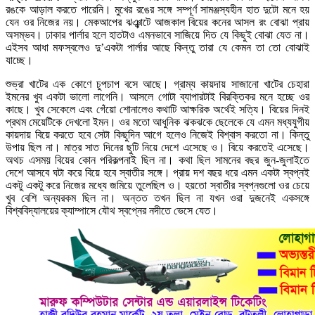
রঙকে আড়াল করতে পারেনি। মুখের রঙের সঙ্গে সম্পূর্ণ সামঞ্জস্যহীন হাত দুটো মনে হয়
যেন ওর নিজের নয়। মেকআপের ঝঞ্ঝাটে আজকাল বিয়ের কনের আসল রং বোঝা প্রায়
অসম্ভব। ঢাকার পার্লার হলে হাতটাও এমনভাবে সাজিয়ে দিত যে কিছুই বোঝা যেত না।
এইসব আধা মফস্বলেও দু’একটা পার্লার আছে কিন্তু তারা যে কেমন তা তো বোঝাই
যাচ্ছে।
শুভ্রা খাটের এক কোণে চুপচাপ বসে আছে। গ্রাম্য কায়দায় সাজানো খাটের চেহারা
ইমনের খুব একটা ভালো লাগেনি। আসলে গোটা ব্যাপারটাই বিরক্তিকর মনে হচ্ছে ওর
কাছে। খুব সেকেলে এবং গেঁয়ো শোনালেও কথাটি আক্ষরিক অর্থেই সত্যি। বিয়ের দিনই
প্রথম মেয়েটিকে দেখলো ইমন। ওর মতো আধুনিক ঝকঝকে ছেলেকে যে এমন মধ্যযুগীয়
কায়দায় বিয়ে করতে হবে সেটা কিছুদিন আগে হলেও নিজেই বিশ্বাস করতো না। কিন্তু
উপায় ছিল না। মাত্র সাত দিনের ছুটি নিয়ে দেশে এসেছে ও। বিয়ে করতেই এসেছে।
অথচ এসময় বিয়ের কোন পরিকল্পনাই ছিল না। কথা ছিল সামনের বছর জুন-জুলাইতে
দেশে আসবে ঘটা করে বিয়ে হবে স্বাতীর সঙ্গে। প্রায় দশ বছর ধরে এমন একটা স্বপ্নই
একটু একটু করে নিজের মধ্যে জমিয়ে তুলেছিল ও। হয়তো স্বাতীর স্বপ্নগুলো ওর চেয়ে
খুব বেশি অন্যরকম ছিল না। অন্তত তখন ছিল না যখন ওরা দুজনেই একসঙ্গে
বিশ্ববিদ্যালয়ের ক্যাম্পাসে যৌথ স্বপ্নের নদীতে ভেসে যেত।