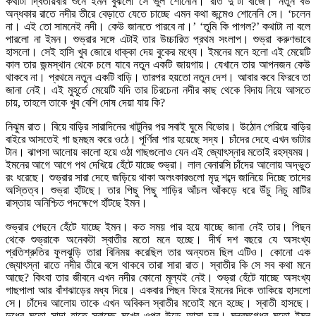
কথাটা দ্বিতীয়বার শুনে ইমন বুঝলো সে ভুল শোনেনি। রাত দু’টা বাজে। নতুন বউ
অন্ধকার রাতে নদীর তীরে বেড়াতে যেতে চাচ্ছে এমন কথা জন্মেও শোনেনি সে। ‘চলেন
না। এই তো সামনেই নদী। কেউ জানতে পারবে না।’ ‘তুমি কি পাগল?’ কথাটা না বলে
পারলো না ইমন। শুভ্রার সঙ্গে এটাই তার উচ্চারিত প্রথম সংলাপ। শুভ্রা করুণভাবে
হাসলো। সেই হাসি খুব জোরে ধাক্কা দেয় বুকের মধ্যে। ইমনের মনে হলো এই মেয়েটি
কাল তার জন্মস্থান থেকে চলে যাবে নতুন একটি জায়গায়। যেখানে তার আপনজন কেউ
থাকবে না। প্রথমে নতুন একটি বাড়ি। তারপর হয়তো নতুন দেশ। আবার কবে ফিরবে তা
জানা নেই। এই মুহূর্তে মেয়েটি যদি তার চিরচেনা নদীর কাছ থেকে বিদায় নিয়ে আসতে
চায়, তাহলে তাকে খুব বেশি দোষ দেয়া যায় কি?
নিঝুম রাত। বিয়ে বাড়ির সারাদিনের খাটুনির পর সবাই ঘুমে বিভোর। উঠোন পেরিয়ে বাড়ির
বাইরে আসতেই গা ছমছম করে ওঠে। পূর্ণিমা পার হয়েছে সদ্য। চাঁদের দেহে এখন ভাটার
টান। ঝাপসা আলোয় কালো হয়ে ওঠা গাছগুলোও যেন এই জ্যোৎস্নার মতোই রহস্যময়।
ইমনের আগে আগে পথ দেখিয়ে হেঁটে যাচ্ছে শুভ্রা। লাল বেনারসি চাঁদের আলোয় অদ্ভুত
রং ধরেছে। শুভ্রার সারা দেহে জড়িয়ে থাকা অলংকারগুলো মৃদু শব্দে জানিয়ে দিচ্ছে তাদের
অস্তিত্ব। শুভ্রা হাঁটছে। তার পিছু পিছু শাড়ির আঁচল আঁকড়ে ধরে উঁচু নিচু মাটির
রাস্তায় অনিশ্চিত পদক্ষেপে হাঁটছে ইমন।
শুভ্রার পেছনে হেঁটে যাচ্ছে ইমন। কত সময় পার হয়ে যাচ্ছে জানা নেই তার। পিছন
থেকে শুভ্রাকে অনেকটা স্বাতীর মতো মনে হচ্ছে। দীর্ঘ দশ বছরে যে অসংখ্য
প্রতিশ্রুতির ফুলঝুড়ি তারা বিনিময় করেছিল তার অন্যতম ছিল এটিও। কোনো এক
জ্যোৎস্না রাতে নদীর তীরে বসে থাকবে তারা সারা রাত। স্বাতীর কি সে সব কথা মনে
আছে? কিংবা তার জীবনে এখন নদীর কোনো মূল্যই নেই। শুভ্রা হেঁটে যাচ্ছে অসংখ্য
গাছপালা আর বাঁশঝাড়ের মধ্য দিয়ে। একবার পিছন ফিরে ইমনের দিকে তাকিয়ে হাসলো
সে। চাঁদের আলোয় তাকে এখন অবিকল স্বাতীর মতোই মনে হচ্ছে। স্বাতী হাসছে।
দুধের মতো সাদা হাতে সরাচ্ছে মুখের ওপর উড়ে আসা চুল। মন্ত্রমুগ্ধের মতো ইমন