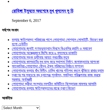
রোহিঙ্গা ইস্যুতে অবশেষে মুখ খুললেন সু চি
September 6, 2017
সর্বশেষ সংবাদ
বন্যায় ক্ষতিগ্রস্ত পরিবারের পাশে লোহাগাড়া সোশ্যাল সোসাইটি, বিতরণ করা
হলো ঢেউটিন
লোহাগাড়ায় জুলাই গণঅভ্যুত্থান দিবসে বিএনপির র‌্যালি ও সমাবেশ
লোহাগাড়ায় অস্ত্রেরমুখে জিম্মি করে ৬ বসতঘরে ডাকাতি
লোহাগাড়ায় সড়ক দুর্ঘটনায় আহত পথচারীর মৃত্যু
লোহাগাড়ায় কালভার্টের মুখ বন্ধ করে স্থাপনা নির্মাণ, জলাবদ্ধতার আশংকা
সাতকানিয়া-লোহাগাড়া বৌদ্ধ ঐক্য পরিষদের নির্বাচন সম্পন্ন
লোহাগাড়ায় বন্যায় বাঁধ বিলীন, চাম্বি খালের গতিপথ বদলে ঝুঁকিতে রাবার ড্যাম
ত্রাণের পর সবচেয়ে বড় চ্যালেঞ্জ পুনর্বাসন, সমন্বিত পরিকল্পনায় কাজ করছে
সরকার: অর্থমন্ত্রী
লোহাগাড়া ক্রীড়া সংস্থার নবগঠিত কমিটিতে বিস্ফোরক মামলার আসামি
লোহাগাড়ায় বন্যায় ক্ষতিগ্রস্তদের মাঝে ত্রাণ বিতরণ
আর্কাইভ
আর্কাইভ