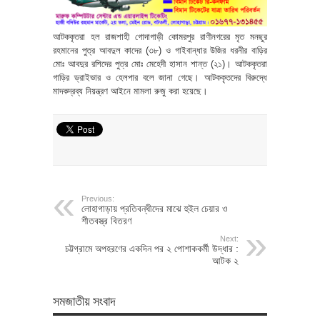
আটককৃতরা হল রাজশাহী গোদাগাড়ী কোমরপুর রাণীনগরের মৃত মনছুর
রহমানের পুত্র আবদুল কাদের (৩৮) ও গাইবান্ধার উজির ধরনীর বাড়ির
মোঃ আবদুর রশিদের পুত্র মোঃ মেহেদী হাসান শান্ত (২১)। আটককৃতরা
গাড়ির ড্রাইভার ও হেলপার বলে জানা গেছে। আটককৃতদের বিরুদ্ধে
মাদকদ্রব্য নিয়ন্ত্রণ আইনে মামলা রুজু করা হয়েছে।
Previous:
লোহাগাড়ায় প্রতিবন্ধীদের মাঝে হুইল চেয়ার ও
শীতবস্ত্র বিতরণ
Next:
চট্টগ্রামে অপহরণের একদিন পর ২ পোশাককর্মী উদ্ধার :
আটক ২
সমজাতীয় সংবাদ