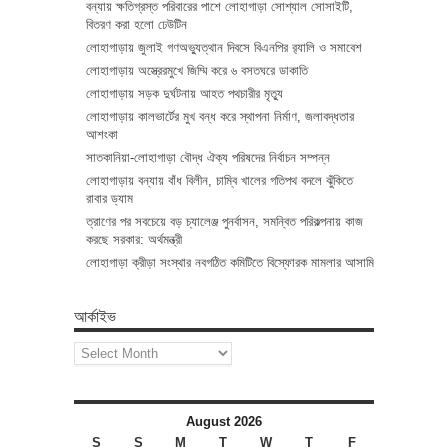
বন্যায় ক্ষতিগ্রস্ত পরিবারের পাশে লোহাগাড়া সোশ্যাল সোসাইটি,
বিতরণ করা হলো ঢেউটিন
লোহাগাড়ায় জুলাই গণঅভ্যুত্থান দিবসে বিএনপির র‌্যালি ও সমাবেশ
লোহাগাড়ায় অস্ত্রেরমুখে জিম্মি করে ৬ বসতঘরে ডাকাতি
লোহাগাড়ায় সড়ক দুর্ঘটনায় আহত পথচারীর মৃত্যু
লোহাগাড়ায় কালভার্টের মুখ বন্ধ করে স্থাপনা নির্মাণ, জলাবদ্ধতার
আশংকা
সাতকানিয়া-লোহাগাড়া বৌদ্ধ ঐক্য পরিষদের নির্বাচন সম্পন্ন
লোহাগাড়ায় বন্যায় বাঁধ বিলীন, চাম্বি খালের গতিপথ বদলে ঝুঁকিতে
রাবার ড্যাম
ত্রাণের পর সবচেয়ে বড় চ্যালেঞ্জ পুনর্বাসন, সমন্বিত পরিকল্পনায় কাজ
করছে সরকার: অর্থমন্ত্রী
লোহাগাড়া ক্রীড়া সংস্থার নবগঠিত কমিটিতে বিস্ফোরক মামলার আসামি
আর্কাইভ
আর্কাইভ
August 2026
S
S
M
T
W
T
F