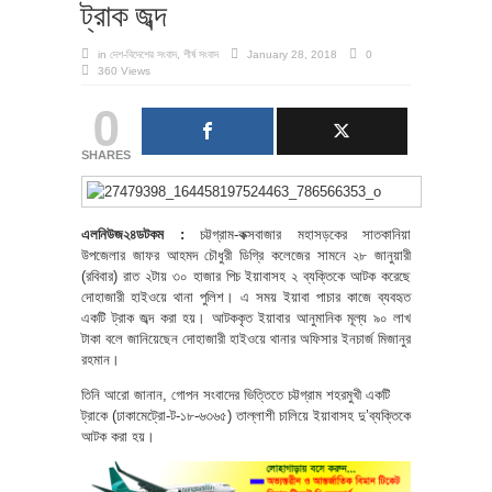
ট্রাক জব্দ
in
দেশ-বিদেশের সংবাদ
,
শীর্ষ সংবাদ
January 28, 2018
0
360 Views
0
SHARES
এলনিউজ২৪ডটকম :
চট্টগ্রাম-কক্সবাজার মহাসড়কের সাতকানিয়া
উপজেলার জাফর আহমদ চৌধুরী ডিগ্রি কলেজের সামনে ২৮ জানুয়ারী
(রবিবার) রাত ২টায় ৩০ হাজার পিচ ইয়াবাসহ ২ ব্যক্তিকে আটক করেছে
দোহাজারী হাইওয়ে থানা পুলিশ। এ সময় ইয়াবা পাচার কাজে ব্যবহৃত
একটি ট্রাক জব্দ করা হয়। আটককৃত ইয়াবার আনুমানিক মূল্য ৯০ লাখ
টাকা বলে জানিয়েছেন দোহাজারী হাইওয়ে থানার অফিসার ইনচার্জ মিজানুর
রহমান।
তিনি আরো জানান, গোপন সংবাদের ভিত্তিতে চট্টগ্রাম শহরমুখী একটি
ট্রাকে (ঢাকামেট্রো-ট-১৮-৬৩৬৫) তাল্লাশী চালিয়ে ইয়াবাসহ দু’ব্যক্তিকে
আটক করা হয়।