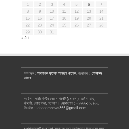
1
2
3
4
5
6
7
8
9
10
11
12
13
14
15
16
17
18
19
20
21
22
23
24
25
26
27
28
29
30
31
« Jul
সম্পাদক :
অধ্যাপক মুহাম্মদ আবদুল খালেক
, প্রকাশক :
মোহাম্মদ
মারুফ
অফিস : হাজী বদিউর রহমান মার্কেট (১ম তলা), মেইন রোড,
বটতলী, লোহাগাড়া, চট্টগ্রাম। যোগাযোগ : ০১৬৭৭-১৩১৪৫৫,
ইমেইল : lohagaranews365@gmail.com
(গণপ্রজাতন্ত্রী বাংলাদেশ সরকারের তথ্য অধিদপ্তরে নিবন্ধনের জন্য