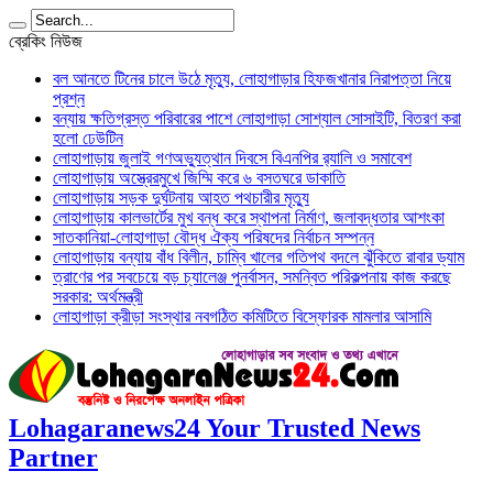
ব্রেকিং নিউজ
বল আনতে টিনের চালে উঠে মৃত্যু, লোহাগাড়ার হিফজখানার নিরাপত্তা নিয়ে
প্রশ্ন
বন্যায় ক্ষতিগ্রস্ত পরিবারের পাশে লোহাগাড়া সোশ্যাল সোসাইটি, বিতরণ করা
হলো ঢেউটিন
লোহাগাড়ায় জুলাই গণঅভ্যুত্থান দিবসে বিএনপির র‌্যালি ও সমাবেশ
লোহাগাড়ায় অস্ত্রেরমুখে জিম্মি করে ৬ বসতঘরে ডাকাতি
লোহাগাড়ায় সড়ক দুর্ঘটনায় আহত পথচারীর মৃত্যু
লোহাগাড়ায় কালভার্টের মুখ বন্ধ করে স্থাপনা নির্মাণ, জলাবদ্ধতার আশংকা
সাতকানিয়া-লোহাগাড়া বৌদ্ধ ঐক্য পরিষদের নির্বাচন সম্পন্ন
লোহাগাড়ায় বন্যায় বাঁধ বিলীন, চাম্বি খালের গতিপথ বদলে ঝুঁকিতে রাবার ড্যাম
ত্রাণের পর সবচেয়ে বড় চ্যালেঞ্জ পুনর্বাসন, সমন্বিত পরিকল্পনায় কাজ করছে
সরকার: অর্থমন্ত্রী
লোহাগাড়া ক্রীড়া সংস্থার নবগঠিত কমিটিতে বিস্ফোরক মামলার আসামি
Lohagaranews24 Your Trusted News
Partner