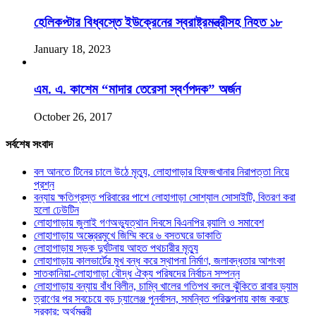
হেলিকপ্টার বিধ্বস্তে ইউক্রেনের স্বরাষ্ট্রমন্ত্রীসহ নিহত ১৮
January 18, 2023
এম. এ. কাশেম “মাদার তেরেসা স্বর্ণপদক” অর্জন
October 26, 2017
সর্বশেষ সংবাদ
বল আনতে টিনের চালে উঠে মৃত্যু, লোহাগাড়ার হিফজখানার নিরাপত্তা নিয়ে
প্রশ্ন
বন্যায় ক্ষতিগ্রস্ত পরিবারের পাশে লোহাগাড়া সোশ্যাল সোসাইটি, বিতরণ করা
হলো ঢেউটিন
লোহাগাড়ায় জুলাই গণঅভ্যুত্থান দিবসে বিএনপির র‌্যালি ও সমাবেশ
লোহাগাড়ায় অস্ত্রেরমুখে জিম্মি করে ৬ বসতঘরে ডাকাতি
লোহাগাড়ায় সড়ক দুর্ঘটনায় আহত পথচারীর মৃত্যু
লোহাগাড়ায় কালভার্টের মুখ বন্ধ করে স্থাপনা নির্মাণ, জলাবদ্ধতার আশংকা
সাতকানিয়া-লোহাগাড়া বৌদ্ধ ঐক্য পরিষদের নির্বাচন সম্পন্ন
লোহাগাড়ায় বন্যায় বাঁধ বিলীন, চাম্বি খালের গতিপথ বদলে ঝুঁকিতে রাবার ড্যাম
ত্রাণের পর সবচেয়ে বড় চ্যালেঞ্জ পুনর্বাসন, সমন্বিত পরিকল্পনায় কাজ করছে
সরকার: অর্থমন্ত্রী