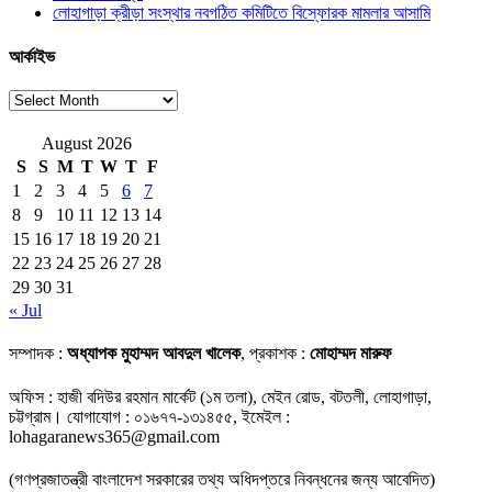
লোহাগাড়া ক্রীড়া সংস্থার নবগঠিত কমিটিতে বিস্ফোরক মামলার আসামি
আর্কাইভ
আর্কাইভ
August 2026
S
S
M
T
W
T
F
1
2
3
4
5
6
7
8
9
10
11
12
13
14
15
16
17
18
19
20
21
22
23
24
25
26
27
28
29
30
31
« Jul
সম্পাদক :
অধ্যাপক মুহাম্মদ আবদুল খালেক
, প্রকাশক :
মোহাম্মদ মারুফ
অফিস : হাজী বদিউর রহমান মার্কেট (১ম তলা), মেইন রোড, বটতলী, লোহাগাড়া,
চট্টগ্রাম। যোগাযোগ : ০১৬৭৭-১৩১৪৫৫, ইমেইল :
lohagaranews365@gmail.com
(গণপ্রজাতন্ত্রী বাংলাদেশ সরকারের তথ্য অধিদপ্তরে নিবন্ধনের জন্য আবেদিত)