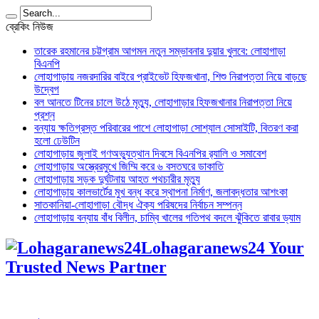
ব্রেকিং নিউজ
তারেক রহমানের চট্টগ্রাম আগমন নতুন সম্ভাবনার দুয়ার খুলবে: লোহাগাড়া
বিএনপি
লোহাগাড়ায় নজরদারির বাইরে প্রাইভেট হিফজখানা, শিশু নিরাপত্তা নিয়ে বাড়ছে
উদ্বেগ
বল আনতে টিনের চালে উঠে মৃত্যু, লোহাগাড়ার হিফজখানার নিরাপত্তা নিয়ে
প্রশ্ন
বন্যায় ক্ষতিগ্রস্ত পরিবারের পাশে লোহাগাড়া সোশ্যাল সোসাইটি, বিতরণ করা
হলো ঢেউটিন
লোহাগাড়ায় জুলাই গণঅভ্যুত্থান দিবসে বিএনপির র‌্যালি ও সমাবেশ
লোহাগাড়ায় অস্ত্রেরমুখে জিম্মি করে ৬ বসতঘরে ডাকাতি
লোহাগাড়ায় সড়ক দুর্ঘটনায় আহত পথচারীর মৃত্যু
লোহাগাড়ায় কালভার্টের মুখ বন্ধ করে স্থাপনা নির্মাণ, জলাবদ্ধতার আশংকা
সাতকানিয়া-লোহাগাড়া বৌদ্ধ ঐক্য পরিষদের নির্বাচন সম্পন্ন
লোহাগাড়ায় বন্যায় বাঁধ বিলীন, চাম্বি খালের গতিপথ বদলে ঝুঁকিতে রাবার ড্যাম
Lohagaranews24 Your
Trusted News Partner