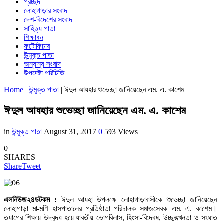
প্রচ্ছদ
লোহাগাড়ার সংবাদ
দেশ-বিদেশের সংবাদ
সাহিত্য পাতা
শিক্ষাঙ্গন
ফটোফিচার
উন্মুক্ত পাতা
অন্যান্য সংবাদ
উপদেষ্টা পরিচিতি
Home
|
উন্মুক্ত পাতা
|
ঈদুল আযহার শুভেচ্ছা জানিয়েছেন এম. এ. কাশেম
ঈদুল আযহার শুভেচ্ছা জানিয়েছেন এম. এ. কাশেম
in
উন্মুক্ত পাতা
August 31, 2017
0
593 Views
0
SHARES
Share
Tweet
এলনিউজ২৪ডটকম :
ঈদুল আযহা উপলক্ষে লোহাগাড়াবাসীকে শুভেচ্ছা জানিয়েছেন
লোহাগাড়া মা-মণি হাসপাতালের প্রতিষ্ঠাতা পরিচালক সমাজসেবক এম. এ. কাশেম।
ত্যাগের শিক্ষায় উদ্বুদ্ধ হয়ে যাবতীয় ভোগবিলাস, হিংসা-বিদ্বেষ, উচ্ছৃঙ্খলতা ও সংঘাত