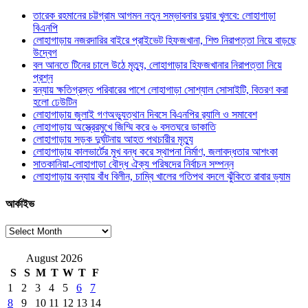
তারেক রহমানের চট্টগ্রাম আগমন নতুন সম্ভাবনার দুয়ার খুলবে: লোহাগাড়া
বিএনপি
লোহাগাড়ায় নজরদারির বাইরে প্রাইভেট হিফজখানা, শিশু নিরাপত্তা নিয়ে বাড়ছে
উদ্বেগ
বল আনতে টিনের চালে উঠে মৃত্যু, লোহাগাড়ার হিফজখানার নিরাপত্তা নিয়ে
প্রশ্ন
বন্যায় ক্ষতিগ্রস্ত পরিবারের পাশে লোহাগাড়া সোশ্যাল সোসাইটি, বিতরণ করা
হলো ঢেউটিন
লোহাগাড়ায় জুলাই গণঅভ্যুত্থান দিবসে বিএনপির র‌্যালি ও সমাবেশ
লোহাগাড়ায় অস্ত্রেরমুখে জিম্মি করে ৬ বসতঘরে ডাকাতি
লোহাগাড়ায় সড়ক দুর্ঘটনায় আহত পথচারীর মৃত্যু
লোহাগাড়ায় কালভার্টের মুখ বন্ধ করে স্থাপনা নির্মাণ, জলাবদ্ধতার আশংকা
সাতকানিয়া-লোহাগাড়া বৌদ্ধ ঐক্য পরিষদের নির্বাচন সম্পন্ন
লোহাগাড়ায় বন্যায় বাঁধ বিলীন, চাম্বি খালের গতিপথ বদলে ঝুঁকিতে রাবার ড্যাম
আর্কাইভ
আর্কাইভ
August 2026
S
S
M
T
W
T
F
1
2
3
4
5
6
7
8
9
10
11
12
13
14