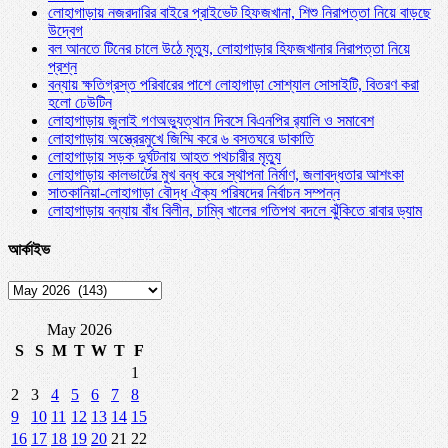
লোহাগাড়ায় নজরদারির বাইরে প্রাইভেট হিফজখানা, শিশু নিরাপত্তা নিয়ে বাড়ছে
উদ্বেগ
বল আনতে টিনের চালে উঠে মৃত্যু, লোহাগাড়ার হিফজখানার নিরাপত্তা নিয়ে
প্রশ্ন
বন্যায় ক্ষতিগ্রস্ত পরিবারের পাশে লোহাগাড়া সোশ্যাল সোসাইটি, বিতরণ করা
হলো ঢেউটিন
লোহাগাড়ায় জুলাই গণঅভ্যুত্থান দিবসে বিএনপির র‌্যালি ও সমাবেশ
লোহাগাড়ায় অস্ত্রেরমুখে জিম্মি করে ৬ বসতঘরে ডাকাতি
লোহাগাড়ায় সড়ক দুর্ঘটনায় আহত পথচারীর মৃত্যু
লোহাগাড়ায় কালভার্টের মুখ বন্ধ করে স্থাপনা নির্মাণ, জলাবদ্ধতার আশংকা
সাতকানিয়া-লোহাগাড়া বৌদ্ধ ঐক্য পরিষদের নির্বাচন সম্পন্ন
লোহাগাড়ায় বন্যায় বাঁধ বিলীন, চাম্বি খালের গতিপথ বদলে ঝুঁকিতে রাবার ড্যাম
আর্কাইভ
আর্কাইভ
May 2026
S
S
M
T
W
T
F
1
2
3
4
5
6
7
8
9
10
11
12
13
14
15
16
17
18
19
20
21
22