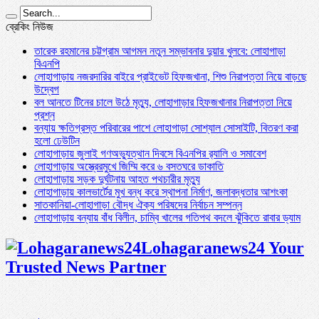
ব্রেকিং নিউজ
তারেক রহমানের চট্টগ্রাম আগমন নতুন সম্ভাবনার দুয়ার খুলবে: লোহাগাড়া
বিএনপি
লোহাগাড়ায় নজরদারির বাইরে প্রাইভেট হিফজখানা, শিশু নিরাপত্তা নিয়ে বাড়ছে
উদ্বেগ
বল আনতে টিনের চালে উঠে মৃত্যু, লোহাগাড়ার হিফজখানার নিরাপত্তা নিয়ে
প্রশ্ন
বন্যায় ক্ষতিগ্রস্ত পরিবারের পাশে লোহাগাড়া সোশ্যাল সোসাইটি, বিতরণ করা
হলো ঢেউটিন
লোহাগাড়ায় জুলাই গণঅভ্যুত্থান দিবসে বিএনপির র‌্যালি ও সমাবেশ
লোহাগাড়ায় অস্ত্রেরমুখে জিম্মি করে ৬ বসতঘরে ডাকাতি
লোহাগাড়ায় সড়ক দুর্ঘটনায় আহত পথচারীর মৃত্যু
লোহাগাড়ায় কালভার্টের মুখ বন্ধ করে স্থাপনা নির্মাণ, জলাবদ্ধতার আশংকা
সাতকানিয়া-লোহাগাড়া বৌদ্ধ ঐক্য পরিষদের নির্বাচন সম্পন্ন
লোহাগাড়ায় বন্যায় বাঁধ বিলীন, চাম্বি খালের গতিপথ বদলে ঝুঁকিতে রাবার ড্যাম
Lohagaranews24 Your
Trusted News Partner