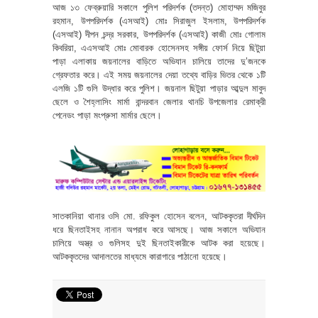
আজ ১৩ ফেব্রুয়ারি সকালে পুলিশ পরিদর্শক (তদন্ত) মোহাম্মদ মজিবুর
রহমান, উপপরিদর্শক (এসআই) মোঃ সিরাজুল ইসলাম, উপপরিদর্শক
(এসআই) দীপন চন্দ্র সরকার, উপপরিদর্শক (এসআই) কাজী মোঃ গোলাম
কিবরিয়া, এএসআই মোঃ মোবারক হোসেনসহ সঙ্গীয় ফোর্স নিয়ে ছিটুয়া
পাড়া এলাকায় জয়নালের বাড়িতে অভিযান চালিয়ে তাদের দু’জনকে
গ্রেফতার করে। এই সময় জয়নালের দেয়া তথ্যে বাড়ির ভিতর থেকে ১টি
এলজি ১টি গুলি উদ্ধার করে পুলিশ। জয়নাল ছিটুয়া পাড়ার আব্দুল মাবুদ
ছেলে ও শৈহ্লাসিং মার্মা বান্দরবান জেলার থানচি উপজেলার রেমাক্রী
পেনেডং পাড়া মংপ্রুসা মার্মার ছেলে।
সাতকানিয়া থানার ওসি মো. রফিকুল হোসেন বলেন, আটককৃতরা দীর্ঘদিন
ধরে ছিনতাইসহ নানান অপরাধ করে আসছে। আজ সকালে অভিযান
চালিয়ে অস্ত্র ও গুলিসহ দুই ছিনতাইকারীকে আটক করা হয়েছে।
আটককৃতদের আদালতের মাধ্যমে কারাগারে পাঠানো হয়েছে।