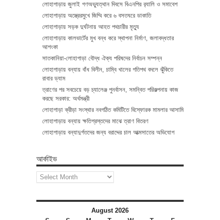
লোহাগাড়ায় জুলাই গণঅভ্যুত্থান দিবসে বিএনপির র‌্যালি ও সমাবেশ
লোহাগাড়ায় অস্ত্রেরমুখে জিম্মি করে ৬ বসতঘরে ডাকাতি
লোহাগাড়ায় সড়ক দুর্ঘটনায় আহত পথচারীর মৃত্যু
লোহাগাড়ায় কালভার্টের মুখ বন্ধ করে স্থাপনা নির্মাণ, জলাবদ্ধতার
আশংকা
সাতকানিয়া-লোহাগাড়া বৌদ্ধ ঐক্য পরিষদের নির্বাচন সম্পন্ন
লোহাগাড়ায় বন্যায় বাঁধ বিলীন, চাম্বি খালের গতিপথ বদলে ঝুঁকিতে
রাবার ড্যাম
ত্রাণের পর সবচেয়ে বড় চ্যালেঞ্জ পুনর্বাসন, সমন্বিত পরিকল্পনায় কাজ
করছে সরকার: অর্থমন্ত্রী
লোহাগাড়া ক্রীড়া সংস্থার নবগঠিত কমিটিতে বিস্ফোরক মামলার আসামি
লোহাগাড়ায় বন্যায় ক্ষতিগ্রস্তদের মাঝে ত্রাণ বিতরণ
লোহাগাড়ায় বন্যাদুর্গতদের জন্য বরাদ্দের চাল আত্মসাতের অভিযোগ
আর্কাইভ
আর্কাইভ
August 2026