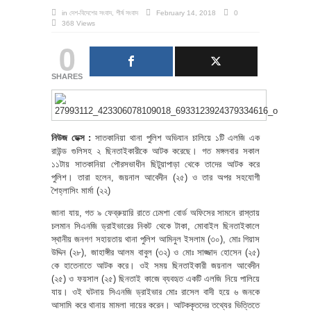
in
দেশ-বিদেশের সংবাদ
,
শীর্ষ সংবাদ
February 14, 2018
0
368 Views
0
SHARES
নিউজ ডেক্স :
সাতকানিয়া থানা পুলিশ অভিযান চালিয়ে ১টি এলজি এক
রাউন্ড গুলিসহ ২ ছিনতাইকারীকে আটক করেছে। গত মঙ্গলবার সকাল
১১টায় সাতকানিয়া পৌরসভাধীন ছিটুয়াপাড়া থেকে তাদের আটক করে
পুলিশ। তারা হলেন, জয়নাল আবেদীন (২৫) ও তার অপর সহযোগী
শৈহ্লাসিং মার্মা (২২)
জানা যায়, গত ৯ ফেব্রুয়ারি রাতে ঢেমশা বোর্ড অফিসের সামনে রাস্তায়
চলমান সিএনজি ড্রাইভারের নিকট থেকে টাকা, মোবাইল ছিনতাইকালে
স্থানীয় জনগণ সহায়তায় থানা পুলিশ আমিনুল ইসলাম (৩০), মোঃ গিয়াস
উদ্দিন (২৮), জাহাঙ্গীর আলম বাবুল (৩২) ও মোঃ সাজ্জাদ হোসেন (২৫)
কে হাতেনাতে আটক করে। ওই সময় ছিনতাইকারী জয়নাল আবেদীন
(২৫) ও ফয়সাল (২৫) ছিনতাই কাজে ব্যবহৃত একটি এলজি নিয়ে পালিয়ে
যায়। ওই ঘটনায় সিএনজি ড্রাইভার মোঃ রাসেল বাদী হয়ে ৬ জনকে
আসামি করে থানায় মামলা দায়ের করেন। আটককৃতদের তথ্যের ভিত্তিতে