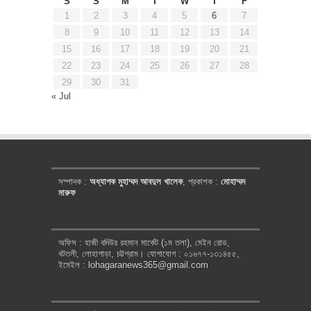
S
S
M
T
W
T
F
1
2
3
4
5
6
7
8
9
10
11
12
13
14
15
16
17
18
19
20
21
22
23
24
25
26
27
28
29
30
31
« Jul
সম্পাদক :
অধ্যাপক মুহাম্মদ আবদুল খালেক
, প্রকাশক :
মোহাম্মদ
মারুফ
অফিস : হাজী বদিউর রহমান মার্কেট (১ম তলা), মেইন রোড,
বটতলী, লোহাগাড়া, চট্টগ্রাম। যোগাযোগ : ০১৬৭৭-১৩১৪৫৫,
ইমেইল : lohagaranews365@gmail.com