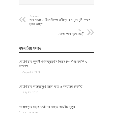
Previous:
লোহাগাড়ায় মোটরসাইকেল-মাইক্রোবাস মুখোমুখি সংঘর্ষে
দু’জন আহত
Next:
দেশের পথে প্রধানমন্ত্রী
সমজাতীয় সংবাদ
লোহাগাড়ায় জুলাই গণঅভ্যুত্থান দিবসে বিএনপির র‌্যালি ও
সমাবেশ
August 6, 2026
লোহাগাড়ায় অস্ত্রেরমুখে জিম্মি করে ৬ বসতঘরে ডাকাতি
July 23, 2026
লোহাগাড়ায় সড়ক দুর্ঘটনায় আহত পথচারীর মৃত্যু
July 23, 2026