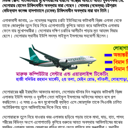
নিউজ ডেক্স: সাতকানিয়ায় মুখোশধারীদের ধারালো অস্ত্রের আঘাতে আহত যুবলীগকর্মী মো.
দেলোয়ার হোসেন চিকিৎসাধীন অবস্থায় মারা গেছেন। সোমবার (নভেম্বর) চট্টগ্রাম
মেডিক্যাল কলেজ হাসপাতালে (চমেক) চিকিৎসাধীন অবস্থায় মারা যান তিনি।
এলাকাবাসী জানায়, ১৮ নভেম্বর সন্ধ্যায় চরতি ইউনিয়নের কাটাখালী ব্রিজ এলাকা থেকে
তাকে জোরপূর্বক তুলে নিয়ে গিয়ে এলোপাতাড়ি কুপিয়ে আহত করে আমিলাইষ এলাকায়
ফেলে যায় মুখোশধারীরা। দেলোয়ার দক্ষিণ চরতির আলীচাঁন পাড়ার মৃত আহমদ মিয়ার
ছেলে। দেলোয়ার স্থানীয় ইউপি সদস্য সাইফুল ইসলামের সহযোগী ছিলেন।
দেলোয়ারের স্ত্রী ইয়াছমিন আকতার জানান, দেলোয়ার ঘটনার দিন সন্ধ্যায় কাটাখালী ব্রিজ
এলাকায় ইউপি সদস্য ও যুবলীগ নেতা সাইফুল ইসলামের অফিসের সামনে বসে গল্প
করছিলেন। এ সময় ৫-৬ জন মুখোশধারী ব্যক্তি এসে জোরপূর্বক তাকে সিএনজি চালিত
অটোরিকশায় তুলে আমিলাইষের দিকে নিয়ে যায়।
দেলোয়ারকে তুলে নিয়ে যাওয়ার খবর এলাকায় ছড়িয়ে পড়ায় তাকে মাথা, ঘাড়, হাত, পাসহ
শরীরের বিভিন্ন অংশে এলোপাতাড়ি কুপিয়ে গুরুতর আহত অবস্থায় আমিলাইষের মাঝের
মসজিদ এলাকায় আলম মেম্বারের বাড়ির পাশে ফেলে পালিয়ে যায় সন্ত্রাসীরা। স্থানীয়