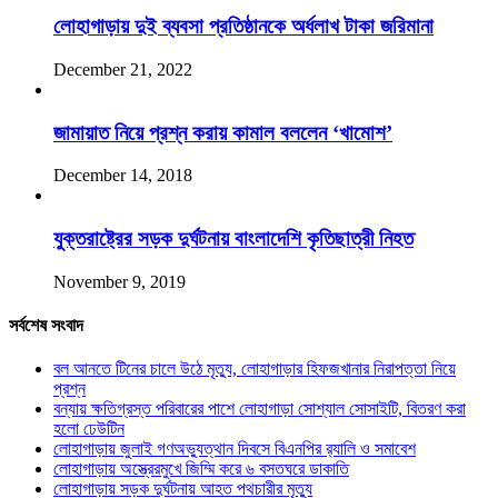
লোহাগাড়ায় দুই ব্যবসা প্রতিষ্ঠানকে অর্ধলাখ টাকা জরিমানা
December 21, 2022
জামায়াত নিয়ে প্রশ্ন করায় কামাল বললেন ‘খামোশ’
December 14, 2018
যুক্তরাষ্ট্রের সড়ক দুর্ঘটনায় বাংলাদেশি কৃতিছাত্রী নিহত
November 9, 2019
সর্বশেষ সংবাদ
বল আনতে টিনের চালে উঠে মৃত্যু, লোহাগাড়ার হিফজখানার নিরাপত্তা নিয়ে
প্রশ্ন
বন্যায় ক্ষতিগ্রস্ত পরিবারের পাশে লোহাগাড়া সোশ্যাল সোসাইটি, বিতরণ করা
হলো ঢেউটিন
লোহাগাড়ায় জুলাই গণঅভ্যুত্থান দিবসে বিএনপির র‌্যালি ও সমাবেশ
লোহাগাড়ায় অস্ত্রেরমুখে জিম্মি করে ৬ বসতঘরে ডাকাতি
লোহাগাড়ায় সড়ক দুর্ঘটনায় আহত পথচারীর মৃত্যু