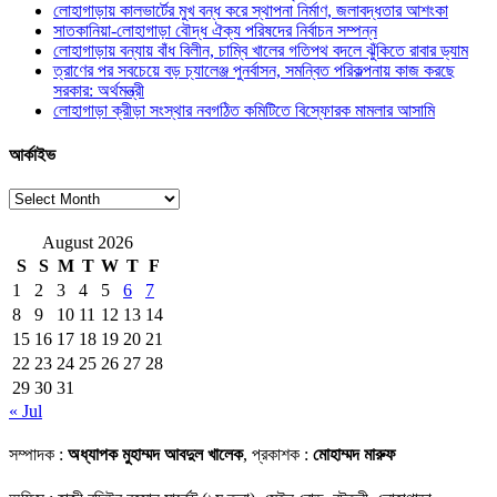
লোহাগাড়ায় কালভার্টের মুখ বন্ধ করে স্থাপনা নির্মাণ, জলাবদ্ধতার আশংকা
সাতকানিয়া-লোহাগাড়া বৌদ্ধ ঐক্য পরিষদের নির্বাচন সম্পন্ন
লোহাগাড়ায় বন্যায় বাঁধ বিলীন, চাম্বি খালের গতিপথ বদলে ঝুঁকিতে রাবার ড্যাম
ত্রাণের পর সবচেয়ে বড় চ্যালেঞ্জ পুনর্বাসন, সমন্বিত পরিকল্পনায় কাজ করছে
সরকার: অর্থমন্ত্রী
লোহাগাড়া ক্রীড়া সংস্থার নবগঠিত কমিটিতে বিস্ফোরক মামলার আসামি
আর্কাইভ
আর্কাইভ
August 2026
S
S
M
T
W
T
F
1
2
3
4
5
6
7
8
9
10
11
12
13
14
15
16
17
18
19
20
21
22
23
24
25
26
27
28
29
30
31
« Jul
সম্পাদক :
অধ্যাপক মুহাম্মদ আবদুল খালেক
, প্রকাশক :
মোহাম্মদ মারুফ