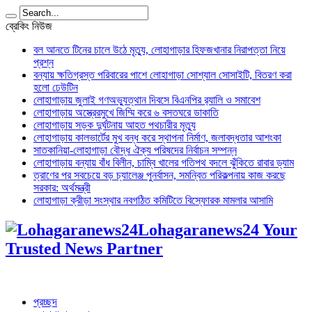
ব্রেকিং নিউজ
বল আনতে টিনের চালে উঠে মৃত্যু, লোহাগাড়ার হিফজখানার নিরাপত্তা নিয়ে
প্রশ্ন
বন্যায় ক্ষতিগ্রস্ত পরিবারের পাশে লোহাগাড়া সোশ্যাল সোসাইটি, বিতরণ করা
হলো ঢেউটিন
লোহাগাড়ায় জুলাই গণঅভ্যুত্থান দিবসে বিএনপির র‌্যালি ও সমাবেশ
লোহাগাড়ায় অস্ত্রেরমুখে জিম্মি করে ৬ বসতঘরে ডাকাতি
লোহাগাড়ায় সড়ক দুর্ঘটনায় আহত পথচারীর মৃত্যু
লোহাগাড়ায় কালভার্টের মুখ বন্ধ করে স্থাপনা নির্মাণ, জলাবদ্ধতার আশংকা
সাতকানিয়া-লোহাগাড়া বৌদ্ধ ঐক্য পরিষদের নির্বাচন সম্পন্ন
লোহাগাড়ায় বন্যায় বাঁধ বিলীন, চাম্বি খালের গতিপথ বদলে ঝুঁকিতে রাবার ড্যাম
ত্রাণের পর সবচেয়ে বড় চ্যালেঞ্জ পুনর্বাসন, সমন্বিত পরিকল্পনায় কাজ করছে
সরকার: অর্থমন্ত্রী
লোহাগাড়া ক্রীড়া সংস্থার নবগঠিত কমিটিতে বিস্ফোরক মামলার আসামি
Lohagaranews24 Your
Trusted News Partner
প্রচ্ছদ