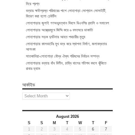
নিয়ে প্রশ্ন
বন্যায় ক্ষতিগ্রস্ত পরিবারের পাশে লোহাগাড়া সোশ্যাল সোসাইটি,
বিতরণ করা হলো ঢেউটিন
লোহাগাড়ায় জুলাই গণঅভ্যুত্থান দিবসে বিএনপির র‌্যালি ও সমাবেশ
লোহাগাড়ায় অস্ত্রেরমুখে জিম্মি করে ৬ বসতঘরে ডাকাতি
লোহাগাড়ায় সড়ক দুর্ঘটনায় আহত পথচারীর মৃত্যু
লোহাগাড়ায় কালভার্টের মুখ বন্ধ করে স্থাপনা নির্মাণ, জলাবদ্ধতার
আশংকা
সাতকানিয়া-লোহাগাড়া বৌদ্ধ ঐক্য পরিষদের নির্বাচন সম্পন্ন
লোহাগাড়ায় বন্যায় বাঁধ বিলীন, চাম্বি খালের গতিপথ বদলে ঝুঁকিতে
রাবার ড্যাম
আর্কাইভ
আর্কাইভ
August 2026
S
S
M
T
W
T
F
1
2
3
4
5
6
7