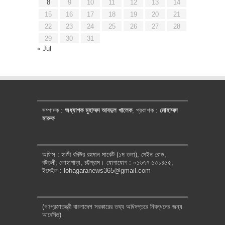
8
9
10
11
12
13
14
15
16
17
18
19
20
21
22
23
24
25
26
27
28
29
30
31
« Jul
সম্পাদক :
অধ্যাপক মুহাম্মদ আবদুল খালেক
, প্রকাশক :
মোহাম্মদ
মারুফ
অফিস : হাজী বদিউর রহমান মার্কেট (১ম তলা), মেইন রোড,
বটতলী, লোহাগাড়া, চট্টগ্রাম। যোগাযোগ : ০১৬৭৭-১৩১৪৫৫,
ইমেইল : lohagaranews365@gmail.com
(গণপ্রজাতন্ত্রী বাংলাদেশ সরকারের তথ্য অধিদপ্তরে নিবন্ধনের জন্য
আবেদিত)