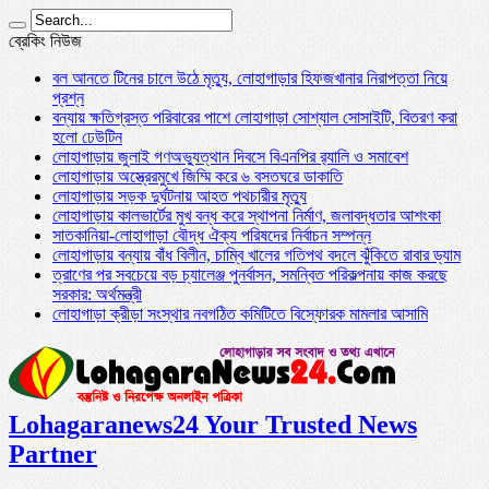
ব্রেকিং নিউজ
বল আনতে টিনের চালে উঠে মৃত্যু, লোহাগাড়ার হিফজখানার নিরাপত্তা নিয়ে
প্রশ্ন
বন্যায় ক্ষতিগ্রস্ত পরিবারের পাশে লোহাগাড়া সোশ্যাল সোসাইটি, বিতরণ করা
হলো ঢেউটিন
লোহাগাড়ায় জুলাই গণঅভ্যুত্থান দিবসে বিএনপির র‌্যালি ও সমাবেশ
লোহাগাড়ায় অস্ত্রেরমুখে জিম্মি করে ৬ বসতঘরে ডাকাতি
লোহাগাড়ায় সড়ক দুর্ঘটনায় আহত পথচারীর মৃত্যু
লোহাগাড়ায় কালভার্টের মুখ বন্ধ করে স্থাপনা নির্মাণ, জলাবদ্ধতার আশংকা
সাতকানিয়া-লোহাগাড়া বৌদ্ধ ঐক্য পরিষদের নির্বাচন সম্পন্ন
লোহাগাড়ায় বন্যায় বাঁধ বিলীন, চাম্বি খালের গতিপথ বদলে ঝুঁকিতে রাবার ড্যাম
ত্রাণের পর সবচেয়ে বড় চ্যালেঞ্জ পুনর্বাসন, সমন্বিত পরিকল্পনায় কাজ করছে
সরকার: অর্থমন্ত্রী
লোহাগাড়া ক্রীড়া সংস্থার নবগঠিত কমিটিতে বিস্ফোরক মামলার আসামি
Lohagaranews24 Your Trusted News
Partner