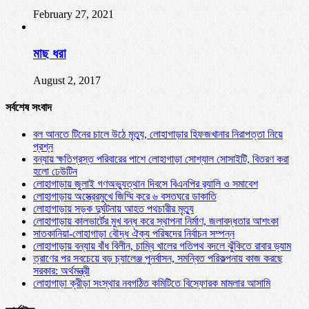
February 27, 2021
মাছ ধরা
August 2, 2017
সর্বশেষ সংবাদ
বল আনতে টিনের চালে উঠে মৃত্যু, লোহাগাড়ার হিফজখানার নিরাপত্তা নিয়ে
প্রশ্ন
বন্যায় ক্ষতিগ্রস্ত পরিবারের পাশে লোহাগাড়া সোশ্যাল সোসাইটি, বিতরণ করা
হলো ঢেউটিন
লোহাগাড়ায় জুলাই গণঅভ্যুত্থান দিবসে বিএনপির র‌্যালি ও সমাবেশ
লোহাগাড়ায় অস্ত্রেরমুখে জিম্মি করে ৬ বসতঘরে ডাকাতি
লোহাগাড়ায় সড়ক দুর্ঘটনায় আহত পথচারীর মৃত্যু
লোহাগাড়ায় কালভার্টের মুখ বন্ধ করে স্থাপনা নির্মাণ, জলাবদ্ধতার আশংকা
সাতকানিয়া-লোহাগাড়া বৌদ্ধ ঐক্য পরিষদের নির্বাচন সম্পন্ন
লোহাগাড়ায় বন্যায় বাঁধ বিলীন, চাম্বি খালের গতিপথ বদলে ঝুঁকিতে রাবার ড্যাম
ত্রাণের পর সবচেয়ে বড় চ্যালেঞ্জ পুনর্বাসন, সমন্বিত পরিকল্পনায় কাজ করছে
সরকার: অর্থমন্ত্রী
লোহাগাড়া ক্রীড়া সংস্থার নবগঠিত কমিটিতে বিস্ফোরক মামলার আসামি