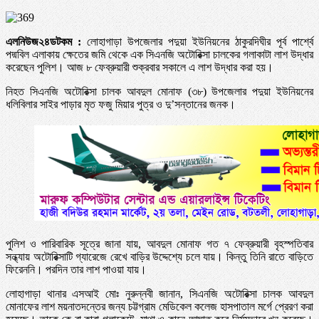
এলনিউজ২৪ডটকম :
লোহাগাড়া উপজেলার পদুয়া ইউনিয়নের ঠাকুরদিঘীর পূর্ব পার্শ্বে
পদ্মবিল এলাকায় ক্ষেতের জমি থেকে এক সিএনজি অটোরিক্সা চালকের গলাকাটা লাশ উদ্ধার
করেছেন পুলিশ। আজ ৮ ফেব্রুয়ারী শুক্রবার সকালে এ লাশ উদ্ধার করা হয়।
নিহত সিএনজি অটোরিক্সা চালক আবদুল মোনাফ (৩৮) উপজেলার পদুয়া ইউনিয়নের
ধলিবিলার সাইর পাড়ার মৃত ফজু মিয়ার পুত্র ও দু’সন্তানের জনক।
পুলিশ ও পারিবারিক সূত্রে জানা যায়, আবদুল মোনাফ গত ৭ ফেব্রুয়ারী বৃহস্পতিবার
সন্ধ্যায় অটোরিক্সাটি গ্যারেজে রেখে বাড়ির উদ্দেশ্যে চলে যায়। কিন্তু তিনি রাতে বাড়িতে
ফিরেননি। পরদিন তার লাশ পাওয়া যায়।
লোহাগাড়া থানার এসআই মোঃ নুরুন্নবী জানান, সিএনজি অটোরিক্সা চালক আবদুল
মোনাফের লাশ ময়নাতদন্তের জন্য চট্টগ্রাম মেডিকেল কলেজ হাসপাতাল মর্গে প্রেরণ করা