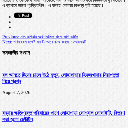
হয়েছে। তাকে কে বা কারা গলাকেটে, মাথা ও কানে আঘাত করে নির্মমভাবে খুন করেছে।
এ ব্যাপারে মামলা প্রক্রিয়াধীন। এ ঘটনায় এলাকায় চাঞ্চল্য সৃষ্টি হয়েছে।
Previous:
মালয়েশিয়ায় অর্ধশতাধিক বাংলাদেশি আটক
Next:
গণমাধ্যম যথেষ্ট স্বাধীনভাবে কাজ করছে : তথ্যমন্ত্রী
সমজাতীয় সংবাদ
বল আনতে টিনের চালে উঠে মৃত্যু, লোহাগাড়ার হিফজখানার নিরাপত্তা
নিয়ে প্রশ্ন
August 7, 2026
বন্যায় ক্ষতিগ্রস্ত পরিবারের পাশে লোহাগাড়া সোশ্যাল সোসাইটি, বিতরণ
করা হলো ঢেউটিন