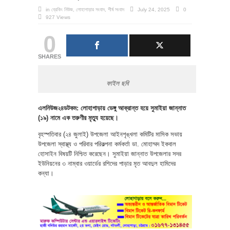
in
ব্রেকিং নিউজ
,
লোহাগাড়ার সংবাদ
,
শীর্ষ সংবাদ
July 24, 2025
0
927 Views
0
SHARES
ফাইল ছবি
এলনিউজ২৪ডটকম: লোহাগাড়ায় ডেঙ্গু আক্রান্ত হয়ে সুমাইয়া জান্নাত
(১৯) নামে এক তরুণীর মৃত্যু হয়েছে।
বৃহস্পতিবার (২৪ জুলাই) উপজেলা আইনশৃঙ্খলা কমিটির মাসিক সভায়
উপজেলা স্বাস্থ্য ও পরিবার পরিকল্পনা কর্মকর্তা ডা. মোহাম্মদ ইকবাল
হোসাইন বিষয়টি নিশ্চিত করেছেন। সুমাইয়া জান্নাত উপজেলার সদর
ইউনিয়নের ৩ নাম্বার ওয়ার্ডের রশিদের পাড়ার মৃত আবদুল হামিদের
কন্যা।