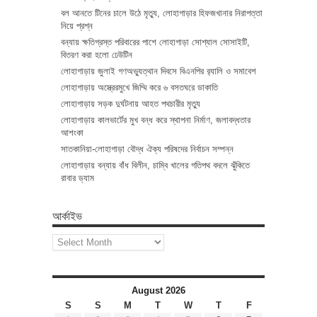
বল আনতে টিনের চালে উঠে মৃত্যু, লোহাগাড়ার হিফজখানার নিরাপত্তা
নিয়ে প্রশ্ন
বন্যায় ক্ষতিগ্রস্ত পরিবারের পাশে লোহাগাড়া সোশ্যাল সোসাইটি,
বিতরণ করা হলো ঢেউটিন
লোহাগাড়ায় জুলাই গণঅভ্যুত্থান দিবসে বিএনপির র‌্যালি ও সমাবেশ
লোহাগাড়ায় অস্ত্রেরমুখে জিম্মি করে ৬ বসতঘরে ডাকাতি
লোহাগাড়ায় সড়ক দুর্ঘটনায় আহত পথচারীর মৃত্যু
লোহাগাড়ায় কালভার্টের মুখ বন্ধ করে স্থাপনা নির্মাণ, জলাবদ্ধতার
আশংকা
সাতকানিয়া-লোহাগাড়া বৌদ্ধ ঐক্য পরিষদের নির্বাচন সম্পন্ন
লোহাগাড়ায় বন্যায় বাঁধ বিলীন, চাম্বি খালের গতিপথ বদলে ঝুঁকিতে
রাবার ড্যাম
আর্কাইভ
আর্কাইভ
August 2026
S
S
M
T
W
T
F