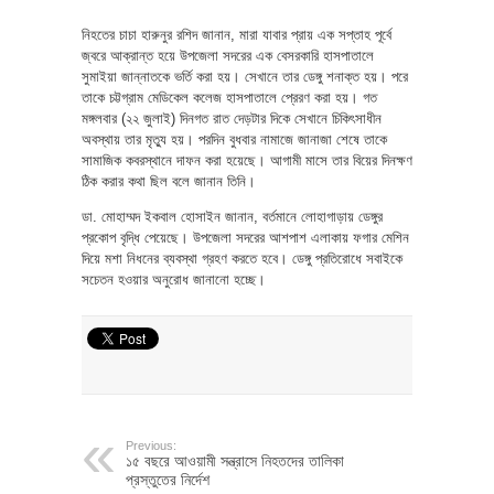
নিহতের চাচা হারুনুর রশিদ জানান, মারা যাবার প্রায় এক সপ্তাহ পূর্বে
জ্বরে আক্রান্ত হয়ে উপজেলা সদরের এক বেসরকারি হাসপাতালে
সুমাইয়া জান্নাতকে ভর্তি করা হয়। সেখানে তার ডেঙ্গু শনাক্ত হয়। পরে
তাকে চট্টগ্রাম মেডিকেল কলেজ হাসপাতালে প্রেরণ করা হয়। গত
মঙ্গলবার (২২ জুলাই) দিনগত রাত দেড়টার দিকে সেখানে চিকিৎসাধীন
অবস্থায় তার মৃত্যু হয়। পরদিন বুধবার নামাজে জানাজা শেষে তাকে
সামাজিক কবরস্থানে দাফন করা হয়েছে। আগামী মাসে তার বিয়ের দিনক্ষণ
ঠিক করার কথা ছিল বলে জানান তিনি।
ডা. মোহাম্মদ ইকবাল হোসাইন জানান, বর্তমানে লোহাগাড়ায় ডেঙ্গুর
প্রকোপ বৃদ্ধি পেয়েছে। উপজেলা সদরের আশপাশ এলাকায় ফগার মেশিন
দিয়ে মশা নিধনের ব্যবস্থা গ্রহণ করতে হবে। ডেঙ্গু প্রতিরোধে সবাইকে
সচেতন হওয়ার অনুরোধ জানানো হচ্ছে।
Previous:
১৫ বছরে আওয়ামী সন্ত্রাসে নিহতদের তালিকা
প্রস্তুতের নির্দেশ