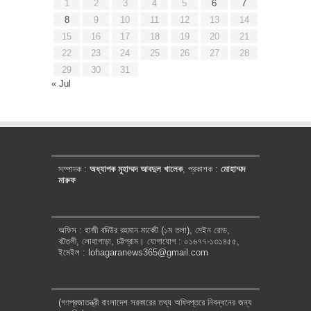
1
2
3
4
5
6
7
8
9
10
11
12
13
14
15
16
17
18
19
20
21
22
23
24
25
26
27
28
29
30
31
« Jul
সম্পাদক :
অধ্যাপক মুহাম্মদ আবদুল খালেক
, প্রকাশক :
মোহাম্মদ
মারুফ
অফিস : হাজী বদিউর রহমান মার্কেট (১ম তলা), মেইন রোড,
বটতলী, লোহাগাড়া, চট্টগ্রাম। যোগাযোগ : ০১৬৭৭-১৩১৪৫৫,
ইমেইল : lohagaranews365@gmail.com
(গণপ্রজাতন্ত্রী বাংলাদেশ সরকারের তথ্য অধিদপ্তরে নিবন্ধনের জন্য