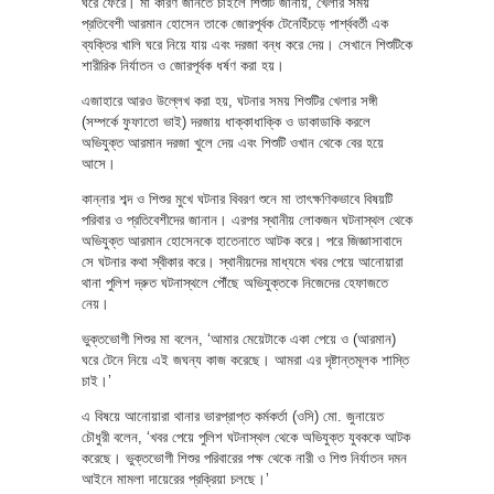
ঘরে ফেরে। মা কারণ জানতে চাইলে শিশুটি জানায়, খেলার সময়
প্রতিবেশী আরমান হোসেন তাকে জোরপূর্বক টেনেহিঁচড়ে পার্শ্ববর্তী এক
ব্যক্তির খালি ঘরে নিয়ে যায় এবং দরজা বন্ধ করে দেয়। সেখানে শিশুটিকে
শারীরিক নির্যাতন ও জোরপূর্বক ধর্ষণ করা হয়।
এজাহারে আরও উল্লেখ করা হয়, ঘটনার সময় শিশুটির খেলার সঙ্গী
(সম্পর্কে ফুফাতো ভাই) দরজায় ধাক্কাধাক্কি ও ডাকাডাকি করলে
অভিযুক্ত আরমান দরজা খুলে দেয় এবং শিশুটি ওখান থেকে বের হয়ে
আসে।
কান্নার শব্দ ও শিশুর মুখে ঘটনার বিবরণ শুনে মা তাৎক্ষণিকভাবে বিষয়টি
পরিবার ও প্রতিবেশীদের জানান। এরপর স্থানীয় লোকজন ঘটনাস্থল থেকে
অভিযুক্ত আরমান হোসেনকে হাতেনাতে আটক করে। পরে জিজ্ঞাসাবাদে
সে ঘটনার কথা স্বীকার করে। স্থানীয়দের মাধ্যমে খবর পেয়ে আনোয়ারা
থানা পুলিশ দ্রুত ঘটনাস্থলে পৌঁছে অভিযুক্তকে নিজেদের হেফাজতে
নেয়।
ভুক্তভোগী শিশুর মা বলেন, ‘আমার মেয়েটাকে একা পেয়ে ও (আরমান)
ঘরে টেনে নিয়ে এই জঘন্য কাজ করেছে। আমরা এর দৃষ্টান্তমূলক শাস্তি
চাই।’
এ বিষয়ে আনোয়ারা থানার ভারপ্রাপ্ত কর্মকর্তা (ওসি) মো. জুনায়েত
চৌধুরী বলেন, ‘খবর পেয়ে পুলিশ ঘটনাস্থল থেকে অভিযুক্ত যুবককে আটক
করেছে। ভুক্তভোগী শিশুর পরিবারের পক্ষ থেকে নারী ও শিশু নির্যাতন দমন
আইনে মামলা দায়েরের প্রক্রিয়া চলছে।’