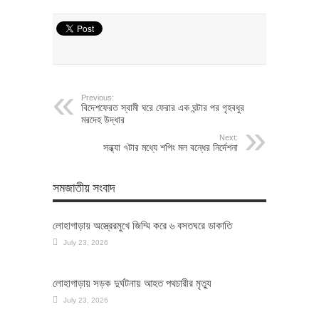
Previous:
বিদেশফেরত স্বামী ঘরে ফেরার এক ঘন্টার পর গৃহবধুর
মরদেহ উদ্ধার
Next:
সন্ধ্যা ৭টার মধ্যে শপিং মল বন্ধের নির্দেশনা
সমজাতীয় সংবাদ
লোহাগাড়ায় অস্ত্রেরমুখে জিম্মি করে ৬ বসতঘরে ডাকাতি
July 23, 2026
লোহাগাড়ায় সড়ক দুর্ঘটনায় আহত পথচারীর মৃত্যু
July 23, 2026