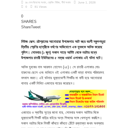
in
দেশ-বিদেশের সংবাদ
,
ব্রেকিং নিউজ
,
শীর্ষ সংবাদ
June 1, 2026
0
81 Views
0
SHARES
Share
Tweet
নিউজ ডেক্স: চট্টগ্রামের আনোয়ারা উপজেলায় আট বছর বয়সী স্কুলপড়ুয়া
দ্বিতীয় শ্রেণির ছাত্রীকে ধর্ষণের অভিযোগে এক যুবককে আটক করেছে
পুলিশ। সোমবার (১ জুন) সকাল সাড়ে আটটা থেকে নয়টার মধ্যে
উপজেলার চাতরী ইউনিয়নের ৫ নম্বর ওয়ার্ড এলাকায় এই ঘটনা ঘটে।
আটক যুবকের নাম আরমান হোসেন (২৫)। সে চাতরী এলাকার মোঃ
হারুনের ছেলে এবং বর্তমানে ওই এলাকার একটি ভাড়া বাসায় পরিবারসহ
বসবাস করত। এই ঘটনায় ভুক্তভোগী শিশুটির মা বাদী হয়ে আনোয়ারা
থানায় একটি লিখিত এজাহার দায়ের করেছেন।
এজাহার ও স্থানীয় সূত্রে জানা যায়, সোমবার সকাল আটটার দিকে
ভুক্তভোগী শিশুটি বাড়ির বাইরে অন্য শিশুদের সঙ্গে খেলাধুলা করছিল।
সকাল নয়টার দিকে শিশুটি কাঁদতে কাঁদতে ঠোঁটে রক্তাক্ত জখম অবস্থায়