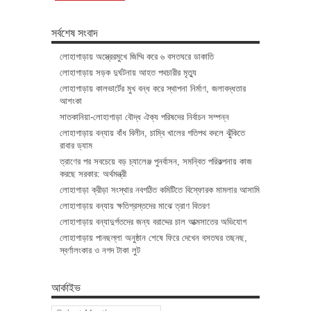
সর্বশেষ সংবাদ
লোহাগাড়ায় অস্ত্রেরমুখে জিম্মি করে ৬ বসতঘরে ডাকাতি
লোহাগাড়ায় সড়ক দুর্ঘটনায় আহত পথচারীর মৃত্যু
লোহাগাড়ায় কালভার্টের মুখ বন্ধ করে স্থাপনা নির্মাণ, জলাবদ্ধতার
আশংকা
সাতকানিয়া-লোহাগাড়া বৌদ্ধ ঐক্য পরিষদের নির্বাচন সম্পন্ন
লোহাগাড়ায় বন্যায় বাঁধ বিলীন, চাম্বি খালের গতিপথ বদলে ঝুঁকিতে
রাবার ড্যাম
ত্রাণের পর সবচেয়ে বড় চ্যালেঞ্জ পুনর্বাসন, সমন্বিত পরিকল্পনায় কাজ
করছে সরকার: অর্থমন্ত্রী
লোহাগাড়া ক্রীড়া সংস্থার নবগঠিত কমিটিতে বিস্ফোরক মামলার আসামি
লোহাগাড়ায় বন্যায় ক্ষতিগ্রস্তদের মাঝে ত্রাণ বিতরণ
লোহাগাড়ায় বন্যাদুর্গতদের জন্য বরাদ্দের চাল আত্মসাতের অভিযোগ
লোহাগাড়ায় পানছল্লা অনুষ্ঠান শেষে ফিরে দেখেন বসতঘর তছনছ,
স্বর্ণালংকার ও নগদ টাকা লুট
আর্কাইভ
আর্কাইভ