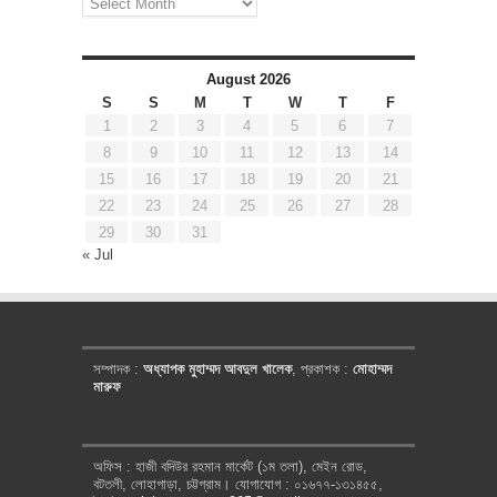
August 2026
S
S
M
T
W
T
F
1
2
3
4
5
6
7
8
9
10
11
12
13
14
15
16
17
18
19
20
21
22
23
24
25
26
27
28
29
30
31
« Jul
সম্পাদক :
অধ্যাপক মুহাম্মদ আবদুল খালেক
, প্রকাশক :
মোহাম্মদ
মারুফ
অফিস : হাজী বদিউর রহমান মার্কেট (১ম তলা), মেইন রোড,
বটতলী, লোহাগাড়া, চট্টগ্রাম। যোগাযোগ : ০১৬৭৭-১৩১৪৫৫,