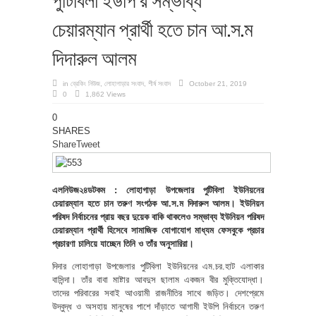
চেয়ারম্যান প্রার্থী হতে চান আ.স.ম
দিদারুল আলম
in
ব্রেকিং নিউজ
,
লোহাগাড়ার সংবাদ
,
শীর্ষ সংবাদ
October 21, 2019
0
1,862 Views
0
SHARES
Share
Tweet
এলনিউজ২৪ডটকম : লোহাগাড়া উপজেলার পুটিবিলা ইউনিয়নের
চেয়ারম্যান হতে চান তরুণ সংগঠক আ.স.ম দিদারুল আলম। ইউনিয়ন
পরিষদ নির্বাচনের প্রায় বছর দুয়েক বাকি থাকলেও সম্ভাব্য ইউনিয়ন পরিষদ
চেয়ারম্যান প্রার্থী হিসেবে সামাজিক যোগাযোগ মাধ্যম ফেসবুকে প্রচার
প্রচারণা চালিয়ে যাচ্ছেন তিনি ও তাঁর অনুসারিরা।
দিদার লোহাগাড়া উপজেলার পুটিবিলা ইউনিয়নের এম.চর.হাট এলাকার
বাসিন্দা। তাঁর বাবা মাষ্টার আবদুস ছালাম একজন বীর মুক্তিযোদ্ধা।
তাদের পরিবারের সবাই আওয়ামী রাজনীতির সাথে জড়িত। দেশপ্রেমে
উদ্বুদ্ধ ও অসহায় মানুষের পাশে দাঁড়াতে আগামী ইউপি নির্বাচনে তরুণ