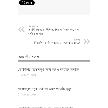
Previous:
প্রবাসী মোসলেহ উদ্দিনের পিতার ইন্তেকাল, বাদ
মাগরিব জানাজা
Next:
বিএনপির এমপি হারুনের ৫ বছরের কারাদণ্ড
সমজাতীয় সংবাদ
লোহাগাড়ায় অস্ত্রেরমুখে জিম্মি করে ৬ বসতঘরে ডাকাতি
July 23, 2026
লোহাগাড়ায় সড়ক দুর্ঘটনায় আহত পথচারীর মৃত্যু
July 23, 2026