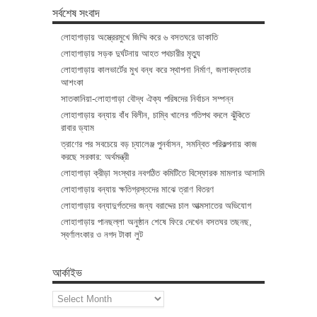
সর্বশেষ সংবাদ
লোহাগাড়ায় অস্ত্রেরমুখে জিম্মি করে ৬ বসতঘরে ডাকাতি
লোহাগাড়ায় সড়ক দুর্ঘটনায় আহত পথচারীর মৃত্যু
লোহাগাড়ায় কালভার্টের মুখ বন্ধ করে স্থাপনা নির্মাণ, জলাবদ্ধতার
আশংকা
সাতকানিয়া-লোহাগাড়া বৌদ্ধ ঐক্য পরিষদের নির্বাচন সম্পন্ন
লোহাগাড়ায় বন্যায় বাঁধ বিলীন, চাম্বি খালের গতিপথ বদলে ঝুঁকিতে
রাবার ড্যাম
ত্রাণের পর সবচেয়ে বড় চ্যালেঞ্জ পুনর্বাসন, সমন্বিত পরিকল্পনায় কাজ
করছে সরকার: অর্থমন্ত্রী
লোহাগাড়া ক্রীড়া সংস্থার নবগঠিত কমিটিতে বিস্ফোরক মামলার আসামি
লোহাগাড়ায় বন্যায় ক্ষতিগ্রস্তদের মাঝে ত্রাণ বিতরণ
লোহাগাড়ায় বন্যাদুর্গতদের জন্য বরাদ্দের চাল আত্মসাতের অভিযোগ
লোহাগাড়ায় পানছল্লা অনুষ্ঠান শেষে ফিরে দেখেন বসতঘর তছনছ,
স্বর্ণালংকার ও নগদ টাকা লুট
আর্কাইভ
আর্কাইভ