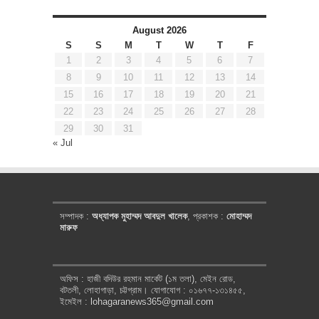
August 2026
S
S
M
T
W
T
F
1
2
3
4
5
6
7
8
9
10
11
12
13
14
15
16
17
18
19
20
21
22
23
24
25
26
27
28
29
30
31
« Jul
সম্পাদক :
অধ্যাপক মুহাম্মদ আবদুল খালেক
, প্রকাশক :
মোহাম্মদ
মারুফ
অফিস : হাজী বদিউর রহমান মার্কেট (১ম তলা), মেইন রোড,
বটতলী, লোহাগাড়া, চট্টগ্রাম। যোগাযোগ : ০১৬৭৭-১৩১৪৫৫,
ইমেইল : lohagaranews365@gmail.com