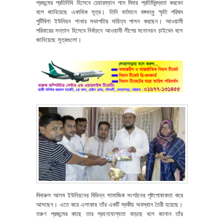
প্রজন্মের প্রতিনিধি হিসেবে চেয়ারম্যান পদে দিদার প্রতিদ্বিন্দ্বতা করবেন
বলে জানিয়েছে একাধিক সূত্র। তিনি বর্তমানে বঙ্গবন্ধু স্মৃতি পরিষদ
পুটিবিলা ইউনিয়ন শাখার সভাপতির দায়িত্ব পালন করছেন। আওয়ামী
পরিবারের সন্তান হিসেবে নির্বাচনে আওয়ামী লীগের মনোনয়ন চাইবেন বলে
জানিয়েছে সূত্রগুলো।
দিদারুল আলম ইউনিয়নের বিভিন্ন সামাজিক সংগঠনের পৃষ্টপোষাকতা করে
আসছেন। এতে করে এলাকায় তাঁর একটি স্বকীয় অবস্থান তৈরী হয়েছে।
তরুণ প্রজন্মের কাছে তার গ্রহণযোগ্যতা বাড়ছে বলে জানান তাঁর