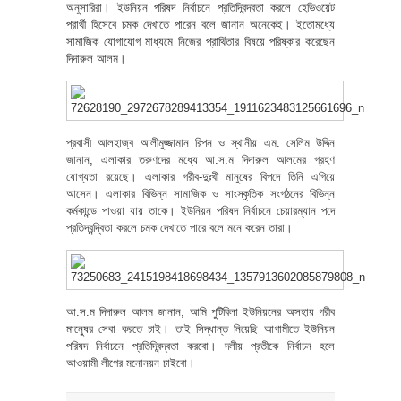
অনুসারিরা। ইউনিয়ন পরিষদ নির্বাচনে প্রতিদ্বিন্দ্বতা করলে হেভিওয়েট
প্রার্থী হিসেবে চমক দেখাতে পারেন বলে জানান অনেকেই। ইতোমধ্যে
সামাজিক যোগাযোগ মাধ্যমে নিজের প্রার্থিতার বিষয়ে পরিষ্কার করেছেন
দিদারুল আলম।
প্রবাসী আলহাজ্ব আলীমুজ্জামান রিপন ও স্থানীয় এম. সেলিম উদ্দিন
জানান, এলাকার তরুণদের মধ্যে আ.স.ম দিদারুল আলমের গ্রহণ
যোগ্যতা রয়েছে। এলাকার গরীব-দুঃখী মানুষের বিপদে তিনি এগিয়ে
আসেন। এলাকার বিভিন্ন সামাজিক ও সাংস্কৃতিক সংগঠনের বিভিন্ন
কর্মকান্ডে পাওয়া যায় তাকে। ইউনিয়ন পরিষদ নির্বাচনে চেয়ারম্যান পদে
প্রতিদ্বন্দ্বিতা করলে চমক দেখাতে পারে বলে মনে করেন তারা।
আ.স.ম দিদারুল আলম জানান, আমি পুটিবিলা ইউনিয়নের অসহায় গরীব
মানু্েষর সেবা করতে চাই। তাই সিদ্ধান্ত নিয়েছি আগামীতে ইউনিয়ন
পরিষদ নির্বাচনে প্রতিদ্বিন্দ্বতা করবো। দলীয় প্রতীকে নির্বাচন হলে
আওয়ামী লীগের মনোনয়ন চাইবো।