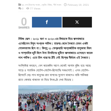
in
দেশ-বিদেশের সংবাদ
,
ব্রেকিং নিউজ
,
শীর্ষ সংবাদ
February 19, 2021
0
77 Views
0
SHARES
নিউজ ডেক্স : ২০২১ বরণ ও ২০২০-এর বিদায়কে ঘিরে কক্সবাজারে
এসেছিলেন বিপুল সংখ্যক পর্যটক। তারপর থেকে সৈকতে তেমন একটা
লোকসমাগম ছিল না। কিন্তু ২১ ফেব্রুয়ারি আন্তর্জাতিক মাতৃভাষা দিবস
ও সাপ্তাহিক ছুটি মিলে টানা তিনদিনের ছুটিতে কক্সবাজারে এসেছেন কয়েক
লাখ পর্যটক। এতে তিল ধারণের ঠাঁই নেই বিশ্বের দীর্ঘতম এই সৈকতে।
সংশ্লিষ্টরা বলছেন, বেশ কয়েকদিন আগে থেকেই আগাম বুকিং হয়ে আছে
সাড়ে ৪ শতাধিক হোটেল-মোটেল-রিসোর্টের সবগুলোই। এসব হোটেল-
রিসোর্টে দেড় লাখ মানুষের রাত যাপনের সুযোগ থাকলেও বাকি পর্যটকরা
রাতে কোথায় থাকবেন তা নিয়ে উৎকণ্ঠা দেখা দিয়েছে।