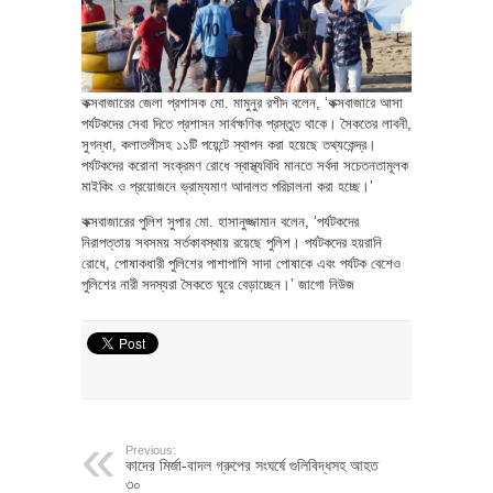
কক্সবাজারের জেলা প্রশাসক মো. মামুনুর রশীদ বলেন, ‘কক্সবাজারে আসা
পর্যটকদের সেবা দিতে প্রশাসন সার্বক্ষণিক প্রস্তুত থাকে। সৈকতের লাবনী,
সুগন্ধা, কলাতলীসহ ১১টি পয়েন্টে স্থাপন করা হয়েছে তথ্যকেন্দ্র।
পর্যটকদের করোনা সংক্রমণ রোধে স্বাস্থ্যবিধি মানতে সর্বদা সচেতনতামূলক
মাইকিং ও প্রয়োজনে ভ্রাম্যমাণ আদালত পরিচালনা করা হচ্ছে।’
কক্সবাজারের পুলিশ সুপার মো. হাসানুজ্জামান বলেন, ‘পর্যটকদের
নিরাপত্তায় সবসময় সর্তকাবস্থায় রয়েছে পুলিশ। পর্যটকদের হয়রানি
রোধে, পোষাকধারী পুলিশের পাশাপাশি সাদা পোষাকে এবং পর্যটক বেশেও
পুলিশের নারী সদস্যরা সৈকতে ঘুরে বেড়াচ্ছেন।’ জাগো নিউজ
Previous:
কাদের মির্জা-বাদল গ্রুপের সংঘর্ষে গুলিবিদ্ধসহ আহত
৩০