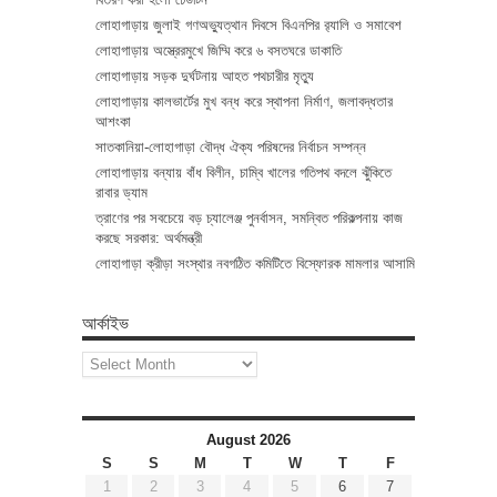
লোহাগাড়ায় জুলাই গণঅভ্যুত্থান দিবসে বিএনপির র‌্যালি ও সমাবেশ
লোহাগাড়ায় অস্ত্রেরমুখে জিম্মি করে ৬ বসতঘরে ডাকাতি
লোহাগাড়ায় সড়ক দুর্ঘটনায় আহত পথচারীর মৃত্যু
লোহাগাড়ায় কালভার্টের মুখ বন্ধ করে স্থাপনা নির্মাণ, জলাবদ্ধতার
আশংকা
সাতকানিয়া-লোহাগাড়া বৌদ্ধ ঐক্য পরিষদের নির্বাচন সম্পন্ন
লোহাগাড়ায় বন্যায় বাঁধ বিলীন, চাম্বি খালের গতিপথ বদলে ঝুঁকিতে
রাবার ড্যাম
ত্রাণের পর সবচেয়ে বড় চ্যালেঞ্জ পুনর্বাসন, সমন্বিত পরিকল্পনায় কাজ
করছে সরকার: অর্থমন্ত্রী
লোহাগাড়া ক্রীড়া সংস্থার নবগঠিত কমিটিতে বিস্ফোরক মামলার আসামি
আর্কাইভ
আর্কাইভ
August 2026
S
S
M
T
W
T
F
1
2
3
4
5
6
7