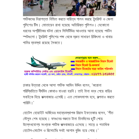
পর্যটকদের নিরাপত্তা নিশ্চিত করতে দায়িত্ব পালন করছে ট্যুরিস্ট ও জেলা
পুলিশের টিম। মোতায়েন রাখা হয়েছে অতিরিক্ত পুলিশও। যেকোনো
ধরনের অপ্রীতিকর ঘটনা রোধে সিসিটিভির আওতায় আনা হয়েছে পর্যটন
স্পটগুলো। ট্যুরিস্ট পুলিশের পক্ষ থেকে দ্রুত সাধারণ চিকিৎসা ও খাবার
পানির ব্যবস্থা রয়েছে সৈকতে।
ঢাকার উত্তরা থেকে আসা পর্যটক আমিন উদ্দিন বলেন, ‘করোনা
পরিস্থিতিতে দীর্ঘদিন কোথাও যাওয়া হয়নি। তাই টানা বন্ধ পেয়ে বাড়ির
সবাইকে নিয়ে কক্সবাজার এসেছি। এত লোকসমাগম হবে, কল্পনাও করতে
পারিনি।’
হোটেল হোয়াইট অর্কিডের মহাব্যবস্থাপক রিয়াদ ইফতেকার বলেন, ‘শীত
মৌসুম শেষ হয়েছে। ফাগুনের শুরুতে টানা তিনদিনের ছুটি পেয়ে
উল্লেখযোগ্য সংখ্যক পর্যটক কক্সবাজারে এসেছে। সাড়ে ৪ শতাধিক
হোটেল-মোটেল ও রিসোর্টের সবই আগাম বুকিং হয়ে গেছে।’