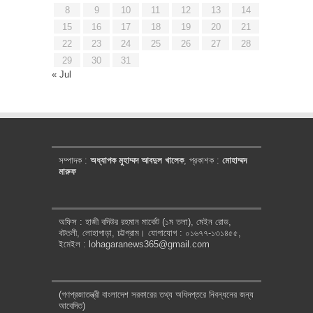
8
9
10
11
12
13
14
15
16
17
18
19
20
21
22
23
24
25
26
27
28
29
30
31
« Jul
সম্পাদক :
অধ্যাপক মুহাম্মদ আবদুল খালেক
, প্রকাশক :
মোহাম্মদ
মারুফ
অফিস : হাজী বদিউর রহমান মার্কেট (১ম তলা), মেইন রোড,
বটতলী, লোহাগাড়া, চট্টগ্রাম। যোগাযোগ : ০১৬৭৭-১৩১৪৫৫,
ইমেইল : lohagaranews365@gmail.com
(গণপ্রজাতন্ত্রী বাংলাদেশ সরকারের তথ্য অধিদপ্তরে নিবন্ধনের জন্য
আবেদিত)