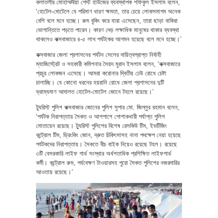
কলাতলীর মোহাম্মদীয়া গেস্ট হাউজের ব্যবস্থাপক শফিকুল ইসলাম বলেন,
‘হোটেল-মোটেলে যে পরিমাণ ধারণ ক্ষমতা, তার চেয়ে লোকসমাগম অনেক
বেশি বলে মনে হচ্ছে। রুম বুকিং করে যারা এসেছেন, তারা ছাড়া বাকিরা
ভোগান্তিতে পড়তে পারেন। কারণ দেড় লক্ষাধিক মানুষের থাকার ব্যবস্থা
থাকলেও কক্সবাজারে ৪-৫ লাখ পর্যটকের আগমন হয়েছে বলে মনে হচ্ছে।’
কক্সবাজার জেলা প্রশাসনের পর্যটন সেলের দায়িত্বপ্রাপ্ত নির্বাহী
ম্যাজিস্ট্রেট ও সহকারী কমিশনার সৈয়দ মুরাদ ইসলাম বলেন, ‘কক্সবাজারে
প্রচুর লোকজন এসেছে। আমরা করোনার দ্বিতীয় ঢেউ রোধে চেষ্টা
চালাচ্ছি। যে কোনো ধরনের হয়রানি রোধে জেলা প্রশাসনের দুটি
ভ্রাম্যমাণ আদালত হোটেল-মোটেল জোনে টহলে রয়েছে।’
ট্যুরিস্ট পুলিশ কক্সবাজার জোনের পুলিশ সুপার মো. জিল্লুর রহমান বলেন,
‘পর্যটক নিরাপত্তায় সৈকত ও আশপাশে পোশাকধারী পর্যাপ্ত পুলিশ
মোতায়েন রয়েছে। ট্যুরিস্ট পুলিশের বিশেষ রেসকিউ টিম, ইভটিজিং
কন্ট্রোল টিম, ড্রিংকিং জোন, দ্রুত চিকিৎসাসহ নানা পদক্ষেপ নেয়া হয়েছে
পর্যটকদের নিরাপত্তায়। সৈকতে বীচ বাইক নিয়েও রয়েছে টহল। রয়েছে
৩টি বেসরকারি লাইফ গার্ড সংস্থার অর্ধশতাধিক প্রশিক্ষিত লাইফগার্ড
কর্মী। কন্ট্রোল রুম, পর্যবেক্ষণ টাওয়ারসহ পুরো সৈকত পুলিশের নজরদারির
আওতায় রয়েছে।’