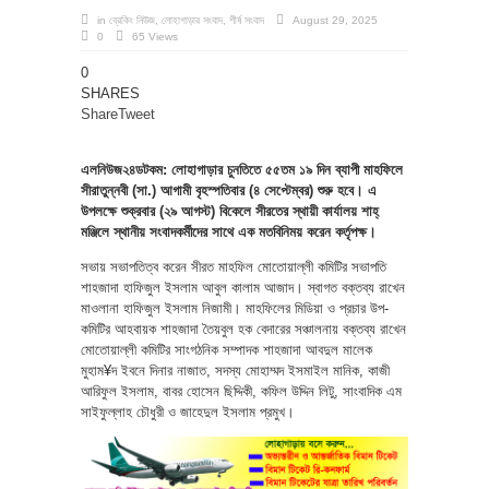
in
ব্রেকিং নিউজ
,
লোহাগাড়ার সংবাদ
,
শীর্ষ সংবাদ
August 29, 2025
0
65 Views
0
SHARES
Share
Tweet
এলনিউজ২৪ডটকম: লোহাগাড়ার চুনতিতে ৫৫তম ১৯ দিন ব্যাপী মাহফিলে
সীরাতুন্নবী (সা.) আগামী বৃহস্পতিবার (৪ সেপ্টেম্বর) শুরু হবে। এ
উপলক্ষে শুক্রবার (২৯ আগস্ট) বিকেলে সীরতের স্থায়ী কার্যালয় শাহ্
মঞ্জিলে স্থানীয় সংবাদকর্মীদের সাথে এক মতবিনিময় করেন কর্তৃপক্ষ।
সভায় সভাপতিত্ব করেন সীরত মাহফিল মোতোয়াল্লী কমিটির সভাপতি
শাহজাদা হাফিজুল ইসলাম আবুল কালাম আজাদ। স্বাগত বক্তব্য রাখেন
মাওলানা হাফিজুল ইসলাম নিজামী। মাহফিলের মিডিয়া ও প্রচার উপ-
কমিটির আহবায়ক শাহজাদা তৈয়বুল হক বেদারের সঞ্চালনায় বক্তব্য রাখেন
মোতোয়াল্লী কমিটির সাংগঠনিক সম্পাদক শাহজাদা আবদুল মালেক
মুহাম¥দ ইবনে দিনার নাজাত, সদস্য মোহাম্মদ ইসমাইল মানিক, কাজী
আরিফুল ইসলাম, বাবর হোসেন ছিদ্দিকী, কফিল উদ্দিন লিটু, সাংবাদিক এম
সাইফুল্লাহ চৌধুরী ও জাহেদুল ইসলাম প্রমুখ।