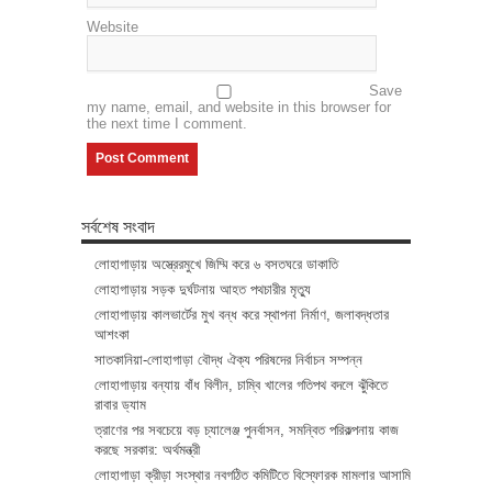
Website
Save
my name, email, and website in this browser for
the next time I comment.
সর্বশেষ সংবাদ
লোহাগাড়ায় অস্ত্রেরমুখে জিম্মি করে ৬ বসতঘরে ডাকাতি
লোহাগাড়ায় সড়ক দুর্ঘটনায় আহত পথচারীর মৃত্যু
লোহাগাড়ায় কালভার্টের মুখ বন্ধ করে স্থাপনা নির্মাণ, জলাবদ্ধতার
আশংকা
সাতকানিয়া-লোহাগাড়া বৌদ্ধ ঐক্য পরিষদের নির্বাচন সম্পন্ন
লোহাগাড়ায় বন্যায় বাঁধ বিলীন, চাম্বি খালের গতিপথ বদলে ঝুঁকিতে
রাবার ড্যাম
ত্রাণের পর সবচেয়ে বড় চ্যালেঞ্জ পুনর্বাসন, সমন্বিত পরিকল্পনায় কাজ
করছে সরকার: অর্থমন্ত্রী
লোহাগাড়া ক্রীড়া সংস্থার নবগঠিত কমিটিতে বিস্ফোরক মামলার আসামি