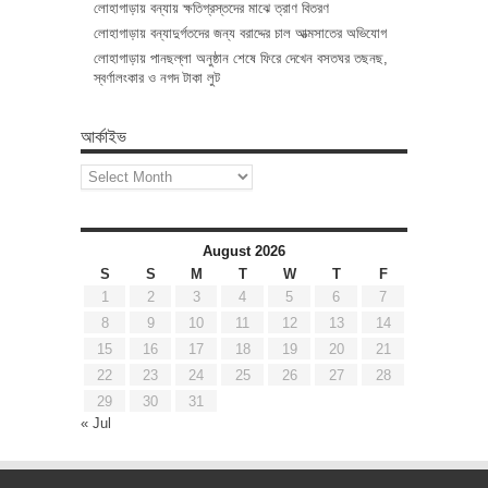
লোহাগাড়ায় বন্যায় ক্ষতিগ্রস্তদের মাঝে ত্রাণ বিতরণ
লোহাগাড়ায় বন্যাদুর্গতদের জন্য বরাদ্দের চাল আত্মসাতের অভিযোগ
লোহাগাড়ায় পানছল্লা অনুষ্ঠান শেষে ফিরে দেখেন বসতঘর তছনছ,
স্বর্ণালংকার ও নগদ টাকা লুট
আর্কাইভ
আর্কাইভ
August 2026
S
S
M
T
W
T
F
1
2
3
4
5
6
7
8
9
10
11
12
13
14
15
16
17
18
19
20
21
22
23
24
25
26
27
28
29
30
31
« Jul