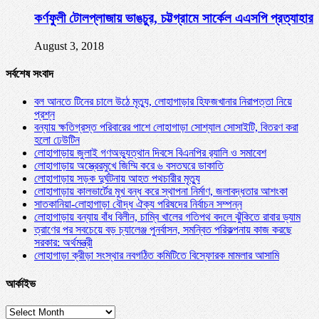
কর্ণফুলী টোলপ্লাজায় ভাঙচুর, চট্টগ্রামে সার্কেল এএসপি প্রত্যাহার
August 3, 2018
সর্বশেষ সংবাদ
বল আনতে টিনের চালে উঠে মৃত্যু, লোহাগাড়ার হিফজখানার নিরাপত্তা নিয়ে
প্রশ্ন
বন্যায় ক্ষতিগ্রস্ত পরিবারের পাশে লোহাগাড়া সোশ্যাল সোসাইটি, বিতরণ করা
হলো ঢেউটিন
লোহাগাড়ায় জুলাই গণঅভ্যুত্থান দিবসে বিএনপির র‌্যালি ও সমাবেশ
লোহাগাড়ায় অস্ত্রেরমুখে জিম্মি করে ৬ বসতঘরে ডাকাতি
লোহাগাড়ায় সড়ক দুর্ঘটনায় আহত পথচারীর মৃত্যু
লোহাগাড়ায় কালভার্টের মুখ বন্ধ করে স্থাপনা নির্মাণ, জলাবদ্ধতার আশংকা
সাতকানিয়া-লোহাগাড়া বৌদ্ধ ঐক্য পরিষদের নির্বাচন সম্পন্ন
লোহাগাড়ায় বন্যায় বাঁধ বিলীন, চাম্বি খালের গতিপথ বদলে ঝুঁকিতে রাবার ড্যাম
ত্রাণের পর সবচেয়ে বড় চ্যালেঞ্জ পুনর্বাসন, সমন্বিত পরিকল্পনায় কাজ করছে
সরকার: অর্থমন্ত্রী
লোহাগাড়া ক্রীড়া সংস্থার নবগঠিত কমিটিতে বিস্ফোরক মামলার আসামি
আর্কাইভ
আর্কাইভ