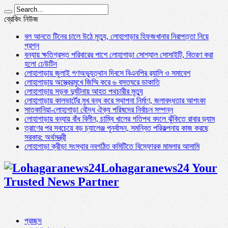
ব্রেকিং নিউজ
বল আনতে টিনের চালে উঠে মৃত্যু, লোহাগাড়ার হিফজখানার নিরাপত্তা নিয়ে
প্রশ্ন
বন্যায় ক্ষতিগ্রস্ত পরিবারের পাশে লোহাগাড়া সোশ্যাল সোসাইটি, বিতরণ করা
হলো ঢেউটিন
লোহাগাড়ায় জুলাই গণঅভ্যুত্থান দিবসে বিএনপির র‌্যালি ও সমাবেশ
লোহাগাড়ায় অস্ত্রেরমুখে জিম্মি করে ৬ বসতঘরে ডাকাতি
লোহাগাড়ায় সড়ক দুর্ঘটনায় আহত পথচারীর মৃত্যু
লোহাগাড়ায় কালভার্টের মুখ বন্ধ করে স্থাপনা নির্মাণ, জলাবদ্ধতার আশংকা
সাতকানিয়া-লোহাগাড়া বৌদ্ধ ঐক্য পরিষদের নির্বাচন সম্পন্ন
লোহাগাড়ায় বন্যায় বাঁধ বিলীন, চাম্বি খালের গতিপথ বদলে ঝুঁকিতে রাবার ড্যাম
ত্রাণের পর সবচেয়ে বড় চ্যালেঞ্জ পুনর্বাসন, সমন্বিত পরিকল্পনায় কাজ করছে
সরকার: অর্থমন্ত্রী
লোহাগাড়া ক্রীড়া সংস্থার নবগঠিত কমিটিতে বিস্ফোরক মামলার আসামি
Lohagaranews24 Your
Trusted News Partner
প্রচ্ছদ