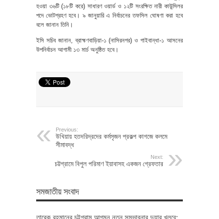
হওয়া ৩৬টি (১৮টি করে) সাধারণ ওয়ার্ড ও ১২টি সংরক্ষিত নারী কাউন্সিলর
পদে ভোটগ্রহণ হবে। ৯ জানুয়ারি এ নির্বাচনের তফসিল ঘোষণা করা হবে
বলে জানান তিনি।
ইসি সচিব জানান, ব্রাহ্মণবাড়িয়া-১ (নাসিরনগর) ও গাইবান্ধা-১ আসনের
উপনির্বাচন আগামী ১৩ মার্চ অনুষ্ঠিত হবে।
Previous:
উখিয়ায় হতদরিদ্রদের কর্মসৃজন প্রকল্প কাগজে কলমে
সীমাবদ্ধ
Next:
চট্টগ্রামে বিপুল পরিমাণ ইয়াবাসহ একজন গ্রেফতার
সমজাতীয় সংবাদ
তারেক রহমানের চট্টগ্রাম আগমন নতুন সম্ভাবনার দুয়ার খুলবে: