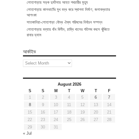
লোহাগাড়ায় সড়ক দুর্ঘটনায় আহত পথচারীর মৃত্যু
লোহাগাড়ায় কালভার্টের মুখ বন্ধ করে স্থাপনা নির্মাণ, জলাবদ্ধতার
আশংকা
সাতকানিয়া-লোহাগাড়া বৌদ্ধ ঐক্য পরিষদের নির্বাচন সম্পন্ন
লোহাগাড়ায় বন্যায় বাঁধ বিলীন, চাম্বি খালের গতিপথ বদলে ঝুঁকিতে
রাবার ড্যাম
আর্কাইভ
আর্কাইভ
August 2026
S
S
M
T
W
T
F
1
2
3
4
5
6
7
8
9
10
11
12
13
14
15
16
17
18
19
20
21
22
23
24
25
26
27
28
29
30
31
« Jul