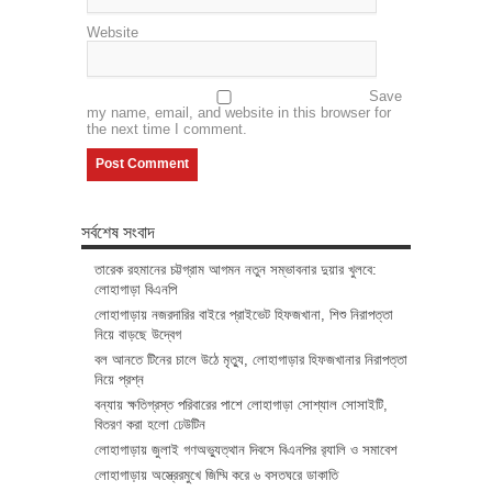
Website
Save
my name, email, and website in this browser for
the next time I comment.
সর্বশেষ সংবাদ
তারেক রহমানের চট্টগ্রাম আগমন নতুন সম্ভাবনার দুয়ার খুলবে:
লোহাগাড়া বিএনপি
লোহাগাড়ায় নজরদারির বাইরে প্রাইভেট হিফজখানা, শিশু নিরাপত্তা
নিয়ে বাড়ছে উদ্বেগ
বল আনতে টিনের চালে উঠে মৃত্যু, লোহাগাড়ার হিফজখানার নিরাপত্তা
নিয়ে প্রশ্ন
বন্যায় ক্ষতিগ্রস্ত পরিবারের পাশে লোহাগাড়া সোশ্যাল সোসাইটি,
বিতরণ করা হলো ঢেউটিন
লোহাগাড়ায় জুলাই গণঅভ্যুত্থান দিবসে বিএনপির র‌্যালি ও সমাবেশ
লোহাগাড়ায় অস্ত্রেরমুখে জিম্মি করে ৬ বসতঘরে ডাকাতি