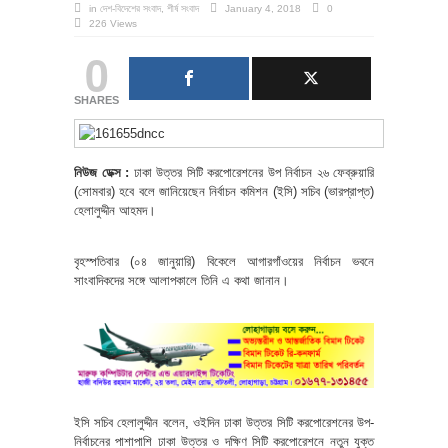
in
দেশ-বিদেশের সংবাদ
,
শীর্ষ সংবাদ
January 4, 2018
0
226 Views
0
SHARES
নিউজ ডেক্স :
ঢাকা উত্তর সিটি করপোরেশনের উপ নির্বাচন ২৬ ফেব্রুয়ারি
(সোমবার) হবে বলে জানিয়েছেন নির্বাচন কমিশন (ইসি) সচিব (ভারপ্রাপ্ত)
হেলালুদ্দীন আহমদ।
বৃহস্পতিবার (০৪ জানুয়ারি) বিকেলে আগারগাঁওয়ের নির্বাচন ভবনে
সাংবাদিকদের সঙ্গে আলাপকালে তিনি এ কথা জানান।
ইসি সচিব হেলালুদ্দীন বলেন, ওইদিন ঢাকা উত্তর সিটি করপোরেশনের উপ-
নির্বাচনের পাশাপাশি ঢাকা উত্তর ও দক্ষিণ সিটি করপোরেশনে নতুন যুক্ত