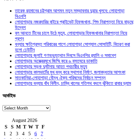
তারেক রহমানের চট্টগ্রাম আগমন নতুন সম্ভাবনার দুয়ার খুলবে: লোহাগাড়া
বিএনপি
লোহাগাড়ায় নজরদারির বাইরে প্রাইভেট হিফজখানা, শিশু নিরাপত্তা নিয়ে বাড়ছে
উদ্বেগ
বল আনতে টিনের চালে উঠে মৃত্যু, লোহাগাড়ার হিফজখানার নিরাপত্তা নিয়ে
প্রশ্ন
বন্যায় ক্ষতিগ্রস্ত পরিবারের পাশে লোহাগাড়া সোশ্যাল সোসাইটি, বিতরণ করা
হলো ঢেউটিন
লোহাগাড়ায় জুলাই গণঅভ্যুত্থান দিবসে বিএনপির র‌্যালি ও সমাবেশ
লোহাগাড়ায় অস্ত্রেরমুখে জিম্মি করে ৬ বসতঘরে ডাকাতি
লোহাগাড়ায় সড়ক দুর্ঘটনায় আহত পথচারীর মৃত্যু
লোহাগাড়ায় কালভার্টের মুখ বন্ধ করে স্থাপনা নির্মাণ, জলাবদ্ধতার আশংকা
সাতকানিয়া-লোহাগাড়া বৌদ্ধ ঐক্য পরিষদের নির্বাচন সম্পন্ন
লোহাগাড়ায় বন্যায় বাঁধ বিলীন, চাম্বি খালের গতিপথ বদলে ঝুঁকিতে রাবার ড্যাম
আর্কাইভ
আর্কাইভ
August 2026
S
S
M
T
W
T
F
1
2
3
4
5
6
7