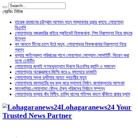
ব্রেকিং নিউজ
তারেক রহমানের চট্টগ্রাম আগমন নতুন সম্ভাবনার দুয়ার খুলবে: লোহাগাড়া
বিএনপি
লোহাগাড়ায় নজরদারির বাইরে প্রাইভেট হিফজখানা, শিশু নিরাপত্তা নিয়ে বাড়ছে
উদ্বেগ
বল আনতে টিনের চালে উঠে মৃত্যু, লোহাগাড়ার হিফজখানার নিরাপত্তা নিয়ে
প্রশ্ন
বন্যায় ক্ষতিগ্রস্ত পরিবারের পাশে লোহাগাড়া সোশ্যাল সোসাইটি, বিতরণ করা
হলো ঢেউটিন
লোহাগাড়ায় জুলাই গণঅভ্যুত্থান দিবসে বিএনপির র‌্যালি ও সমাবেশ
লোহাগাড়ায় অস্ত্রেরমুখে জিম্মি করে ৬ বসতঘরে ডাকাতি
লোহাগাড়ায় সড়ক দুর্ঘটনায় আহত পথচারীর মৃত্যু
লোহাগাড়ায় কালভার্টের মুখ বন্ধ করে স্থাপনা নির্মাণ, জলাবদ্ধতার আশংকা
সাতকানিয়া-লোহাগাড়া বৌদ্ধ ঐক্য পরিষদের নির্বাচন সম্পন্ন
লোহাগাড়ায় বন্যায় বাঁধ বিলীন, চাম্বি খালের গতিপথ বদলে ঝুঁকিতে রাবার ড্যাম
Lohagaranews24 Your
Trusted News Partner