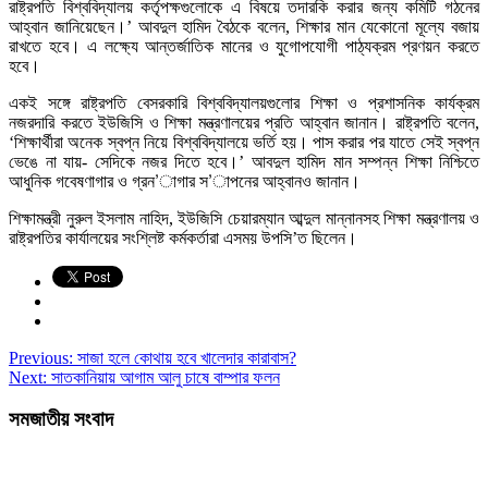
রাষ্ট্রপতি বিশ্ববিদ্যালয় কর্তৃপক্ষগুলোকে এ বিষয়ে তদারকি করার জন্য কমিটি গঠনের
আহ্বান জানিয়েছেন।’ আবদুল হামিদ বৈঠকে বলেন, শিক্ষার মান যেকোনো মূল্যে বজায়
রাখতে হবে। এ লক্ষ্যে আন্তর্জাতিক মানের ও যুগোপযোগী পাঠ্যক্রম প্রণয়ন করতে
হবে।
একই সঙ্গে রাষ্ট্রপতি বেসরকারি বিশ্ববিদ্যালয়গুলোর শিক্ষা ও প্রশাসনিক কার্যক্রম
নজরদারি করতে ইউজিসি ও শিক্ষা মন্ত্রণালয়ের প্রতি আহ্বান জানান। রাষ্ট্রপতি বলেন,
‘শিক্ষার্থীরা অনেক স্বপ্ন নিয়ে বিশ্ববিদ্যালয়ে ভর্তি হয়। পাস করার পর যাতে সেই স্বপ্ন
ভেঙে না যায়- সেদিকে নজর দিতে হবে।’ আবদুল হামিদ মান সম্পন্ন শিক্ষা নিশ্চিতে
আধুনিক গবেষণাগার ও গ্রন’াগার স’াপনের আহ্বানও জানান।
শিক্ষামন্ত্রী নুরুল ইসলাম নাহিদ, ইউজিসি চেয়ারম্যান আব্দুল মান্নানসহ শিক্ষা মন্ত্রণালয় ও
রাষ্ট্রপতির কার্যালয়ের সংশ্লিষ্ট কর্মকর্তারা এসময় উপসি’ত ছিলেন।
Previous:
সাজা হলে কোথায় হবে খালেদার কারাবাস?
Next:
সাতকানিয়ায় আগাম আলু চাষে বাম্পার ফলন
সমজাতীয় সংবাদ