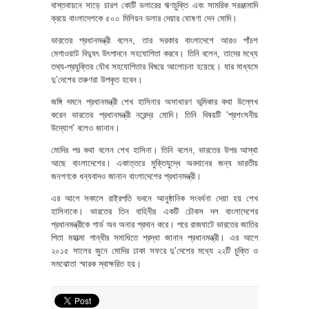
বাস্তবায়নে সাড়ে চারশ কোটি ডলারের ঋণচুক্তি এবং সামরিক সরঞ্জামাদি
ক্রয়ে বাংলাদেশকে ৫০০ মিলিয়ন ডলার দেয়ার ঘোষণা দেন মোদি।
ভারতের প্রধানমন্ত্রী বলেন, তার সরকার বাংলাদেশে আরও পাঁচশ
মেগাওয়াট বিদ্যুৎ উৎপাদনে সহযোগিতা করবে। তিনি বলেন, তাদের মধ্যে
তথ্য-প্রযুক্তির যৌথ সহযোগিতার বিষয়ে আলোচনা হয়েছে। যার মাধ্যমে
দু’দেশের তরুণরা উপকৃত হবেন।
জঙ্গি দমনে প্রধানমন্ত্রী শেখ হাসিনার অসাধারণ ভূমিকার কথা উল্লেখ
করেন ভারতের প্রধানমন্ত্রী নরেন্দ্র মোদি। তিনি বিষয়টি ‘প্রশংসনীয়
উদ্যোগ’ বলেও জানান।
মোদির পর কথা বলেন শেখ হাসিনা। তিনি বলেন, ভারতের উপর আস্থা
আছে বাংলাদেশের। একাত্তরে মুক্তিযুদ্ধে অবদানের জন্য ভারতীয়
জনগণকে ধন্যবাদও জানান বাংলাদেশের প্রধানমন্ত্রী।
এর আগে সকালে রাষ্ট্রপতি ভবনে আনুষ্ঠানিক সংবর্ধনা দেয়া হয় শেখ
হাসিনাকে। ভারতের তিন বাহিনীর একটি চৌকস দল বাংলাদেশের
প্রধানমন্ত্রীকে গার্ড অব অনার প্রদান করে। পরে রাজঘাটে ভারতের জাতির
পিতা মহাত্মা গান্ধীর সমাধিতে শ্রদ্ধা জানান প্রধানমন্ত্রী। এর আগে
২০১৫ সালের জুনে মোদির ঢাকা সফরে দু’দেশের মধ্যে ২২টি চুক্তি ও
সমঝোতা স্মারক স্বাক্ষরিত হয়।