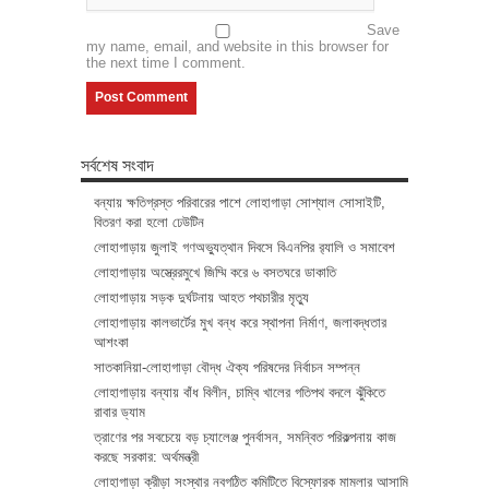
Save
my name, email, and website in this browser for
the next time I comment.
সর্বশেষ সংবাদ
বন্যায় ক্ষতিগ্রস্ত পরিবারের পাশে লোহাগাড়া সোশ্যাল সোসাইটি,
বিতরণ করা হলো ঢেউটিন
লোহাগাড়ায় জুলাই গণঅভ্যুত্থান দিবসে বিএনপির র‌্যালি ও সমাবেশ
লোহাগাড়ায় অস্ত্রেরমুখে জিম্মি করে ৬ বসতঘরে ডাকাতি
লোহাগাড়ায় সড়ক দুর্ঘটনায় আহত পথচারীর মৃত্যু
লোহাগাড়ায় কালভার্টের মুখ বন্ধ করে স্থাপনা নির্মাণ, জলাবদ্ধতার
আশংকা
সাতকানিয়া-লোহাগাড়া বৌদ্ধ ঐক্য পরিষদের নির্বাচন সম্পন্ন
লোহাগাড়ায় বন্যায় বাঁধ বিলীন, চাম্বি খালের গতিপথ বদলে ঝুঁকিতে
রাবার ড্যাম
ত্রাণের পর সবচেয়ে বড় চ্যালেঞ্জ পুনর্বাসন, সমন্বিত পরিকল্পনায় কাজ
করছে সরকার: অর্থমন্ত্রী
লোহাগাড়া ক্রীড়া সংস্থার নবগঠিত কমিটিতে বিস্ফোরক মামলার আসামি