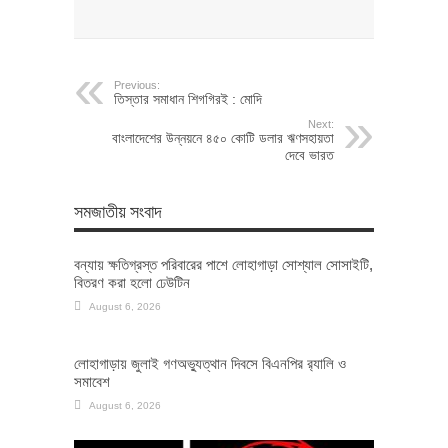
Previous:
তিস্তার সমাধান শিগগিরই : মোদি
Next:
বাংলাদেশের উন্নয়নে ৪৫০ কোটি ডলার ঋণসহায়তা
দেবে ভারত
সমজাতীয় সংবাদ
বন্যায় ক্ষতিগ্রস্ত পরিবারের পাশে লোহাগাড়া সোশ্যাল সোসাইটি,
বিতরণ করা হলো ঢেউটিন
August 6, 2026
লোহাগাড়ায় জুলাই গণঅভ্যুত্থান দিবসে বিএনপির র‌্যালি ও
সমাবেশ
August 6, 2026