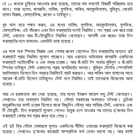
যে ১০ জনকে চুক্তির আওতায় রাখা হয়েছে, তাদের নাম শুনলেই বিষয়টি পরিষ্কার হয়ে
যাবে। তারা হলেন, মাশরাফি, তামিম, মুশফিক, সাকিব, মাহমুদউল্লাহ, মুমিনুল, মেহেদি
হাসান মিরাজ, মোস্তাফিজ, রুবেল ও তাইজুল।
খুব ভাল করে লক্ষ্য করুন, এর মধ্যে তামিম, মুশফিক, মাহমুদউল্লাহ, মুশফিক,
মোস্তাফিজ- এই পাঁচজন এখন তিন ফরম্যাটের দলেই নিয়মিত। গত প্রায় এক বছর তারা
টেস্ট, ওয়ানডে আর টি-টোয়েন্টিতে নিয়মিত খেলেছেন। আগামী এক বছরও তারা তিন
ফরম্যাটের দলে থাকবেন- এমনটাই ভাবা হয়েছে।
এর সঙ্গে অফ স্পিনার মিরাজ এবং পেসার রুবেল হোসেনও তিন ফরম্যাটের অন্তত দুই
ফরম্যাটে প্রায় নিয়মিত সুযোগ পাচ্ছেন। আর ওয়ানডে অধিনায়ক মাশরাফি একদিনের
ফরম্যাটে অটোমেটিক ও এক নম্বর চয়েজ। আর বাঁ-হাতি টপ অর্ডার মুমিনুল ও বাঁ-হাতি
স্পিনার তাইজুল টেস্ট একাদশের প্রায় অপরিহার্য্য সদস্য। মুমিনুল টেস্টের স্পেশালিস্ট
ব্যাটসম্যান হিসেবে তিন নম্বরে নিয়মিতই ব্যাট করছেন। আর সাকিব আল হাসানের সাথে
আরেক বাঁ-হাতি হিসেবে তাইজুলও টেস্ট দলে নিয়মিত। তাই তাদেরকে বিবেচনায় আনা
হয়েছে।
আর যে ছয়জনকে বাদ দেয়া হয়েছে, তার মধ্যে ইমরুল কায়েস শুধু টেস্ট খেলেছেন।
সেখানেও তার অবস্থান নিয়মিত নয়। সৌম্য সরকারের অবস্থাও তথৈবচ। চন্ডিকা
হাথুরুসিংহের ফাস্ট চয়েজ হিসেবে মাঝে কিছুদিন সৌম্য আর সাব্বির টেস্ট, ওয়ানডে এবং
টি টোয়েন্টি- তিন ফরম্যাটে সুযোগ পেলেও হাথুরু চলে যাওয়ার পর তাদের দু’জনার তিন
ফরম্যাটে খেলার পথ প্রায় রুদ্ধ হয়ে গেছে।
এই দুই ফ্রি স্টোক মেকারকে মূলতঃ একদিনের সীমিত ওভারের ফরম্যাটে বিবেচনা করা
হয়েছে। সেখানেও দু’জনার কারোরই সাম্প্রতিক ফর্ম তেমন ভালো নয়। আর ফাস্ট