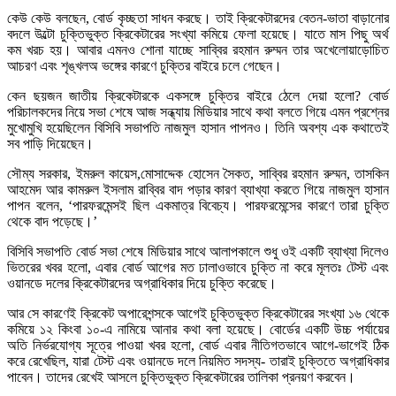
কেউ কেউ বলছেন, বোর্ড কৃচ্ছতা সাধন করছে। তাই ক্রিকেটারদের বেতন-ভাতা বাড়ানোর
বদলে উল্টো চুক্তিভুক্ত ক্রিকেটারের সংখ্যা কমিয়ে ফেলা হয়েছে। যাতে মাস পিছু অর্থ
কম খরচ হয়। আবার এমনও শোনা যাচ্ছে সাব্বির রহমান রুম্মন তার অখেলোয়াড়োচিত
আচরণ এবং শৃঙ্খলঅ ভঙ্গের কারণে চুক্তির বাইরে চলে গেছেন।
কেন ছয়জন জাতীয় ক্রিকেটারকে একসঙ্গে চুক্তির বাইরে ঠেলে দেয়া হলো? বোর্ড
পরিচালকদের নিয়ে সভা শেষে আজ সন্ধ্যায় মিডিয়ার সাথে কথা বলতে গিয়ে এমন প্রশ্নের
মুখোমুখি হয়েছিলেন বিসিবি সভাপতি নাজমুল হাসান পাপনও। তিনি অবশ্য এক কথাতেই
সব পাড়ি দিয়েছেন।
সৌম্য সরকার, ইমরুল কায়েস,মোসাদ্দেক হোসেন সৈকত, সাব্বির রহমান রুম্মন, তাসকিন
আহমেদ আর কামরুল ইসলাম রাব্বির বাদ পড়ার কারণ ব্যাখ্যা করতে গিয়ে নাজমুল হাসান
পাপন বলেন, ‘পারফরমেন্সই ছিল একমাত্র বিবেচ্য। পারফরমেন্সের কারণে তারা চুক্তি
থেকে বাদ পড়েছে।’
বিসিবি সভাপতি বোর্ড সভা শেষে মিডিয়ার সাথে আলাপকালে শুধু ওই একটি ব্যাখ্যা দিলেও
ভিতরের খবর হলো, এবার বোর্ড আগের মত ঢালাওভাবে চুক্তি না করে মূলতঃ টেস্ট এবং
ওয়ানডে দলের ক্রিকেটারদের অগ্রাধিকার দিয়ে চুক্তি করেছে।
আর সে কারণেই ক্রিকেট অপারেশন্সকে আগেই চুক্তিভুক্ত ক্রিকেটারের সংখ্যা ১৬ থেকে
কমিয়ে ১২ কিংবা ১০-এ নামিয়ে আনার কথা বলা হয়েছে। বোর্ডের একটি উচ্চ পর্যায়ের
অতি নির্ভরযোগ্য সূত্রে পাওয়া খবর হলো, বোর্ড এবার নীতিগতভাবে আগে-ভাগেই ঠিক
করে রেখেছিল, যারা টেস্ট এবং ওয়ানডে দলে নিয়মিত সদস্য- তারাই চুক্তিতে অগ্রাধিকার
পাবেন। তাদের রেখেই আসলে চুক্তিভুক্ত ক্রিকেটারের তালিকা প্রনয়ণ করবেন।