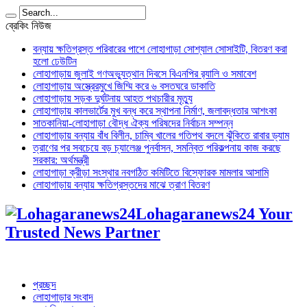
ব্রেকিং নিউজ
বন্যায় ক্ষতিগ্রস্ত পরিবারের পাশে লোহাগাড়া সোশ্যাল সোসাইটি, বিতরণ করা
হলো ঢেউটিন
লোহাগাড়ায় জুলাই গণঅভ্যুত্থান দিবসে বিএনপির র‌্যালি ও সমাবেশ
লোহাগাড়ায় অস্ত্রেরমুখে জিম্মি করে ৬ বসতঘরে ডাকাতি
লোহাগাড়ায় সড়ক দুর্ঘটনায় আহত পথচারীর মৃত্যু
লোহাগাড়ায় কালভার্টের মুখ বন্ধ করে স্থাপনা নির্মাণ, জলাবদ্ধতার আশংকা
সাতকানিয়া-লোহাগাড়া বৌদ্ধ ঐক্য পরিষদের নির্বাচন সম্পন্ন
লোহাগাড়ায় বন্যায় বাঁধ বিলীন, চাম্বি খালের গতিপথ বদলে ঝুঁকিতে রাবার ড্যাম
ত্রাণের পর সবচেয়ে বড় চ্যালেঞ্জ পুনর্বাসন, সমন্বিত পরিকল্পনায় কাজ করছে
সরকার: অর্থমন্ত্রী
লোহাগাড়া ক্রীড়া সংস্থার নবগঠিত কমিটিতে বিস্ফোরক মামলার আসামি
লোহাগাড়ায় বন্যায় ক্ষতিগ্রস্তদের মাঝে ত্রাণ বিতরণ
Lohagaranews24 Your
Trusted News Partner
প্রচ্ছদ
লোহাগাড়ার সংবাদ