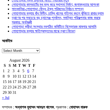
লোহাগাড়ায় সড়ক দুর্ঘটনায় আহত পথচারীর মৃত্যু
লোহাগাড়ায় কালভার্টের মুখ বন্ধ করে স্থাপনা নির্মাণ, জলাবদ্ধতার আশংকা
সাতকানিয়া-লোহাগাড়া বৌদ্ধ ঐক্য পরিষদের নির্বাচন সম্পন্ন
লোহাগাড়ায় বন্যায় বাঁধ বিলীন, চাম্বি খালের গতিপথ বদলে ঝুঁকিতে রাবার ড্যাম
ত্রাণের পর সবচেয়ে বড় চ্যালেঞ্জ পুনর্বাসন, সমন্বিত পরিকল্পনায় কাজ করছে
সরকার: অর্থমন্ত্রী
লোহাগাড়া ক্রীড়া সংস্থার নবগঠিত কমিটিতে বিস্ফোরক মামলার আসামি
লোহাগাড়ায় বন্যায় ক্ষতিগ্রস্তদের মাঝে ত্রাণ বিতরণ
আর্কাইভ
আর্কাইভ
August 2026
S
S
M
T
W
T
F
1
2
3
4
5
6
7
8
9
10
11
12
13
14
15
16
17
18
19
20
21
22
23
24
25
26
27
28
29
30
31
« Jul
সম্পাদক :
অধ্যাপক মুহাম্মদ আবদুল খালেক
, প্রকাশক :
মোহাম্মদ মারুফ