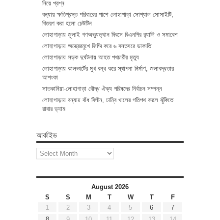
নিয়ে প্রশ্ন
বন্যায় ক্ষতিগ্রস্ত পরিবারের পাশে লোহাগাড়া সোশ্যাল সোসাইটি,
বিতরণ করা হলো ঢেউটিন
লোহাগাড়ায় জুলাই গণঅভ্যুত্থান দিবসে বিএনপির র‌্যালি ও সমাবেশ
লোহাগাড়ায় অস্ত্রেরমুখে জিম্মি করে ৬ বসতঘরে ডাকাতি
লোহাগাড়ায় সড়ক দুর্ঘটনায় আহত পথচারীর মৃত্যু
লোহাগাড়ায় কালভার্টের মুখ বন্ধ করে স্থাপনা নির্মাণ, জলাবদ্ধতার
আশংকা
সাতকানিয়া-লোহাগাড়া বৌদ্ধ ঐক্য পরিষদের নির্বাচন সম্পন্ন
লোহাগাড়ায় বন্যায় বাঁধ বিলীন, চাম্বি খালের গতিপথ বদলে ঝুঁকিতে
রাবার ড্যাম
আর্কাইভ
আর্কাইভ
August 2026
S
S
M
T
W
T
F
1
2
3
4
5
6
7
8
9
10
11
12
13
14