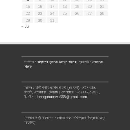
15
16
17
18
19
20
21
22
23
24
25
26
27
28
29
30
31
« Jul
সম্পাদক :
অধ্যাপক মুহাম্মদ আবদুল খালেক
, প্রকাশক :
মোহাম্মদ
মারুফ
অফিস : হাজী বদিউর রহমান মার্কেট (১ম তলা), মেইন রোড,
বটতলী, লোহাগাড়া, চট্টগ্রাম। যোগাযোগ : ০১৬৭৭-১৩১৪৫৫,
ইমেইল : lohagaranews365@gmail.com
(গণপ্রজাতন্ত্রী বাংলাদেশ সরকারের তথ্য অধিদপ্তরে নিবন্ধনের জন্য
আবেদিত)