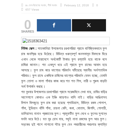
in
দেশ-বিদেশের সংবাদ
,
শীর্ষ সংবাদ
February 12, 2018
0
657 Views
0
SHARES
নিউজ ডেক্স :
সাতকানিয়া উপজেলার চরখাগরিয়া গ্রামে বাণিজ্যিকভাবে ফুল
চাষ জনপ্রিয় হয়ে উঠেছে। বিভিন্ন গুরুত্বপূর্ণ জনসমাদৃত দিবসকে ঘিরে
এখান থেকে সারাদেশে অর্ধকোটি টাকার ফুল রপ্তানি হয়ে থাকে বলে
চাষিরা জানান। গত একযুগ ধরে এই গ্রামে ফুল চাষের আবাদ হয়ে
আসছে। ফুল চাষ করে ভাগ্যের পরিবর্তন ঘটিয়েছে স্থানীয় অর্ধশতাধিক
পরিবার। ফুল চাষে একদিকে চাষিদের ভাগ্যের পরিবর্তন যেমন হচ্ছে, তেমনি
ফুল তোলা ও মালা গাঁথার কাজ করে শত শত শিশু, নারী ও পুরুষ বাড়তি
অর্থ উপার্জন করছে।
গত বুধবার উপজেলার চরখাগরিয়া গ্রামে সরেজমিনে দেখা যায়, চাষির বাড়ির
আশেপাশে কোথাও এক ইঞ্চি জায়গাও খালি নাই। বাড়ির আঙিনাসহ
বিশাল বিলজুড়ে ফুল চাষ করা হয়েছে গ্লাডিয়াস, বিভিন্ন রকম গোলাপ,
গাঁদা, ইন্ডিয়ান খাঁসি গাঁদা, চায়না বেলি, জবা, বোতাম, জিপসি, গোলাচী,
ডালিয়াসহ নানান প্রজাতের ফুল। প্রস্ফূটিত ফুল দেখে ও ফুলের সুগন্ধে
মনটা ভরে উঠে। যত দূর চোখ যায়, শুধুই নানা রকমের ফুল আর ফুল।
সড়কের দুই পাশে লাগানো স্টার ফুল যেন পথচারীদের পথচলার ক্লান্তি