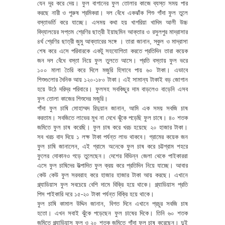
যেন দূর করে দেয়। ফুল বাগানের ফুল তোলার কাজে ব্যস্ত সময় পার
করছে নারী ও পুরুষ শ্রমিকরা। দল বেঁধে একঝাঁক শিশু গাঁদা ফুল তুলে
বস্তাভর্তি করে যাচ্ছে। এসময় কথা হয় খাগরিয়া খাদিম আলী উচ্চ
বিদ্যালয়ের সপ্তম শ্রেণির ছাত্রী ইয়াছমিন আক্তার ও রসুলপুর মাদ্রাসার
৪র্থ শ্রেণির ছাত্রী জুমু আক্তারের সঙ্গে । তারা জানান, স্কুল ও মাদ্রাসা
শেষ করে এসে পরিবারকে একটু সহযোগিতা করতে প্রতিদিন তারা কয়েক
জন দল বেঁধে বস্তা নিয়ে ফুল তুলতে আসে। প্রতি বস্তায় ফুল ভরে
১০০ মালা তৈরি করে দিলে মজুরি হিসাবে পায় ৬০ টাকা। এভাবে
শিশুগুলোর দৈনিক আয় ১২০-১৮০ টাকা। এই সামান্য টাকাই বড় জোগান
হয়ে উঠে দরিদ্র পরিবারে। ফুলসহ সবকিছুর দাম বাড়লেও বাড়েনি এসব
ফুল তোলা কাজের শিশুদের মজুরি।
গাঁদা ফুল চাষি মোহাম্মদ রিদুয়ান জানান, আমি এক সময় সবজি চাষ
করতাম। সবজিতে লাভের মুখ না দেখে ঝুঁকে পড়েছি ফুল চাষে। ৪০ শতক
জমিতে ফুল চাষ করেছি। ফুল চাষ করে খরচ হয়েছে ২০ হাজার টাকা।
সব খরচ বাদ দিয়ে ১ লক্ষ টাকা পর্যন্ত লাভ থাকবে। গ্রামের কয়েক জন
ফুল চাষি জানালেন, এই গ্রামে অনেকে ফুল চাষ করে চট্টগ্রাম শহরে
ফুলের দোকানও গড়ে তুলেছেন। দেশের বিভিন্ন জেলা থেকে পাইকাররা
এসে ফুল চাষিদের উত্পাদিত ফুল ক্রয় করে প্রতিদিন নিয়ে যাচ্ছে। আবার
কেউ কেউ ফুল সরবরাহ করে হাজার হাজার টাকা আয় করছে। এখানে
গ্ল্যাডিয়াস ফুল সবচেয়ে বেশি দামে বিক্রি হয়ে থাকে। গ্ল্যাডিয়াস প্রতি
পিস পাইকারি দরে ১৫-২০ টাকা পর্যন্ত বিক্রি হয়ে থাকে।
ফুল চাষি কামাল উদ্দিন জানান, বিগত দিনে এখানে প্রচুর সবজি চাষ
হতো। এখন সবাই ঝুঁকে পড়েছেন ফুল চাষের দিকে। তিনি ৬০ শতক
জমিতে গ্ল্যাডিয়াস ফুল ও ২০ শতক জমিতে গাঁদা ফুল চাষ করেছেন। দুই