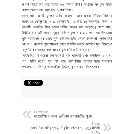
বাগান করতে তার খরচ হয়েছে ৫৫ হাজার টাকা। বাগানের সব ফুল বিক্রি
করতে পারলে তার আয় হবে ৩ লক্ষ টাকা।
দেশে সারা বছরই ফুলের চাহিদা রয়েছে। তবে বছরের বিভিন্ন দিবসের
মধ্যে ১৪ ফেব্রুয়ারি ও ২১ ফেব্রুয়ারি, ২৬ মার্চ, ১৬ ডিসেম্বর, বাংলা ও
ইংরেজি নববর্ষকে ঘিরে ফুলের চাহিদা অনেক গুণ বেড়েছে। জানা যায়,
দীর্ঘদিন ধরে এই গ্রামে প্রচুর পরিমাণ ফুল চাষ হয়ে আসলেও উপজেলা
কৃষি অফিসের পক্ষ থেকে ফুল চাষিদের প্রতি কোনো নির্দেশনা প্রদান করা
হয় না। সরকারি পৃষ্ঠপোষকতা পেলে বাণিজ্যিকভাবে উত্পাদিত ফুল বিদেশেও
রপ্তানি করা সম্ভব বলে অনেক ফুল চাষি জানিয়েছেন।
সাতকানিয়া উপজেলা উপ-সহকারী কৃষি কর্মকর্তা মোঃ মহিউদ্দিন ও এস.
এম. জহির বলেন, ফুল চাষ করে চরখাগরিয়ার কৃষকরা প্রচুর সফলতা
পেয়েছেন। ওই গ্রামে জনপ্রিয় উঠেছে ফুল চাষ। -ইত্তেফাক
Previous:
মালয়েশিয়ায় সড়ক দুর্ঘটনায় বাংলাদেশির মৃত্যু
Next:
সাংবাদিক সাইফুল্লাহ চৌধুরীর পিতার ৭ম মৃত্যুবার্ষিকী
পালিত