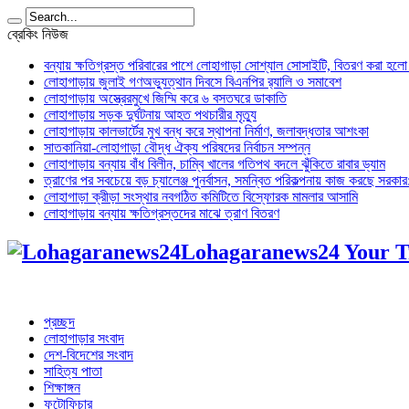
ব্রেকিং নিউজ
বন্যায় ক্ষতিগ্রস্ত পরিবারের পাশে লোহাগাড়া সোশ্যাল সোসাইটি, বিতরণ করা হল
লোহাগাড়ায় জুলাই গণঅভ্যুত্থান দিবসে বিএনপির র‌্যালি ও সমাবেশ
লোহাগাড়ায় অস্ত্রেরমুখে জিম্মি করে ৬ বসতঘরে ডাকাতি
লোহাগাড়ায় সড়ক দুর্ঘটনায় আহত পথচারীর মৃত্যু
লোহাগাড়ায় কালভার্টের মুখ বন্ধ করে স্থাপনা নির্মাণ, জলাবদ্ধতার আশংকা
সাতকানিয়া-লোহাগাড়া বৌদ্ধ ঐক্য পরিষদের নির্বাচন সম্পন্ন
লোহাগাড়ায় বন্যায় বাঁধ বিলীন, চাম্বি খালের গতিপথ বদলে ঝুঁকিতে রাবার ড্যাম
ত্রাণের পর সবচেয়ে বড় চ্যালেঞ্জ পুনর্বাসন, সমন্বিত পরিকল্পনায় কাজ করছে সরকার: অ
লোহাগাড়া ক্রীড়া সংস্থার নবগঠিত কমিটিতে বিস্ফোরক মামলার আসামি
লোহাগাড়ায় বন্যায় ক্ষতিগ্রস্তদের মাঝে ত্রাণ বিতরণ
Lohagaranews24 Your T
প্রচ্ছদ
লোহাগাড়ার সংবাদ
দেশ-বিদেশের সংবাদ
সাহিত্য পাতা
শিক্ষাঙ্গন
ফটোফিচার