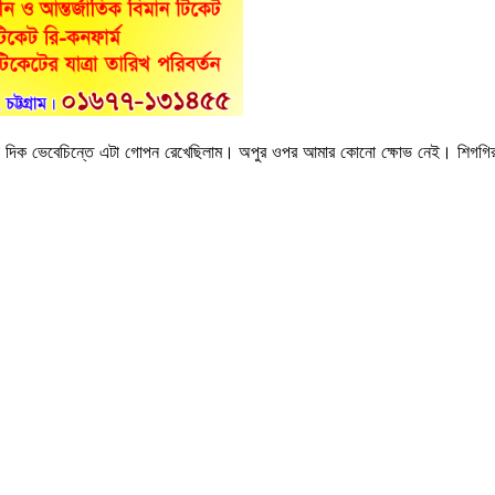
না দিক ভেবেচিন্তে এটা গোপন রেখেছিলাম। অপুর ওপর আমার কোনো ক্ষোভ নেই। শিগগি