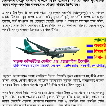
প্রেসক্লাব নেতৃবৃন্দ সৌজন্য সাক্ষাতে মিলিত হয়েছেন। গত ১৫ আগষ্ট বৃহস্পতিবার
সন্ধ্যায় আধুনগরস্থ নিজ বাসভবনে এ সৌজন্য সাক্ষাতে মিলিত হন।
এ সময় উপস্থিত ছিলেন লোহাগাড়া প্রেসক্লাব সভাপতি (ভারপ্রাপ্ত) এম. আবদুল
জব্বার ফিরোজ, যুগ্ম সম্পাদক এম. সাইফুল্লাহ চৌধুরী, সাংগঠনিক সম্পাদক সাইফুল
ইসলাম, অর্থ সম্পাদক এম. হোছাইন মেহেদী, প্রচার ও প্রকাশনা সম্পাদক তাজ উদ্দিন,
সাংস্কৃতিক সম্পাদক দেলোয়ার হোসেন রশিদি, দপ্তর সম্পাদক আতাউর রহমান মাসুদ,
কার্যকরী সদস্য শাহজাদা মিনহাজ ও সেলিম উদ্দিন।
এছাড়াও অন্যান্যদের মধ্যে উপস্থিত ছিলেন শিল্পপতি নুরুল ইসলামের সহধর্মীনি সৈয়দা
সুফিয়া খাতুন, নোমান গ্রুপের ডাইরেক্টর আবদুল্লাহ মুহাম্মদ তালহা, আবদুল্লাহ মুহাম্মদ
সাদ হোছাইনসহ নোমান গ্রুপের প্রজেক্ট ইঞ্জিনিয়ার নাছির উদ্দিন প্রমুখ।
অপরদিকে, মানবাধিকার, সংগঠনের মোঃ হারুন, আমান উল্লাহ, আনোয়ার হোসেন, বঙ্গবন্ধু
স্মৃতি পরিষদের লোহাগাড়া সেক্রেটারী যুবনেতা ইউসুফ কবির রুবেল, আমিন, ফারুক সহ
আমার জেজেডি ফ্রেন্ডস ফোরামের সদস্যসহ প্রায় ২ শতাধিক যুবক শতাধিক মোটর
সাইকেল শোভাযাত্রা সহকারে যোগদান করেন। -খবর প্রেস বিজ্ঞপ্তির