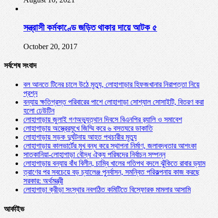
সন্ত্রাসী কর্মকাণ্ডে জড়িত থাকার দায়ে আটক ৫
October 20, 2017
সর্বশেষ সংবাদ
বল আনতে টিনের চালে উঠে মৃত্যু, লোহাগাড়ার হিফজখানার নিরাপত্তা নিয়ে
প্রশ্ন
বন্যায় ক্ষতিগ্রস্ত পরিবারের পাশে লোহাগাড়া সোশ্যাল সোসাইটি, বিতরণ করা
হলো ঢেউটিন
লোহাগাড়ায় জুলাই গণঅভ্যুত্থান দিবসে বিএনপির র‌্যালি ও সমাবেশ
লোহাগাড়ায় অস্ত্রেরমুখে জিম্মি করে ৬ বসতঘরে ডাকাতি
লোহাগাড়ায় সড়ক দুর্ঘটনায় আহত পথচারীর মৃত্যু
লোহাগাড়ায় কালভার্টের মুখ বন্ধ করে স্থাপনা নির্মাণ, জলাবদ্ধতার আশংকা
সাতকানিয়া-লোহাগাড়া বৌদ্ধ ঐক্য পরিষদের নির্বাচন সম্পন্ন
লোহাগাড়ায় বন্যায় বাঁধ বিলীন, চাম্বি খালের গতিপথ বদলে ঝুঁকিতে রাবার ড্যাম
ত্রাণের পর সবচেয়ে বড় চ্যালেঞ্জ পুনর্বাসন, সমন্বিত পরিকল্পনায় কাজ করছে
সরকার: অর্থমন্ত্রী
লোহাগাড়া ক্রীড়া সংস্থার নবগঠিত কমিটিতে বিস্ফোরক মামলার আসামি
আর্কাইভ