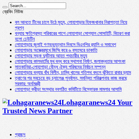
ব্রেকিং নিউজ
বল আনতে টিনের চালে উঠে মৃত্যু, লোহাগাড়ার হিফজখানার নিরাপত্তা নিয়ে
প্রশ্ন
বন্যায় ক্ষতিগ্রস্ত পরিবারের পাশে লোহাগাড়া সোশ্যাল সোসাইটি, বিতরণ করা
হলো ঢেউটিন
লোহাগাড়ায় জুলাই গণঅভ্যুত্থান দিবসে বিএনপির র‌্যালি ও সমাবেশ
লোহাগাড়ায় অস্ত্রেরমুখে জিম্মি করে ৬ বসতঘরে ডাকাতি
লোহাগাড়ায় সড়ক দুর্ঘটনায় আহত পথচারীর মৃত্যু
লোহাগাড়ায় কালভার্টের মুখ বন্ধ করে স্থাপনা নির্মাণ, জলাবদ্ধতার আশংকা
সাতকানিয়া-লোহাগাড়া বৌদ্ধ ঐক্য পরিষদের নির্বাচন সম্পন্ন
লোহাগাড়ায় বন্যায় বাঁধ বিলীন, চাম্বি খালের গতিপথ বদলে ঝুঁকিতে রাবার ড্যাম
ত্রাণের পর সবচেয়ে বড় চ্যালেঞ্জ পুনর্বাসন, সমন্বিত পরিকল্পনায় কাজ করছে
সরকার: অর্থমন্ত্রী
লোহাগাড়া ক্রীড়া সংস্থার নবগঠিত কমিটিতে বিস্ফোরক মামলার আসামি
Lohagaranews24 Your
Trusted News Partner
প্রচ্ছদ