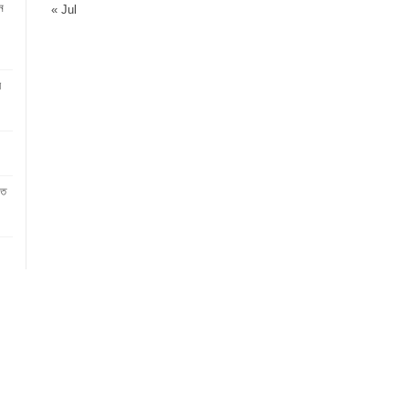
ন
« Jul
র
িত