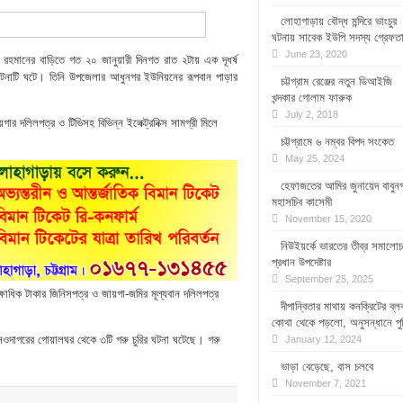
লোহাগাড়ায় বৌদ্ধ মন্দিরে ভাংচুর
ঘটনায় সাবেক ইউপি সদস্য গ্রেফত
June 23, 2020
রহমানের বাড়িতে গত ২০ জানুয়ারী দিনগত রাত ২টায় এক দূধর্ষ
টনাটি ঘটে। তিনি উপজেলার আধুনগর ইউনিয়নের রূপবান পাড়ার
চট্টগ্রাম রেঞ্জের নতুন ডিআইজি
খন্দকার গোলাম ফারুক
July 2, 2018
র দলিলপত্র ও টিভিসহ বিভিন্ন ইলেক্ট্রনিক্স সামগ্রী মিলে
চট্টগ্রামে ৬ নম্বর বিপদ সংকেত
May 25, 2024
হেফাজতের আমির জুনায়েদ বাবুনগ
মহাসচিব কাসেমী
November 15, 2020
নিউইয়র্কে ভারতের তীব্র সমালোচ
প্রধান উপদেষ্টার
September 25, 2025
ক্ষাধিক টাকার জিনিসপত্র ও জায়গা-জমির মূল্যবান দলিলপত্র
দীপান্বিতার মাথায় কনক্রিটের ব্ল
কোথা থেকে পড়লো, অনুসন্ধানে পু
 সওদাগরের গোয়ালঘর থেকে ৩টি গরু চুরির ঘটনা ঘটেছে। গরু
January 12, 2024
ভাড়া বেড়েছে, বাস চলবে
November 7, 2021