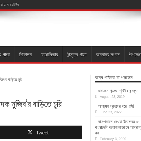
 করা হলো ঢেউটিন
য পাতা
শিক্ষাঙ্গন
ফটোফিচার
উন্মুক্ত পাতা
অন্যান্য সংবাদ
উপদেষ্ট
অন্য পাঠকরা যা পড়ছেন
ব’র বাড়িতে চুরি
দাবানলে পুড়ছে ‘পৃথিবীর ফুসফুস’
August 23, 2019
ক মুজিব’র বাড়িতে চুরি
আশ্রয়ণ প্রকল্পের ঘরে এসি!
June 23, 2022
হাসপাতালে নেওয়া চীনফেরত ৮
বাংলাদেশি করোনাভাইরাসে আক্রান
Tweet
নন
February 3, 2020