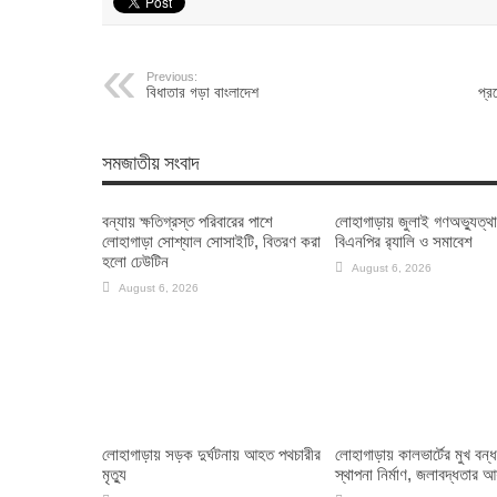
Previous:
বিধাতার গড়া বাংলাদেশ
প্র
সমজাতীয় সংবাদ
বন্যায় ক্ষতিগ্রস্ত পরিবারের পাশে
লোহাগাড়ায় জুলাই গণঅভ্যুত্থ
লোহাগাড়া সোশ্যাল সোসাইটি, বিতরণ করা
বিএনপির র‌্যালি ও সমাবেশ
হলো ঢেউটিন
August 6, 2026
August 6, 2026
লোহাগাড়ায় সড়ক দুর্ঘটনায় আহত পথচারীর
লোহাগাড়ায় কালভার্টের মুখ বন্
মৃত্যু
স্থাপনা নির্মাণ, জলাবদ্ধতার 