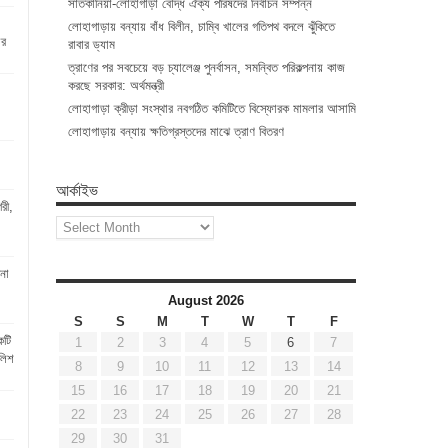
সাতকানিয়া-লোহাগাড়া বৌদ্ধ ঐক্য পরিষদের নির্বাচন সম্পন্ন
লোহাগাড়ায় বন্যায় বাঁধ বিলীন, চাম্বি খালের গতিপথ বদলে ঝুঁকিতে
ার
রাবার ড্যাম
ত্রাণের পর সবচেয়ে বড় চ্যালেঞ্জ পুনর্বাসন, সমন্বিত পরিকল্পনায় কাজ
করছে সরকার: অর্থমন্ত্রী
লোহাগাড়া ক্রীড়া সংস্থার নবগঠিত কমিটিতে বিস্ফোরক মামলার আসামি
লোহাগাড়ায় বন্যায় ক্ষতিগ্রস্তদের মাঝে ত্রাণ বিতরণ
আর্কাইভ
রী,
আর্কাইভ
না
August 2026
S
S
M
T
W
T
F
কটি
1
2
3
4
5
6
7
লিশ
8
9
10
11
12
13
14
15
16
17
18
19
20
21
22
23
24
25
26
27
28
29
30
31