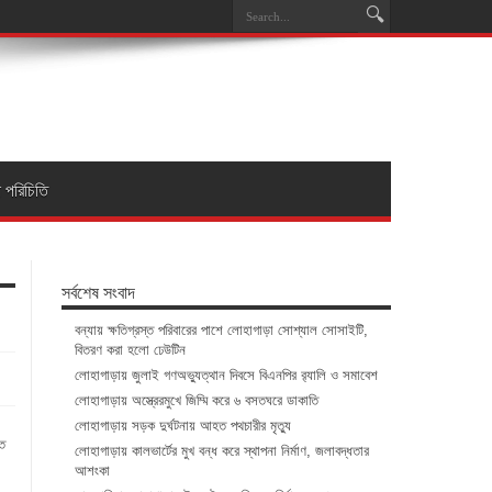
া পরিচিতি
সর্বশেষ সংবাদ
বন্যায় ক্ষতিগ্রস্ত পরিবারের পাশে লোহাগাড়া সোশ্যাল সোসাইটি,
বিতরণ করা হলো ঢেউটিন
লোহাগাড়ায় জুলাই গণঅভ্যুত্থান দিবসে বিএনপির র‌্যালি ও সমাবেশ
লোহাগাড়ায় অস্ত্রেরমুখে জিম্মি করে ৬ বসতঘরে ডাকাতি
লোহাগাড়ায় সড়ক দুর্ঘটনায় আহত পথচারীর মৃত্যু
্ত
লোহাগাড়ায় কালভার্টের মুখ বন্ধ করে স্থাপনা নির্মাণ, জলাবদ্ধতার
আশংকা