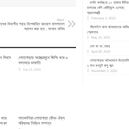
চলতি অর্থবছরে ১০ হাজার মিলিয়
ডলারের বেশি রেমিট্যান্স এসেছে:
প্রধানমন্ত্রী
February 1, 2023
Next:
ত্যেক বিভাগীয় শহরে বিশেষায়িত হৃদরোগ হাসপাতাল
পাঁচলাইশ থানা জামায়াতের আমি
স্থাপন করা হবে : সংসদে নাসিম
গ্রেফতার
May 15, 2021
দেশ মা অামার
April 28, 2018
ান দিবসে
লোহাগাড়ায় অস্ত্রেরমুখে জিম্মি করে ৬
লোহাগাড়ায় অবৈধভাবে উত্তোল
বসতঘরে ডাকাতি
২ লাখ ঘনফুট বালু জব্দ
July 23, 2026
November 2, 2022
ধ করে
সাতকানিয়া-লোহাগাড়া বৌদ্ধ ঐক্য
আশংকা
পরিষদের নির্বাচন সম্পন্ন