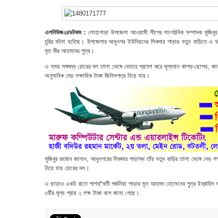
এলনিউজ২৪ডটকম :
লোহাগাড়া উপজেলা আওয়ামী লীগের সাংগঠনিক সম্পাদক মুজিবুর 
চুরির ঘটনা ঘটেছে। উপজেলার আধুনগর ইউনিয়নের সিকদার পাড়ার নতুন বাড়িতে এ ঘ
মৃত মীর আহমদের পুত্র।
এ সময় সঙ্গবদ্ধ চোরের দল তালা ভেঙ্গে ভেতরে প্রবেশ করে মূল্যবান কাপড়-ছোপড়, জায়গা
অনুমানিক দেড় লক্ষাধিক টাকা জিনিসপত্র নিয়ে যায়।
মুজিবুর রহমান জানান, আধুনগরের সিকদার পাড়াস্থ তাঁর নতুন বাড়ির তালা ভেঙ্গে দেড় ল
নিয়ে যায় চোরের দল।
এ ছাড়াও একই রাতে পাশর্^বর্তী গর্জনিয়া পাড়ার মৃত আহমদ হোসেনের পুত্র ইব্রাহিম
৩টির মূল্য প্রায় ২ লক্ষ টাকা বলে জানা গেছে।