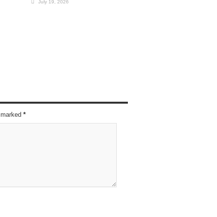
July 19, 2026
re marked
*