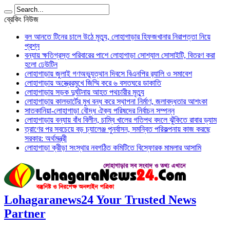
ব্রেকিং নিউজ
বল আনতে টিনের চালে উঠে মৃত্যু, লোহাগাড়ার হিফজখানার নিরাপত্তা নিয়ে
প্রশ্ন
বন্যায় ক্ষতিগ্রস্ত পরিবারের পাশে লোহাগাড়া সোশ্যাল সোসাইটি, বিতরণ করা
হলো ঢেউটিন
লোহাগাড়ায় জুলাই গণঅভ্যুত্থান দিবসে বিএনপির র‌্যালি ও সমাবেশ
লোহাগাড়ায় অস্ত্রেরমুখে জিম্মি করে ৬ বসতঘরে ডাকাতি
লোহাগাড়ায় সড়ক দুর্ঘটনায় আহত পথচারীর মৃত্যু
লোহাগাড়ায় কালভার্টের মুখ বন্ধ করে স্থাপনা নির্মাণ, জলাবদ্ধতার আশংকা
সাতকানিয়া-লোহাগাড়া বৌদ্ধ ঐক্য পরিষদের নির্বাচন সম্পন্ন
লোহাগাড়ায় বন্যায় বাঁধ বিলীন, চাম্বি খালের গতিপথ বদলে ঝুঁকিতে রাবার ড্যাম
ত্রাণের পর সবচেয়ে বড় চ্যালেঞ্জ পুনর্বাসন, সমন্বিত পরিকল্পনায় কাজ করছে
সরকার: অর্থমন্ত্রী
লোহাগাড়া ক্রীড়া সংস্থার নবগঠিত কমিটিতে বিস্ফোরক মামলার আসামি
Lohagaranews24 Your Trusted News
Partner