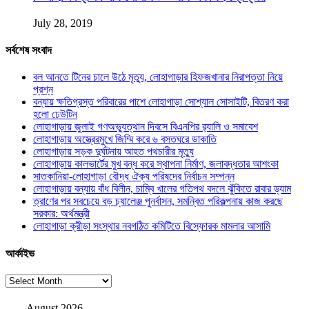
July 28, 2019
সর্বশেষ সংবাদ
বল আনতে টিনের চালে উঠে মৃত্যু, লোহাগাড়ার হিফজখানার নিরাপত্তা নিয়ে
প্রশ্ন
বন্যায় ক্ষতিগ্রস্ত পরিবারের পাশে লোহাগাড়া সোশ্যাল সোসাইটি, বিতরণ করা
হলো ঢেউটিন
লোহাগাড়ায় জুলাই গণঅভ্যুত্থান দিবসে বিএনপির র‌্যালি ও সমাবেশ
লোহাগাড়ায় অস্ত্রেরমুখে জিম্মি করে ৬ বসতঘরে ডাকাতি
লোহাগাড়ায় সড়ক দুর্ঘটনায় আহত পথচারীর মৃত্যু
লোহাগাড়ায় কালভার্টের মুখ বন্ধ করে স্থাপনা নির্মাণ, জলাবদ্ধতার আশংকা
সাতকানিয়া-লোহাগাড়া বৌদ্ধ ঐক্য পরিষদের নির্বাচন সম্পন্ন
লোহাগাড়ায় বন্যায় বাঁধ বিলীন, চাম্বি খালের গতিপথ বদলে ঝুঁকিতে রাবার ড্যাম
ত্রাণের পর সবচেয়ে বড় চ্যালেঞ্জ পুনর্বাসন, সমন্বিত পরিকল্পনায় কাজ করছে
সরকার: অর্থমন্ত্রী
লোহাগাড়া ক্রীড়া সংস্থার নবগঠিত কমিটিতে বিস্ফোরক মামলার আসামি
আর্কাইভ
আর্কাইভ
August 2026