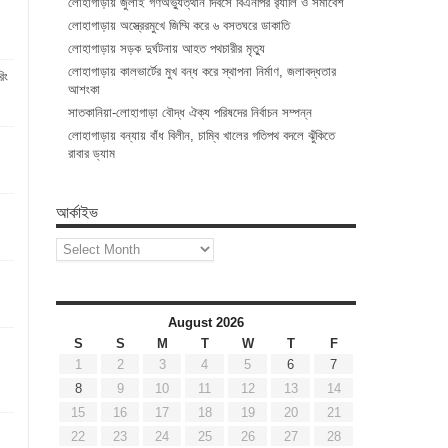
লোহাগাড়ায় জুলাই গণঅভ্যুত্থান দিবসে বিএনপির র‌্যালি ও সমাবেশ
লোহাগাড়ায় অস্ত্রেরমুখে জিম্মি করে ৬ বসতঘরে ডাকাতি
লোহাগাড়ায় সড়ক দুর্ঘটনায় আহত পথচারীর মৃত্যু
লোহাগাড়ায় কালভার্টের মুখ বন্ধ করে স্থাপনা নির্মাণ, জলাবদ্ধতার
িং
আশংকা
সাতকানিয়া-লোহাগাড়া বৌদ্ধ ঐক্য পরিষদের নির্বাচন সম্পন্ন
লোহাগাড়ায় বন্যায় বাঁধ বিলীন, চাম্বি খালের গতিপথ বদলে ঝুঁকিতে
রাবার ড্যাম
আর্কাইভ
আর্কাইভ
August 2026
S
S
M
T
W
T
F
1
2
3
4
5
6
7
8
9
10
11
12
13
14
15
16
17
18
19
20
21
22
23
24
25
26
27
28