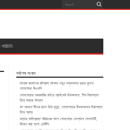
া পরিচিতি
সর্বশেষ সংবাদ
তারেক রহমানের চট্টগ্রাম আগমন নতুন সম্ভাবনার দুয়ার খুলবে:
লোহাগাড়া বিএনপি
লোহাগাড়ায় নজরদারির বাইরে প্রাইভেট হিফজখানা, শিশু নিরাপত্তা
নিয়ে বাড়ছে উদ্বেগ
বল আনতে টিনের চালে উঠে মৃত্যু, লোহাগাড়ার হিফজখানার নিরাপত্তা
নিয়ে প্রশ্ন
বন্যায় ক্ষতিগ্রস্ত পরিবারের পাশে লোহাগাড়া সোশ্যাল সোসাইটি,
বিতরণ করা হলো ঢেউটিন