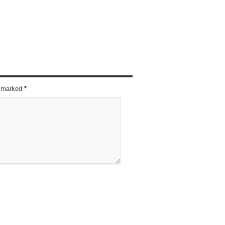
re marked
*