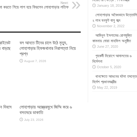
Next:
January 18, 2019
বসা করতে গিয়ে লাশ হয়ে ফিরলেন লোহাগাড়ার লতিফ
লোহাগাড়ায় অবৈধভাবে উত্তোল
২ লাখ ঘনফুট বালু জব্দ
November 2, 2022
আমিনুল ইসলামের রোগমুক্তি
কামনায় দোয়া মাহফিল অনুষ্ঠিত
্রাইভেট
বল আনতে টিনের চালে উঠে মৃত্যু,
June 27, 2020
ে বাড়ছে
লোহাগাড়ার হিফজখানার নিরাপত্তা নিয়ে
প্রশ্ন
গৃহকর্মী নিয়োগে আদালতের ৬
নির্দেশনা
August 7, 2026
October 5, 2020
ধানক্ষেতে আগুনের ঘটনা তদন্তে
নির্দেশ প্রধানমন্ত্রীর
May 22, 2019
ান দিবসে
লোহাগাড়ায় অস্ত্রেরমুখে জিম্মি করে ৬
বসতঘরে ডাকাতি
July 23, 2026