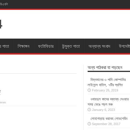
 বিএনপি
য পাতা
শিক্ষাঙ্গন
ফটোফিচার
উন্মুক্ত পাতা
অন্যান্য সংবাদ
উপদেষ্ট
অন্য পাঠকরা যা পড়ছেন
নিম্নমানের ৩ পানি কোম্পানির
লাইসেন্স বাতিল, ৭টির স্থগিত
দ
February 26, 2019
ওবায়দুল কাদের বক্তব্য দেওয়ার
iews
সময় ভেঙে পড়ল মঞ্চ
January 6, 2023
লোহাগাড়ায় ভয়াবহ লোডশেডিং
September 28, 2017