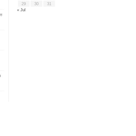
29
30
31
« Jul
িত
র