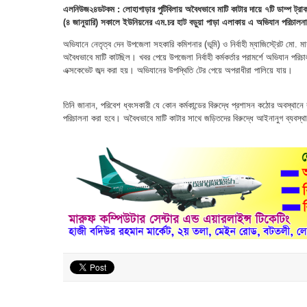
এলনিউজ২৪ডটকম : লোহাগাড়ার পুটিবিলায় অবৈধভাবে মাটি কাটার দায়ে ৭টি ডাম্প ট্রাক
(৪ জানুয়ারি) সকালে ইউনিয়নের এম.চর হাট বড়ুয়া পাড়া এলাকায় এ অভিযান পরিচালন
অভিযানে নেতৃত্ব দেন উপজেলা সহকারি কমিশনার (ভূমি) ও নির্বাহী ম্যাজিস্ট্রেট মো
অবৈধভাবে মাটি কাটছিল। খবর পেয়ে উপজেলা নির্বাহী কর্মকর্তার পরামর্শে অভিযান পর
এক্সকেভেট জব্দ করা হয়। অভিযানের উপস্থিতি টের পেয়ে অপরাধীরা পালিয়ে যায়।
তিনি জানান, পরিবেশ ধ্বংসকারী যে কোন কর্মকান্ডের বিরুদ্ধে প্রশাসন কঠোর অবস্থানে
পরিচালনা করা হবে। অবৈধভাবে মাটি কাটার সাথে জড়িতদের বিরুদ্ধে আইনানুগ ব্যবস্থ