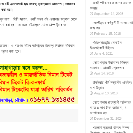
একই পরিবারের ৩ জনের মরদেহ
 ও ১টি এক্সকেভেট জব্দ করেছে ভ্রাম্যমাণ আদালত। মঙ্গলবার
উদ্ধার
া করা হয়।
September 14, 2025
. মাসুদ রানা। তিনি জানান, একটি মহল ওই এলাকার ডলুখাল থেকে
সেপ্টেম্বরে কর্ণফুলী টানেলের বোর
িচালনা করা হয়। এ সময় ঘটনাস্থল থেকে ডাম্প ট্রাক ও
কাজ শুরু
February 15, 2018
পরিকল্পনামন্ত্রীর মোবাইল
 রয়েছে। এ ধরণের অবৈধ কর্মকান্ডের বিরুদ্ধে নিয়মিত অভিযান
ছিনতাইকারী চিহ্নিত
া গ্রহণ করা হবে।
June 4, 2021
লোহাগাড়ায় ইয়াবাসহ বিভিন্ন
মামলার ৪ আসামী গ্রেফতার
April 14, 2018
রাঙ্গুনিয়ায় শীর্ষ সন্ত্রাসীর গুলিবিদ্ধ
লাশ উদ্ধার
August 13, 2018
লোহাগাড়ায় রাতব্যাপী অভিযানে
সাড়ে ৪ লাখ টাকা জরিমানা, ৪
ডাম্পট্রাক জব্দ
December 31, 2024
শতভাগ স্বচ্ছতা থাকবে শিক্ষক
নিয়োগের ক্ষেত্রে : শিক্ষামন্ত্রী