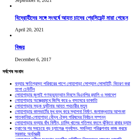
September 8, 2021
বিদ্রোহীদের সঙ্গে সংঘর্ষে আহত চাদের প্রেসিডেন্ট মারা গেছেন
April 20, 2021
বিজয়
December 6, 2017
সর্বশেষ সংবাদ
বন্যায় ক্ষতিগ্রস্ত পরিবারের পাশে লোহাগাড়া সোশ্যাল সোসাইটি, বিতরণ করা
হলো ঢেউটিন
লোহাগাড়ায় জুলাই গণঅভ্যুত্থান দিবসে বিএনপির র‌্যালি ও সমাবেশ
লোহাগাড়ায় অস্ত্রেরমুখে জিম্মি করে ৬ বসতঘরে ডাকাতি
লোহাগাড়ায় সড়ক দুর্ঘটনায় আহত পথচারীর মৃত্যু
লোহাগাড়ায় কালভার্টের মুখ বন্ধ করে স্থাপনা নির্মাণ, জলাবদ্ধতার আশংকা
সাতকানিয়া-লোহাগাড়া বৌদ্ধ ঐক্য পরিষদের নির্বাচন সম্পন্ন
লোহাগাড়ায় বন্যায় বাঁধ বিলীন, চাম্বি খালের গতিপথ বদলে ঝুঁকিতে রাবার ড্যাম
ত্রাণের পর সবচেয়ে বড় চ্যালেঞ্জ পুনর্বাসন, সমন্বিত পরিকল্পনায় কাজ করছে
সরকার: অর্থমন্ত্রী