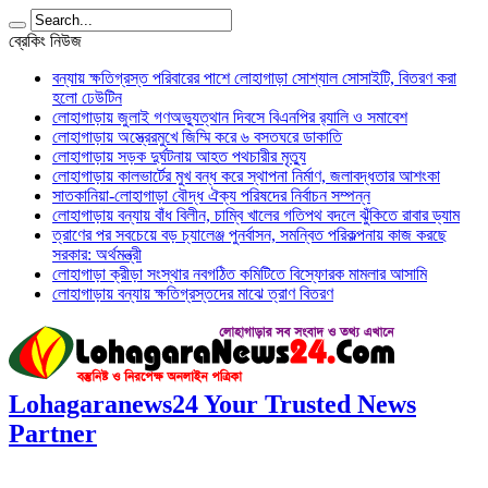
ব্রেকিং নিউজ
বন্যায় ক্ষতিগ্রস্ত পরিবারের পাশে লোহাগাড়া সোশ্যাল সোসাইটি, বিতরণ করা
হলো ঢেউটিন
লোহাগাড়ায় জুলাই গণঅভ্যুত্থান দিবসে বিএনপির র‌্যালি ও সমাবেশ
লোহাগাড়ায় অস্ত্রেরমুখে জিম্মি করে ৬ বসতঘরে ডাকাতি
লোহাগাড়ায় সড়ক দুর্ঘটনায় আহত পথচারীর মৃত্যু
লোহাগাড়ায় কালভার্টের মুখ বন্ধ করে স্থাপনা নির্মাণ, জলাবদ্ধতার আশংকা
সাতকানিয়া-লোহাগাড়া বৌদ্ধ ঐক্য পরিষদের নির্বাচন সম্পন্ন
লোহাগাড়ায় বন্যায় বাঁধ বিলীন, চাম্বি খালের গতিপথ বদলে ঝুঁকিতে রাবার ড্যাম
ত্রাণের পর সবচেয়ে বড় চ্যালেঞ্জ পুনর্বাসন, সমন্বিত পরিকল্পনায় কাজ করছে
সরকার: অর্থমন্ত্রী
লোহাগাড়া ক্রীড়া সংস্থার নবগঠিত কমিটিতে বিস্ফোরক মামলার আসামি
লোহাগাড়ায় বন্যায় ক্ষতিগ্রস্তদের মাঝে ত্রাণ বিতরণ
Lohagaranews24 Your Trusted News
Partner