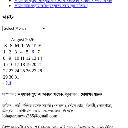
লোহাগাড়া ক্রীড়া সংস্থার নবগঠিত কমিটিতে বিস্ফোরক মামলার আসামি
লোহাগাড়ায় বন্যায় ক্ষতিগ্রস্তদের মাঝে ত্রাণ বিতরণ
আর্কাইভ
আর্কাইভ
August 2026
S
S
M
T
W
T
F
1
2
3
4
5
6
7
8
9
10
11
12
13
14
15
16
17
18
19
20
21
22
23
24
25
26
27
28
29
30
31
« Jul
সম্পাদক :
অধ্যাপক মুহাম্মদ আবদুল খালেক
, প্রকাশক :
মোহাম্মদ মারুফ
অফিস : হাজী বদিউর রহমান মার্কেট (১ম তলা), মেইন রোড, বটতলী, লোহাগাড়া,
চট্টগ্রাম। যোগাযোগ : ০১৬৭৭-১৩১৪৫৫, ইমেইল :
lohagaranews365@gmail.com
(গণপ্রজাতন্ত্রী বাংলাদেশ সরকারের তথ্য অধিদপ্তরে নিবন্ধনের জন্য আবেদিত)