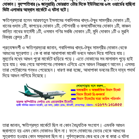
দোকান। বৃহস্পতিবার (৬ জানুয়ারি) ভোররাত ৩টার দিকে ইউনিয়নের ৬নং ওয়ার্ডের হাছিনা
ভিটা এলাকার আব্বাস মার্কেটে এ ঘটনা ঘটে।
ক্ষতিগ্রস্তরা হলেন আরফাতুল ইসলামের গবাদিপশুর খাদ্য-ঔষুধ সামগ্রীর দোকান ১টি,
ধানের গুদাম ১টি, কাপড়ের দোকান ১টি, স্টেশনারী ও কসমেটিকসের দোকান ১টি, কাঞ্চন
কান্তি নাথের ফার্মেসী ১টি, ওসমান গণির সবজি দোকান ১টি, মুদি দোকান ১টি ও মুরগি
বিক্রয় কেন্দ্র ১টি।
প্রত্যক্ষদর্শী ও ক্ষতিগ্রস্তরা জানান, গবাদিপশুর খাদ্য-ঔষুধ সামগ্রীর দোকান থেকে
আগুনের সূত্রপাত। কে বা কারা আধাপাকা মার্কেট ভবনে আগুন দিয়ে পালিয়ে যায়।
মুহুর্তের মধ্যে আগুন পুরো মার্কেটে ছড়িয়ে পড়ে। এতে দোকানের সব মালামাল পুড়ে ছাই
হয়ে যায়। খবর পেয়ে আশপাশের লোকজন এগিয়ে এসে আগুন নিয়ন্ত্রণে আনেন। এসময়
তারা পেট্রোলের গন্ধও পেয়েছেন। ধারণা করা হচ্ছে, আধাপাকা ভবনের টিনে দাহ্য পদার্থ
দিয়ে আগুন লাগিয়ে দিয়েছে।
তারা জানান, ক্ষতিগ্রস্ত মার্কেটে ছিল না কোন বৈদ্যুতিক সংযোগ। এমনকি আগুন
জ্বালাতে হয় এমন কোন দোকানও ছিল না। ফলে দোকানের ভেতর থেকে আগুনের
সূত্রপাত হওয়ার কোন সম্ভাবনা ছিল না। পূর্বশত্রুতার জের ধরে কে বা কারা এ ঘটনা