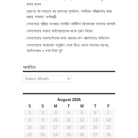
রাবার ড্যাম
ত্রাণের পর সবচেয়ে বড় চ্যালেঞ্জ পুনর্বাসন, সমন্বিত পরিকল্পনায় কাজ
করছে সরকার: অর্থমন্ত্রী
লোহাগাড়া ক্রীড়া সংস্থার নবগঠিত কমিটিতে বিস্ফোরক মামলার আসামি
লোহাগাড়ায় বন্যায় ক্ষতিগ্রস্তদের মাঝে ত্রাণ বিতরণ
লোহাগাড়ায় বন্যাদুর্গতদের জন্য বরাদ্দের চাল আত্মসাতের অভিযোগ
লোহাগাড়ায় পানছল্লা অনুষ্ঠান শেষে ফিরে দেখেন বসতঘর তছনছ,
স্বর্ণালংকার ও নগদ টাকা লুট
আর্কাইভ
আর্কাইভ
August 2026
S
S
M
T
W
T
F
1
2
3
4
5
6
7
8
9
10
11
12
13
14
15
16
17
18
19
20
21
22
23
24
25
26
27
28