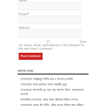
Name
*
Email
*
Website
Save
my name, email, and website in this browser for
the next time I comment.
সর্বশেষ সংবাদ
লোহাগাড়ায় অস্ত্রেরমুখে জিম্মি করে ৬ বসতঘরে ডাকাতি
লোহাগাড়ায় সড়ক দুর্ঘটনায় আহত পথচারীর মৃত্যু
লোহাগাড়ায় কালভার্টের মুখ বন্ধ করে স্থাপনা নির্মাণ, জলাবদ্ধতার
আশংকা
সাতকানিয়া-লোহাগাড়া বৌদ্ধ ঐক্য পরিষদের নির্বাচন সম্পন্ন
লোহাগাড়ায় বন্যায় বাঁধ বিলীন, চাম্বি খালের গতিপথ বদলে ঝুঁকিতে