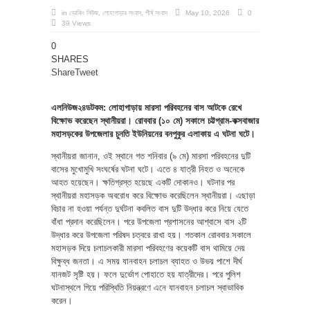
in
ব্রেকিং নিউজ
,
লোহাগাড়ার সংবাদ
,
শীর্ষ সংবাদ
May 10, 2026
0
39 Views
0
SHARES
Share
Tweet
এলনিউজ২৪ডটকম: লোহাগাড়ায় মারসা পরিবহনের বাস আটকে রেখে
বিক্ষোভ করেছেন স্থানীয়রা। রোববার (১০ মে) সকালে চট্টগ্রাম-কক্সবাজার
মহাসড়কের উপজেলার চুনতি ইউনিয়নের বনপুকুর এলাকায় এ ঘটনা ঘটে।
স্থানীয়রা জানান, ওই স্থানে গত শনিবার (৯ মে) মারসা পরিবহনের দুটি
বাসের মুখোমুখি সংঘর্ষের ঘটনা ঘটে। এতে ৪ যাত্রী নিহত ও অনেকে
আহত হয়েছেন। ক্ষতিগ্রস্ত হয়েছে একটি দোকানও। ঘটনার পর
স্থানীয়রা মহাসড়ক অবরোধ করে বিক্ষোভ করেছিলেন স্থানীয়রা। এছাড়া
বিচার না হওয়া পর্যন্ত দুর্ঘটনা কবলিত বাস দুটি উদ্ধার করে নিয়ে যেতে
বাঁধা প্রদান করেছিলেন। পরে উপজেলা প্রশাসনের আশ্বাসে বাস ২টি
উদ্ধার করে উপজেলা পরিষদ চত্বরে রাখা হয়। গতকাল রোববার সকালে
মহাসড়ক দিয়ে চলাচলকারী মারসা পরিবহণের কয়েকটি বাস থামিয়ে দেয়
বিক্ষুব্ধ জনতা। এ সময় যানবাহন চলাচল ব্যাহত ও উভয় পাশে দীর্ঘ
যানজট সৃষ্টি হয়। ফলে দুর্ভোগ পোহাতে হয় যাত্রীদের। পরে পুলিশ
ঘটনাস্থলে গিয়ে পরিস্থিতি নিয়ন্ত্রণে এনে যানবাহন চলাচল স্বাভাবিক
করেন।