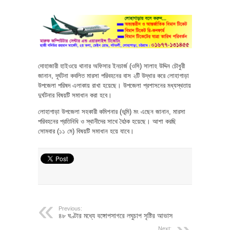
দোহাজারী হাইওয়ে থানার অফিসার ইনচার্জ (ওসি) সালাহ উদ্দিন চৌধুরী
জানান, দূর্ঘটনা কবলিত মারসা পরিবহনের বাস ২টি উদ্ধার করে লোহাগাড়া
উপজেলা পরিষদ এলাকায় রাখা হয়েছে। উপজেলা প্রশাসনের মধ্যস্থতায়
দুর্ঘটনার বিষয়টি সমাধান করা হবে।
লোহাগাড়া উপজেলা সহকারী কমিশনার (ভূমি) মং এছেন জানান, মারসা
পরিবহনের প্রতিনিধি ও স্থানীদের সাথে বৈঠক হয়েছে। আশা করছি
সোমবার (১১ মে) বিষয়টি সমাধান হয়ে যাবে।
Previous:
৪৮ ঘণ্টার মধ্যে বঙ্গোপসাগরে লঘুচাপ সৃষ্টির আভাস
Next: