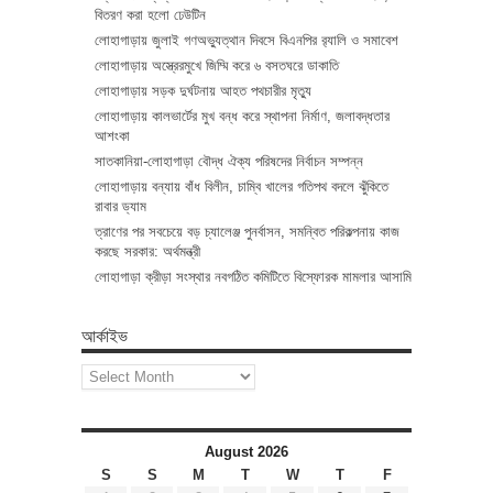
বিতরণ করা হলো ঢেউটিন
লোহাগাড়ায় জুলাই গণঅভ্যুত্থান দিবসে বিএনপির র‌্যালি ও সমাবেশ
লোহাগাড়ায় অস্ত্রেরমুখে জিম্মি করে ৬ বসতঘরে ডাকাতি
লোহাগাড়ায় সড়ক দুর্ঘটনায় আহত পথচারীর মৃত্যু
লোহাগাড়ায় কালভার্টের মুখ বন্ধ করে স্থাপনা নির্মাণ, জলাবদ্ধতার
আশংকা
সাতকানিয়া-লোহাগাড়া বৌদ্ধ ঐক্য পরিষদের নির্বাচন সম্পন্ন
লোহাগাড়ায় বন্যায় বাঁধ বিলীন, চাম্বি খালের গতিপথ বদলে ঝুঁকিতে
রাবার ড্যাম
ত্রাণের পর সবচেয়ে বড় চ্যালেঞ্জ পুনর্বাসন, সমন্বিত পরিকল্পনায় কাজ
করছে সরকার: অর্থমন্ত্রী
লোহাগাড়া ক্রীড়া সংস্থার নবগঠিত কমিটিতে বিস্ফোরক মামলার আসামি
আর্কাইভ
আর্কাইভ
August 2026
S
S
M
T
W
T
F