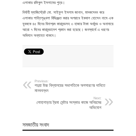
এলাকার রফিকুল ইসলামের পুত্র।
নির্বাহী ম্যাজিস্ট্রেট মো. সাইফুল ইসলাম জানান, মাদকসেবন করে
এলাকার শান্তিশৃঙ্খলা বিঘিœত করার অপরাধে ইকবাল হোসেন নামে এক
যুবককে ৪৫ দিনের বিনাশ্রম কারাদন্ডসহ ৩ হাজার টাকা অর্থদন্ড ও অনাদায়ে
আরো ৭ দিনের কারাদন্ডাদেশ প্রদান করা হয়েছে। জনস্বার্থে এ ধরণের
অভিযান অব্যাহত থাকবে।
Previous:
পদুয়া উচ্চ বিদ্যালয়ের সভাপতিকে অপসারণের দাবিতে
মানববন্ধন
Next:
লোহাগাড়ায় ট্রমা সেন্টার সংস্কার কাজে অনিয়মের
অভিযোগ
সমজাতীয় সংবাদ