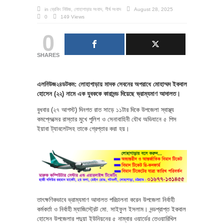
in
ব্রেকিং নিউজ
,
লোহাগাড়ার সংবাদ
,
শীর্ষ সংবাদ
August 28, 2025
0
149 Views
0
SHARES
এলনিউজ২৪ডটকম: লোহাগাড়ায় মাদক সেবনের অপরাধে মোহাম্মদ ইকবাল
হোসেন (২২) নামে এক যুবককে কারাদন্ড দিয়েছে ভ্রাম্যমাণ আদালত।
বুধবার (২৭ আগস্ট) দিনগত রাত সাড়ে ১১টার দিকে উপজেলা স্বাস্থ্য
কমপ্লেক্সের রাস্তার মুখে পুলিশ ও সেনাবাহিনী যৌথ অভিযানে ৫ পিস
ইয়াবা ট্যাবলেটসহ তাকে গ্রেপ্তার করা হয়।
তাৎক্ষণিকভাবে ভ্রাম্যমাণ আদালত পরিচালনা করেন উপজেলা নির্বাহী
কর্মকর্তা ও নির্বাহী ম্যাজিস্ট্রেট মো. সাইফুল ইসলাম। দন্ডপ্রাপ্ত ইকবাল
হোসেন উপজেলার পদুয়া ইউনিয়নের ৫ নাম্বার ওয়ার্ডের তেওয়ারিখিল