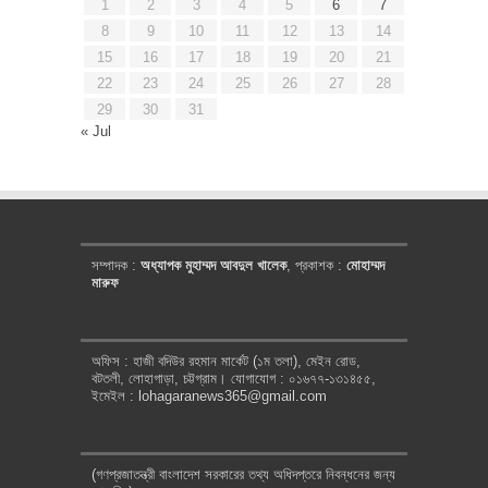
1
2
3
4
5
6
7
8
9
10
11
12
13
14
15
16
17
18
19
20
21
22
23
24
25
26
27
28
29
30
31
« Jul
সম্পাদক :
অধ্যাপক মুহাম্মদ আবদুল খালেক
, প্রকাশক :
মোহাম্মদ
মারুফ
অফিস : হাজী বদিউর রহমান মার্কেট (১ম তলা), মেইন রোড,
বটতলী, লোহাগাড়া, চট্টগ্রাম। যোগাযোগ : ০১৬৭৭-১৩১৪৫৫,
ইমেইল : lohagaranews365@gmail.com
(গণপ্রজাতন্ত্রী বাংলাদেশ সরকারের তথ্য অধিদপ্তরে নিবন্ধনের জন্য