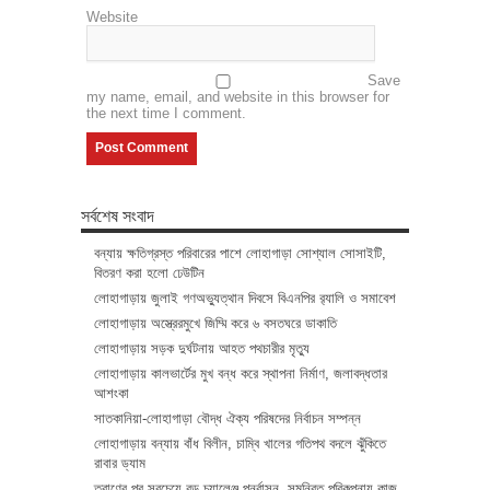
Website
Save
my name, email, and website in this browser for
the next time I comment.
সর্বশেষ সংবাদ
বন্যায় ক্ষতিগ্রস্ত পরিবারের পাশে লোহাগাড়া সোশ্যাল সোসাইটি,
বিতরণ করা হলো ঢেউটিন
লোহাগাড়ায় জুলাই গণঅভ্যুত্থান দিবসে বিএনপির র‌্যালি ও সমাবেশ
লোহাগাড়ায় অস্ত্রেরমুখে জিম্মি করে ৬ বসতঘরে ডাকাতি
লোহাগাড়ায় সড়ক দুর্ঘটনায় আহত পথচারীর মৃত্যু
লোহাগাড়ায় কালভার্টের মুখ বন্ধ করে স্থাপনা নির্মাণ, জলাবদ্ধতার
আশংকা
সাতকানিয়া-লোহাগাড়া বৌদ্ধ ঐক্য পরিষদের নির্বাচন সম্পন্ন
লোহাগাড়ায় বন্যায় বাঁধ বিলীন, চাম্বি খালের গতিপথ বদলে ঝুঁকিতে
রাবার ড্যাম
ত্রাণের পর সবচেয়ে বড় চ্যালেঞ্জ পুনর্বাসন, সমন্বিত পরিকল্পনায় কাজ