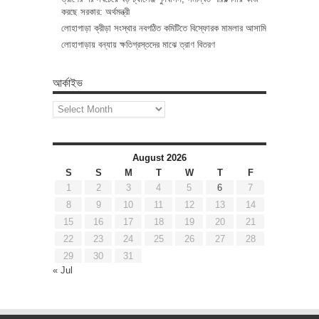
করছে সরকার: অর্থমন্ত্রী
লোহাগাড়া ক্রীড়া সংস্থার নবগঠিত কমিটিতে বিস্ফোরক মামলার আসামি
লোহাগাড়ায় বন্যায় ক্ষতিগ্রস্তদের মাঝে ত্রাণ বিতরণ
আর্কাইভ
আর্কাইভ
August 2026
S
S
M
T
W
T
F
1
2
3
4
5
6
7
8
9
10
11
12
13
14
15
16
17
18
19
20
21
22
23
24
25
26
27
28
29
30
31
« Jul