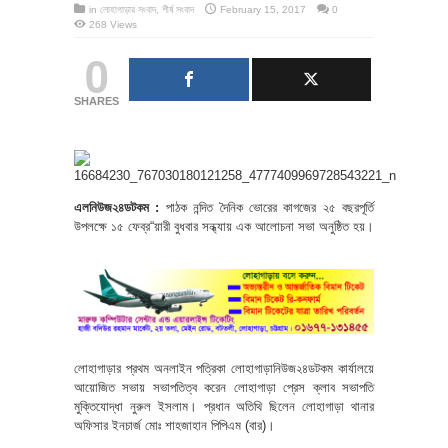
in
লোহাগাড়ার সংবাদ
,
শীর্ষ সংবাদ
February 15, 2017
0
268 Views
0
SHARES
এলনিউজ২৪ডটকম :
পাঠক নন্দিত দৈনিক ভোরের কাগজের ২৫ বছরপূর্তি
উপলক্ষে ১৫ ফেব্র“য়ারী বুধবার সন্ধ্যায় এক আলোচনা সভা অনুষ্ঠিত হয়।
লোহাগাড়ার প্রথম অনলাইন পত্রিকা লোহাগাড়ানিউজ২৪ডটকম কার্যালয়ে
আয়োজিত সভায় সভাপতিত্ব করেন লোহাগাড়া প্রেস ক্লাব সভাপতি
মুক্তিযোদ্ধা নুরুল ইসলাম। প্রধান অতিথি ছিলেন লোহাগাড়া থানার
অফিসার ইনচার্জ মোঃ শাহজাহান পিপিএম (বার)।