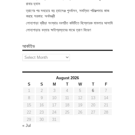
রাবার ড্যাম
ত্রাণের পর সবচেয়ে বড় চ্যালেঞ্জ পুনর্বাসন, সমন্বিত পরিকল্পনায় কাজ
করছে সরকার: অর্থমন্ত্রী
লোহাগাড়া ক্রীড়া সংস্থার নবগঠিত কমিটিতে বিস্ফোরক মামলার আসামি
লোহাগাড়ায় বন্যায় ক্ষতিগ্রস্তদের মাঝে ত্রাণ বিতরণ
আর্কাইভ
আর্কাইভ
August 2026
S
S
M
T
W
T
F
1
2
3
4
5
6
7
8
9
10
11
12
13
14
15
16
17
18
19
20
21
22
23
24
25
26
27
28
29
30
31
« Jul