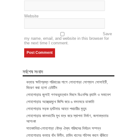
Website
Save
my name, email, and website in this browser for
the next time I comment.
সর্বশেষ সংবাদ
বন্যায় ক্ষতিগ্রস্ত পরিবারের পাশে লোহাগাড়া সোশ্যাল সোসাইটি,
বিতরণ করা হলো ঢেউটিন
লোহাগাড়ায় জুলাই গণঅভ্যুত্থান দিবসে বিএনপির র‌্যালি ও সমাবেশ
লোহাগাড়ায় অস্ত্রেরমুখে জিম্মি করে ৬ বসতঘরে ডাকাতি
লোহাগাড়ায় সড়ক দুর্ঘটনায় আহত পথচারীর মৃত্যু
লোহাগাড়ায় কালভার্টের মুখ বন্ধ করে স্থাপনা নির্মাণ, জলাবদ্ধতার
আশংকা
সাতকানিয়া-লোহাগাড়া বৌদ্ধ ঐক্য পরিষদের নির্বাচন সম্পন্ন
লোহাগাড়ায় বন্যায় বাঁধ বিলীন, চাম্বি খালের গতিপথ বদলে ঝুঁকিতে