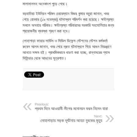
মালামালসহ অনেকাংশ পুড়ে গেছে।
বড়হাতিয়া ইউনিয়ন পরিষদ চেয়ারম্যান বিজয় কুমার বড়ুয়া জানান, খবর
পেয়ে রোববার (১৯ নভেম্বর) ঘটনাস্থল পরিদর্শন করা হয়েছে। ক্ষতিগ্রস্ত
সকলে অসহায় পরিবার। ক্ষতিগ্রস্ত পরিবারদের সরকারি সহযোগিতার জন্য
প্রয়োজনীয় ব্যবস্থা গ্রহণ করা হবে।
লোহাগাড়া ফায়ার সার্ভিস ও সিভিল ডিফেন্স স্টেশনের স্টেশন কর্মকর্তা
রুবেল আলম জানান, খবর পেয়ে দ্রুত ঘটনাস্থলে গিয়ে আগুন নিয়ন্ত্রণে
আনতে সক্ষম হই। প্রাথমিকভাবে ধারণা করা হচ্ছে, রান্নাঘরের গ্যাস
সিলিন্ডার থেকে আগুনের সূত্রপাত।
Previous:
প্রথম দিনে আওয়ামী লীগের মনোনয়ন ফরম নিলেন যারা
Next:
লোহাগাড়ায় সড়ক দূর্ঘটনায় আহত যুবকের মৃত্যু