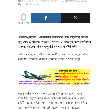
in
ব্রেকিং নিউজ
,
লোহাগাড়ার সংবাদ
,
শীর্ষ সংবাদ
November 19, 2023
0
51 Views
0
SHARES
এলনিউজ২৪ডটকম : লোহাগাড়ার বড়হাতিয়ায় গ্যাস সিলিন্ডারের আগুনে
পুড়ে গেছে ৬ পরিবারের বসতঘর। শনিবার (১৮ নভেম্বর) রাতে ইউনিয়নের
২ নম্বর ওয়ার্ডের পশ্চিম মালপুকুরিয়া এলাকায় এ ঘটনা ঘটে।
ক্ষতিগ্রস্তরা হলেন, ওই এলাকার আলী আহমদ, ফাতেমা খাতুন, ফরিদা
ইয়াছমিন, গোলশান আক্তার, মোহাম্মদ বেলাল ও যগুনা খাতুন।
প্রত্যক্ষদর্শীরা জানান, রান্নাঘরের গ্যাস সিলিন্ডার থেকে আগুনের
সূত্রপাত। মুহুর্তের মধ্যে আগুন আশপাশের মাটির দেওয়াল ও টিনের
ছাউনী বসতঘরে ছড়িয়ে পড়ে। খবর পেয়ে আশপাশের লোকজন এগিয়ে
এসে আগুন নিয়ন্ত্রণে আনার চেষ্টা করেন। ততক্ষণে বসতঘরের