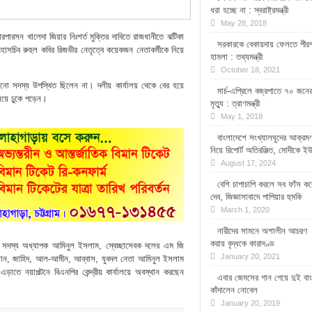
ধরা হচ্ছে না : স্বরাষ্ট্রমন্ত্রী
May 28, 2018
য়ারপারসন খালেদা জিয়ার নিঃশর্ত মুক্তির দাবিতে রাজধানীতে ঝটিকা
সরকারকে বেকায়দায় ফেলতে পীরগঞ
হাসচিব রুহুল কবির রিজভীর নেতৃত্বে কয়েকজন নেতাকর্মীকে নিয়ে
হামলা : তথ্যমন্ত্রী
October 18, 2021
ো সদস্য উপস্থিত ছিলেন না। দলীয় কার্যালয় থেকে বের হয়ে
মার্চ-এপ্রিলে বজ্রপাতে ৭০ জনে
যালয়ে ঢুকে পড়েন।
মৃত্যু : ত্রাণমন্ত্রী
May 1, 2018
বাংলাদেশে সংখ্যালঘুদের আক্রম
নিয়ে রিপোর্ট অতিরঞ্জিত, মোদীকে ই
August 17, 2024
বেশি চাপাচাপি করলে সব ফাঁস কর
দেব, জিজ্ঞাসাবাদে পাপিয়ার হুমকি
March 1, 2020
নারীদের সামনে অশালীন আচরণ
করায় বৃদ্ধকে কারাদণ্ড
ির সদস্য অধ্যাপক আমিনুল ইসলাম, স্বেচ্ছাসেবক দলের এম জি
January 20, 2021
িসান, জাহিদ, আল-আমীন, আব্বাস, যুবদল নেতা আমিনুল ইসলাম
ে নয়াপল্টনে বিএনপির কেন্দ্রীয় কার্যালয়ে অবস্থান করছেন
এবার জেমসের গান গেয়ে দুই বা
কাঁদালেন নোবেল
January 20, 2019