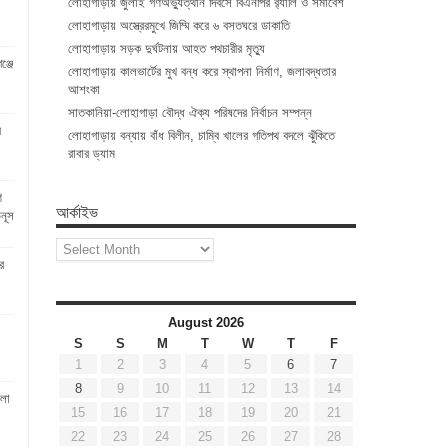
লোহাগাড়ায় জুলাই গণঅভ্যুত্থান দিবসে বিএনপির র‌্যালি ও সমাবেশ
লোহাগাড়ায় অস্ত্রেরমুখে জিম্মি করে ৬ বসতঘরে ডাকাতি
লোহাগাড়ায় সড়ক দুর্ঘটনায় আহত পথচারীর মৃত্যু
্জে
লোহাগাড়ায় কালভার্টের মুখ বন্ধ করে স্থাপনা নির্মাণ, জলাবদ্ধতার
আশংকা
সাতকানিয়া-লোহাগাড়া বৌদ্ধ ঐক্য পরিষদের নির্বাচন সম্পন্ন
র
লোহাগাড়ায় বন্যায় বাঁধ বিলীন, চাম্বি খালের গতিপথ বদলে ঝুঁকিতে
রাবার ড্যাম
ণ
আর্কাইভ
উনূস
আর্কাইভ
ে
August 2026
S
S
M
T
W
T
F
1
2
3
4
5
6
7
8
9
10
11
12
13
14
ংলা
15
16
17
18
19
20
21
22
23
24
25
26
27
28