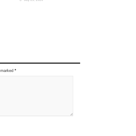
re marked
*