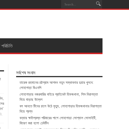
া পরিচিতি
সর্বশেষ সংবাদ
া
তারেক রহমানের চট্টগ্রাম আগমন নতুন সম্ভাবনার দুয়ার খুলবে:
লোহাগাড়া বিএনপি
লোহাগাড়ায় নজরদারির বাইরে প্রাইভেট হিফজখানা, শিশু নিরাপত্তা
িন,
নিয়ে বাড়ছে উদ্বেগ
ালের
বল আনতে টিনের চালে উঠে মৃত্যু, লোহাগাড়ার হিফজখানার নিরাপত্তা
ান’
নিয়ে প্রশ্ন
0,
বন্যায় ক্ষতিগ্রস্ত পরিবারের পাশে লোহাগাড়া সোশ্যাল সোসাইটি,
বিতরণ করা হলো ঢেউটিন
ে