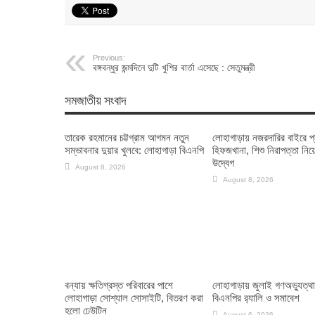
Previous:
বঙ্গবন্ধুর জন্মদিনে দুটি খুশির বার্তা এসেছে : সেতুমন্ত্রী
সমজাতীয় সংবাদ
তারেক রহমানের চট্টগ্রাম আগমন নতুন
লোহাগাড়ায় নজরদারির বাইরে প
সম্ভাবনার দুয়ার খুলবে: লোহাগাড়া বিএনপি
হিফজখানা, শিশু নিরাপত্তা নিয়
উদ্বেগ
August 8, 2026
August 8, 2026
বন্যায় ক্ষতিগ্রস্ত পরিবারের পাশে
লোহাগাড়ায় জুলাই গণঅভ্যুত্থ
লোহাগাড়া সোশ্যাল সোসাইটি, বিতরণ করা
বিএনপির র‌্যালি ও সমাবেশ
হলো ঢেউটিন
August 6, 2026