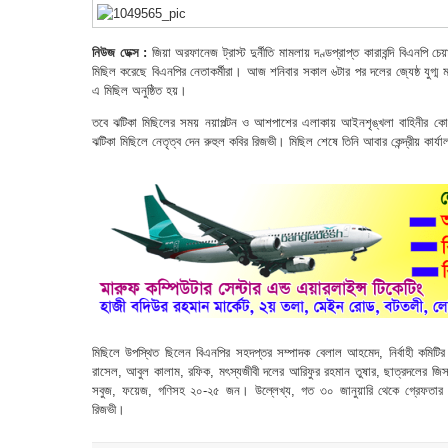
নিউজ ডেক্স :
জিয়া অরফানেজ ট্রাস্ট দুর্নীতি মামলায় দণ্ডপ্রাপ্ত কারাবন্দি বিএনপি চে
মিছিল করেছে বিএনপির নেতাকর্মীরা। আজ শনিবার সকাল ৬টার পর দলের জ্যেষ্ঠ যুগ্ম ম
এ মিছিল অনুষ্ঠিত হয়।
তবে ঝটিকা মিছিলের সময় নয়াপল্টন ও আশপাশের এলাকায় আইনশৃঙ্খলা বাহিনীর কোন
ঝটিকা মিছিলে নেতৃত্ব দেন রুহুল কবির রিজভী। মিছিল শেষে তিনি আবার কেন্দ্রীয় কার্
মিছিলে উপস্থিত ছিলেন বিএনপির সহদপ্তর সম্পাদক বেলাল আহমেদ, নির্বাহী কমিট
রাসেল, আবুল কালাম, রফিক, মৎস্যজীবী দলের আরিফুর রহমান তুষার, ছাত্রদলের জ
সবুজ, ফয়েজ, গণিসহ ২০-২৫ জন। উল্লেখ্য, গত ৩০ জানুয়ারি থেকে গ্রেফতার এড়াত
রিজভী।