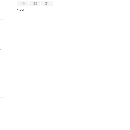
29
30
31
« Jul
 ৫