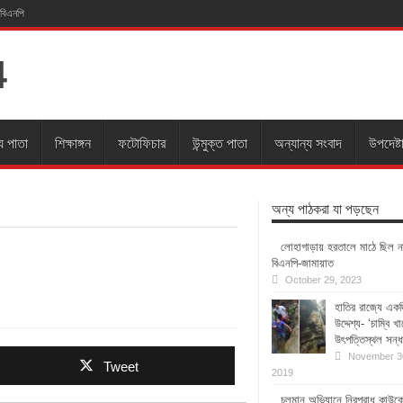
 বিএনপি
য পাতা
শিক্ষাঙ্গন
ফটোফিচার
উন্মুক্ত পাতা
অন্যান্য সংবাদ
উপদেষ্ট
অন্য পাঠকরা যা পড়ছেন
লোহাগাড়ায় হরতালে মাঠে ছিল ন
বিএনপি-জামায়াত
October 29, 2023
হাতির রাজ্যে একদ
উদ্দেশ্য- ‘চাম্বি খ
উৎপত্তিস্থল সন্ধ
November 3
Tweet
2019
চলমান অভিযানে নিরপরাধ কাউক