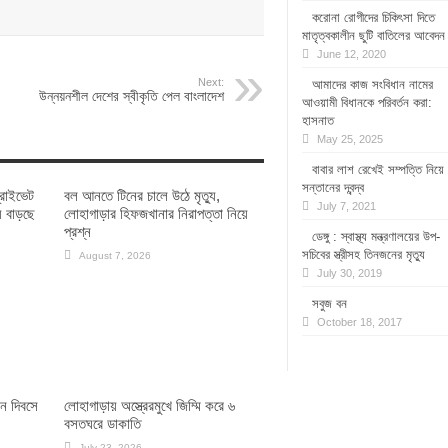
করোনা রোগীদের চিকিৎসা দিতে
মাতৃত্বকালীন ছুটি বাতিলের আবেদন
June 12, 2020
Next:
আমাদের কাজ সংবিধান নামের
উন্নয়নশীল দেশের স্বীকৃতি পেল বাংলাদেশ
আওয়ামী বিধানকে পরিবর্তন করা:
হাসনাত
May 25, 2025
বাবার লাশ রেখেই সম্পত্তি নিয়ে
সন্তানের দ্বন্দ্ব
্রাইভেট
বল আনতে টিনের চালে উঠে মৃত্যু,
July 7, 2021
ে বাড়ছে
লোহাগাড়ার হিফজখানার নিরাপত্তা নিয়ে
প্রশ্ন
ডেঙ্গু : স্বাস্থ্য মন্ত্রণালয়ের উপ-
সচিবের স্ত্রীসহ তিনজনের মৃত্যু
August 7, 2026
July 30, 2019
সবুজ বন
October 18, 2017
ান দিবসে
লোহাগাড়ায় অস্ত্রেরমুখে জিম্মি করে ৬
বসতঘরে ডাকাতি
July 23, 2026