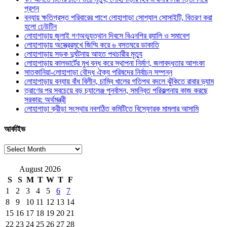
প্রশ্ন
বন্যায় ক্ষতিগ্রস্ত পরিবারের পাশে লোহাগাড়া সোশ্যাল সোসাইটি, বিতরণ করা
হলো ঢেউটিন
লোহাগাড়ায় জুলাই গণঅভ্যুত্থান দিবসে বিএনপির র‌্যালি ও সমাবেশ
লোহাগাড়ায় অস্ত্রেরমুখে জিম্মি করে ৬ বসতঘরে ডাকাতি
লোহাগাড়ায় সড়ক দুর্ঘটনায় আহত পথচারীর মৃত্যু
লোহাগাড়ায় কালভার্টের মুখ বন্ধ করে স্থাপনা নির্মাণ, জলাবদ্ধতার আশংকা
সাতকানিয়া-লোহাগাড়া বৌদ্ধ ঐক্য পরিষদের নির্বাচন সম্পন্ন
লোহাগাড়ায় বন্যায় বাঁধ বিলীন, চাম্বি খালের গতিপথ বদলে ঝুঁকিতে রাবার ড্যাম
ত্রাণের পর সবচেয়ে বড় চ্যালেঞ্জ পুনর্বাসন, সমন্বিত পরিকল্পনায় কাজ করছে
সরকার: অর্থমন্ত্রী
লোহাগাড়া ক্রীড়া সংস্থার নবগঠিত কমিটিতে বিস্ফোরক মামলার আসামি
আর্কাইভ
আর্কাইভ
August 2026
S
S
M
T
W
T
F
1
2
3
4
5
6
7
8
9
10
11
12
13
14
15
16
17
18
19
20
21
22
23
24
25
26
27
28