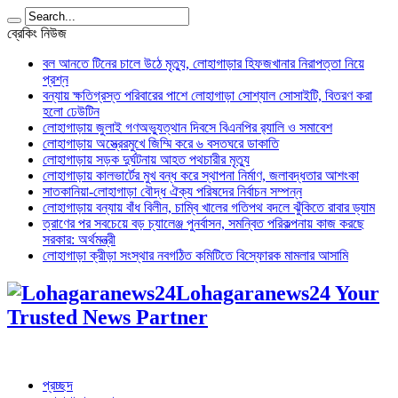
ব্রেকিং নিউজ
বল আনতে টিনের চালে উঠে মৃত্যু, লোহাগাড়ার হিফজখানার নিরাপত্তা নিয়ে
প্রশ্ন
বন্যায় ক্ষতিগ্রস্ত পরিবারের পাশে লোহাগাড়া সোশ্যাল সোসাইটি, বিতরণ করা
হলো ঢেউটিন
লোহাগাড়ায় জুলাই গণঅভ্যুত্থান দিবসে বিএনপির র‌্যালি ও সমাবেশ
লোহাগাড়ায় অস্ত্রেরমুখে জিম্মি করে ৬ বসতঘরে ডাকাতি
লোহাগাড়ায় সড়ক দুর্ঘটনায় আহত পথচারীর মৃত্যু
লোহাগাড়ায় কালভার্টের মুখ বন্ধ করে স্থাপনা নির্মাণ, জলাবদ্ধতার আশংকা
সাতকানিয়া-লোহাগাড়া বৌদ্ধ ঐক্য পরিষদের নির্বাচন সম্পন্ন
লোহাগাড়ায় বন্যায় বাঁধ বিলীন, চাম্বি খালের গতিপথ বদলে ঝুঁকিতে রাবার ড্যাম
ত্রাণের পর সবচেয়ে বড় চ্যালেঞ্জ পুনর্বাসন, সমন্বিত পরিকল্পনায় কাজ করছে
সরকার: অর্থমন্ত্রী
লোহাগাড়া ক্রীড়া সংস্থার নবগঠিত কমিটিতে বিস্ফোরক মামলার আসামি
Lohagaranews24 Your
Trusted News Partner
প্রচ্ছদ