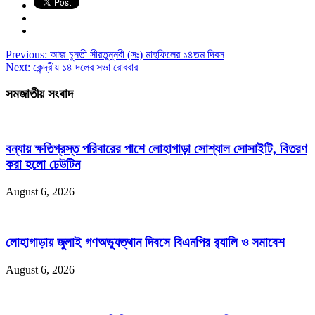
Previous:
আজ চুনতী সীরতুন্নবী (সঃ) মাহফিলের ১৪তম দিবস
Next:
কেন্দ্রীয় ১৪ দলের সভা রোববার
সমজাতীয় সংবাদ
বন্যায় ক্ষতিগ্রস্ত পরিবারের পাশে লোহাগাড়া সোশ্যাল সোসাইটি, বিতরণ
করা হলো ঢেউটিন
August 6, 2026
লোহাগাড়ায় জুলাই গণঅভ্যুত্থান দিবসে বিএনপির র‌্যালি ও সমাবেশ
August 6, 2026