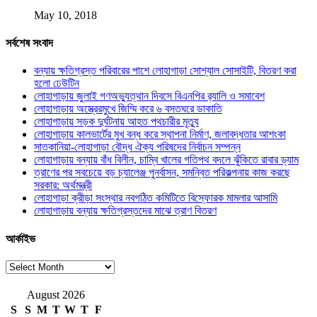
May 10, 2018
সর্বশেষ সংবাদ
বন্যায় ক্ষতিগ্রস্ত পরিবারের পাশে লোহাগাড়া সোশ্যাল সোসাইটি, বিতরণ করা
হলো ঢেউটিন
লোহাগাড়ায় জুলাই গণঅভ্যুত্থান দিবসে বিএনপির র‌্যালি ও সমাবেশ
লোহাগাড়ায় অস্ত্রেরমুখে জিম্মি করে ৬ বসতঘরে ডাকাতি
লোহাগাড়ায় সড়ক দুর্ঘটনায় আহত পথচারীর মৃত্যু
লোহাগাড়ায় কালভার্টের মুখ বন্ধ করে স্থাপনা নির্মাণ, জলাবদ্ধতার আশংকা
সাতকানিয়া-লোহাগাড়া বৌদ্ধ ঐক্য পরিষদের নির্বাচন সম্পন্ন
লোহাগাড়ায় বন্যায় বাঁধ বিলীন, চাম্বি খালের গতিপথ বদলে ঝুঁকিতে রাবার ড্যাম
ত্রাণের পর সবচেয়ে বড় চ্যালেঞ্জ পুনর্বাসন, সমন্বিত পরিকল্পনায় কাজ করছে
সরকার: অর্থমন্ত্রী
লোহাগাড়া ক্রীড়া সংস্থার নবগঠিত কমিটিতে বিস্ফোরক মামলার আসামি
লোহাগাড়ায় বন্যায় ক্ষতিগ্রস্তদের মাঝে ত্রাণ বিতরণ
আর্কাইভ
আর্কাইভ
August 2026
S
S
M
T
W
T
F