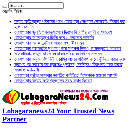
ব্রেকিং নিউজ
বন্যায় ক্ষতিগ্রস্ত পরিবারের পাশে লোহাগাড়া সোশ্যাল সোসাইটি, বিতরণ করা
হলো ঢেউটিন
লোহাগাড়ায় জুলাই গণঅভ্যুত্থান দিবসে বিএনপির র‌্যালি ও সমাবেশ
লোহাগাড়ায় অস্ত্রেরমুখে জিম্মি করে ৬ বসতঘরে ডাকাতি
লোহাগাড়ায় সড়ক দুর্ঘটনায় আহত পথচারীর মৃত্যু
লোহাগাড়ায় কালভার্টের মুখ বন্ধ করে স্থাপনা নির্মাণ, জলাবদ্ধতার আশংকা
সাতকানিয়া-লোহাগাড়া বৌদ্ধ ঐক্য পরিষদের নির্বাচন সম্পন্ন
লোহাগাড়ায় বন্যায় বাঁধ বিলীন, চাম্বি খালের গতিপথ বদলে ঝুঁকিতে রাবার ড্যাম
ত্রাণের পর সবচেয়ে বড় চ্যালেঞ্জ পুনর্বাসন, সমন্বিত পরিকল্পনায় কাজ করছে
সরকার: অর্থমন্ত্রী
লোহাগাড়া ক্রীড়া সংস্থার নবগঠিত কমিটিতে বিস্ফোরক মামলার আসামি
লোহাগাড়ায় বন্যায় ক্ষতিগ্রস্তদের মাঝে ত্রাণ বিতরণ
Lohagaranews24 Your Trusted News
Partner