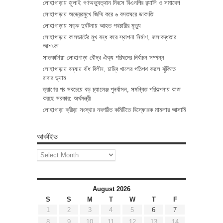
লোহাগাড়ায় জুলাই গণঅভ্যুত্থান দিবসে বিএনপির র‌্যালি ও সমাবেশ
লোহাগাড়ায় অস্ত্রেরমুখে জিম্মি করে ৬ বসতঘরে ডাকাতি
লোহাগাড়ায় সড়ক দুর্ঘটনায় আহত পথচারীর মৃত্যু
লোহাগাড়ায় কালভার্টের মুখ বন্ধ করে স্থাপনা নির্মাণ, জলাবদ্ধতার
আশংকা
সাতকানিয়া-লোহাগাড়া বৌদ্ধ ঐক্য পরিষদের নির্বাচন সম্পন্ন
লোহাগাড়ায় বন্যায় বাঁধ বিলীন, চাম্বি খালের গতিপথ বদলে ঝুঁকিতে
রাবার ড্যাম
ত্রাণের পর সবচেয়ে বড় চ্যালেঞ্জ পুনর্বাসন, সমন্বিত পরিকল্পনায় কাজ
করছে সরকার: অর্থমন্ত্রী
লোহাগাড়া ক্রীড়া সংস্থার নবগঠিত কমিটিতে বিস্ফোরক মামলার আসামি
আর্কাইভ
আর্কাইভ
August 2026
S
S
M
T
W
T
F
1
2
3
4
5
6
7
8
9
10
11
12
13
14