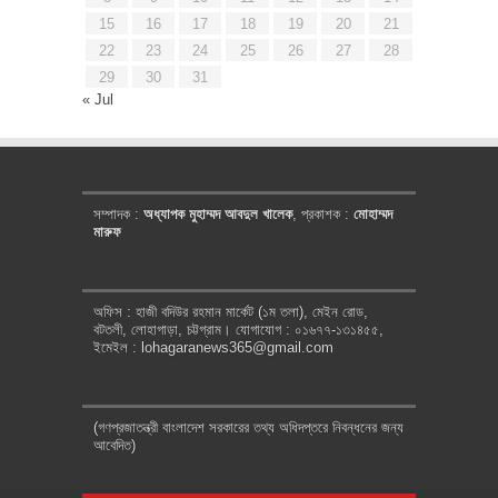
15
16
17
18
19
20
21
22
23
24
25
26
27
28
29
30
31
« Jul
সম্পাদক :
অধ্যাপক মুহাম্মদ আবদুল খালেক
, প্রকাশক :
মোহাম্মদ
মারুফ
অফিস : হাজী বদিউর রহমান মার্কেট (১ম তলা), মেইন রোড,
বটতলী, লোহাগাড়া, চট্টগ্রাম। যোগাযোগ : ০১৬৭৭-১৩১৪৫৫,
ইমেইল : lohagaranews365@gmail.com
(গণপ্রজাতন্ত্রী বাংলাদেশ সরকারের তথ্য অধিদপ্তরে নিবন্ধনের জন্য
আবেদিত)