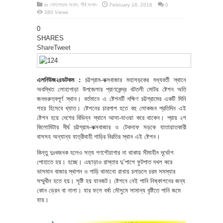
in
লোহাগাড়ার সংবাদ
,
শীর্ষ সংবাদ
February 18, 2018
0
380 Views
0
SHARES
Share
Tweet
এলনিউজ২৪ডটকম :
চট্টগ্রাম-কক্সবাজার মহাসড়কের মধ্যবর্তী স্থানে
অবস্থিত লোহাগাড়া উপজেলার প্রাণকেন্দ্র বটতলী মোটর ষ্টেশন অতি
জনগুরুত্বপূর্ণ স্থান। বর্তমানে এ ষ্টেশনটি দক্ষিণ চট্টগ্রামের একটি মিনি
শহর হিসেবে খ্যাত। ষ্টেশনের চারপাশ হতে বহু লোকজন প্রতিদিন এই
ষ্টেশন হয়ে দেশের বিভিন্ন স্থানে আসা-যাওয়া করে থাকেন। প্রায় ২শ
কিলোমিটার দীর্ঘ চট্টগ্রাম-কক্সবাজার ও টেকনাফ সড়কে যাতায়াতকারী
বাসসহ অন্যান্য যাত্রীবাহী গাড়ির বিরতির স্থান এই ষ্টেশন।
কিন্তু দুঃখজনক হলেও সত্য গণশৌচাগার না থাকায় সীমাহীন দূর্ভোগ
পোহাতে হয়। হচ্ছে। এছাড়াও রাস্তার দু’পাশে ফুটপাত দখল করে
ভাসমান বাজার স্থাপন ও গাড়ি থামানো রাখায় চলাচলে চরম সমস্যার
সম্মুখীন হতে হয়। সৃষ্টি হয় যানজট। ষ্টেশনে নেই পানি নিষ্কাশনের জন্য
কোন ড্রেন বা নালা। যার ফলে বর্ষা মৌসুমে সামান্য বৃষ্টিতে পানি জমে
যায়।