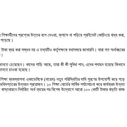
ে শিক্ষার্থীদের প্রশ্নের উত্তর বলে দেওয়া, ক্লাসে না পড়িয়ে প্রাইভেট কোচিংয়ে বাধ্য করা,
খে পড়েছে।
ময়ে টাকা ব্যয় করা সম্ভব নয় এ তথ্যটিও কর্তৃপক্ষকে যথাসময়ে জানায়নি। যারা গত অর্থবছরের
নি।
ল কাজ জানতে চেয়েছেন। কাদের গাড়ি আছে, তারা কী কী সুবিধা পান, এদের পদায়ন হয়েছে কিভাবে
ে জানতে চাওয়া হয়েছে।
ীয় শিক্ষা ব্যবস্থাপনা একাডেমিকে (নায়েম) নতুন পরিস্থিতির দাবি পূরণের উপযোগী করে গড়ে
ধিদপ্তরের উন্নয়ন প্রয়োজন। ১০ শিক্ষা বোর্ডের সার্বিক পর্যালোচনা করে কার্যক্রম উন্নত
বাস্তবায়নে নির্ধারিত অর্থ ব্যয়ের পর বিশেষ উদ্যোগে আরো ১০০ কোটি টাকার বাড়তি কাজ