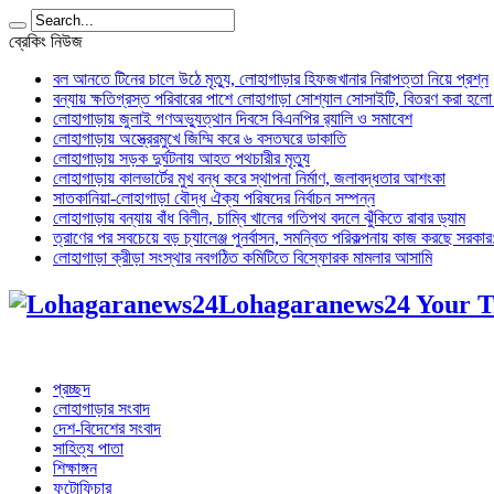
ব্রেকিং নিউজ
বল আনতে টিনের চালে উঠে মৃত্যু, লোহাগাড়ার হিফজখানার নিরাপত্তা নিয়ে প্রশ্ন
বন্যায় ক্ষতিগ্রস্ত পরিবারের পাশে লোহাগাড়া সোশ্যাল সোসাইটি, বিতরণ করা হল
লোহাগাড়ায় জুলাই গণঅভ্যুত্থান দিবসে বিএনপির র‌্যালি ও সমাবেশ
লোহাগাড়ায় অস্ত্রেরমুখে জিম্মি করে ৬ বসতঘরে ডাকাতি
লোহাগাড়ায় সড়ক দুর্ঘটনায় আহত পথচারীর মৃত্যু
লোহাগাড়ায় কালভার্টের মুখ বন্ধ করে স্থাপনা নির্মাণ, জলাবদ্ধতার আশংকা
সাতকানিয়া-লোহাগাড়া বৌদ্ধ ঐক্য পরিষদের নির্বাচন সম্পন্ন
লোহাগাড়ায় বন্যায় বাঁধ বিলীন, চাম্বি খালের গতিপথ বদলে ঝুঁকিতে রাবার ড্যাম
ত্রাণের পর সবচেয়ে বড় চ্যালেঞ্জ পুনর্বাসন, সমন্বিত পরিকল্পনায় কাজ করছে সরকার: অ
লোহাগাড়া ক্রীড়া সংস্থার নবগঠিত কমিটিতে বিস্ফোরক মামলার আসামি
Lohagaranews24 Your T
প্রচ্ছদ
লোহাগাড়ার সংবাদ
দেশ-বিদেশের সংবাদ
সাহিত্য পাতা
শিক্ষাঙ্গন
ফটোফিচার