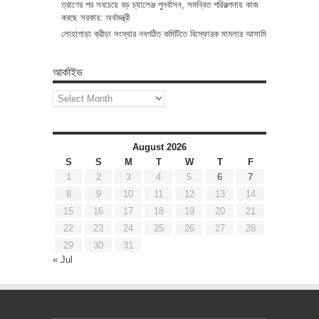
ত্রাণের পর সবচেয়ে বড় চ্যালেঞ্জ পুনর্বাসন, সমন্বিত পরিকল্পনায় কাজ
করছে সরকার: অর্থমন্ত্রী
লোহাগাড়া ক্রীড়া সংস্থার নবগঠিত কমিটিতে বিস্ফোরক মামলার আসামি
আর্কাইভ
আর্কাইভ
August 2026
S
S
M
T
W
T
F
1
2
3
4
5
6
7
8
9
10
11
12
13
14
15
16
17
18
19
20
21
22
23
24
25
26
27
28
29
30
31
« Jul