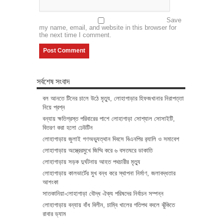
Save
my name, email, and website in this browser for
the next time I comment.
সর্বশেষ সংবাদ
বল আনতে টিনের চালে উঠে মৃত্যু, লোহাগাড়ার হিফজখানার নিরাপত্তা
নিয়ে প্রশ্ন
বন্যায় ক্ষতিগ্রস্ত পরিবারের পাশে লোহাগাড়া সোশ্যাল সোসাইটি,
বিতরণ করা হলো ঢেউটিন
লোহাগাড়ায় জুলাই গণঅভ্যুত্থান দিবসে বিএনপির র‌্যালি ও সমাবেশ
লোহাগাড়ায় অস্ত্রেরমুখে জিম্মি করে ৬ বসতঘরে ডাকাতি
লোহাগাড়ায় সড়ক দুর্ঘটনায় আহত পথচারীর মৃত্যু
লোহাগাড়ায় কালভার্টের মুখ বন্ধ করে স্থাপনা নির্মাণ, জলাবদ্ধতার
আশংকা
সাতকানিয়া-লোহাগাড়া বৌদ্ধ ঐক্য পরিষদের নির্বাচন সম্পন্ন
লোহাগাড়ায় বন্যায় বাঁধ বিলীন, চাম্বি খালের গতিপথ বদলে ঝুঁকিতে
রাবার ড্যাম