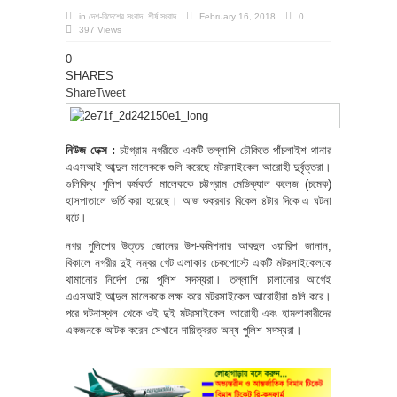
in
দেশ-বিদেশের সংবাদ
,
শীর্ষ সংবাদ
February 16, 2018
0
397 Views
0
SHARES
Share
Tweet
নিউজ ডেক্স :
চট্টগ্রাম নগরীতে একটি তল্লাশি চৌকিতে পাঁচলাইশ থানার
এএসআই আব্দুল মালেককে গুলি করেছে মটরসাইকেল আরোহী দুর্বৃত্তরা।
গুলিবিদ্ধ পুলিশ কর্মকর্তা মালেককে চট্টগ্রাম মেডিক্যাল কলেজ (চমেক)
হাসপাতালে ভর্তি করা হয়েছে। আজ শুক্রবার বিকেল ৪টার দিকে এ ঘটনা
ঘটে।
নগর পুলিশের উত্তর জোনের উপ-কমিশনার আবদুল ওয়ারিশ জানান,
বিকালে নগরীর দুই নম্বর গেট এলাকার চেকপোস্টে একটি মটরসাইকেলকে
থামানোর নির্দেশ দেয় পুলিশ সদস্যরা। তল্লাশি চালানোর আগেই
এএসআই আব্দুল মালেককে লক্ষ করে মটরসাইকেল আরোহীরা গুলি করে।
পরে ঘটনাস্থল থেকে ওই দুই মটরসাইকেল আরোহী এবং হামলাকারীদের
একজনকে আটক করেন সেখানে দায়িত্বরত অন্য পুলিশ সদস্যরা।