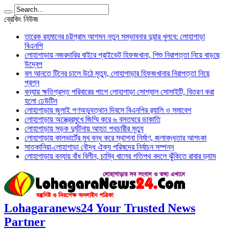
ব্রেকিং নিউজ
তারেক রহমানের চট্টগ্রাম আগমন নতুন সম্ভাবনার দুয়ার খুলবে: লোহাগাড়া
বিএনপি
লোহাগাড়ায় নজরদারির বাইরে প্রাইভেট হিফজখানা, শিশু নিরাপত্তা নিয়ে বাড়ছে
উদ্বেগ
বল আনতে টিনের চালে উঠে মৃত্যু, লোহাগাড়ার হিফজখানার নিরাপত্তা নিয়ে
প্রশ্ন
বন্যায় ক্ষতিগ্রস্ত পরিবারের পাশে লোহাগাড়া সোশ্যাল সোসাইটি, বিতরণ করা
হলো ঢেউটিন
লোহাগাড়ায় জুলাই গণঅভ্যুত্থান দিবসে বিএনপির র‌্যালি ও সমাবেশ
লোহাগাড়ায় অস্ত্রেরমুখে জিম্মি করে ৬ বসতঘরে ডাকাতি
লোহাগাড়ায় সড়ক দুর্ঘটনায় আহত পথচারীর মৃত্যু
লোহাগাড়ায় কালভার্টের মুখ বন্ধ করে স্থাপনা নির্মাণ, জলাবদ্ধতার আশংকা
সাতকানিয়া-লোহাগাড়া বৌদ্ধ ঐক্য পরিষদের নির্বাচন সম্পন্ন
লোহাগাড়ায় বন্যায় বাঁধ বিলীন, চাম্বি খালের গতিপথ বদলে ঝুঁকিতে রাবার ড্যাম
Lohagaranews24 Your Trusted News
Partner