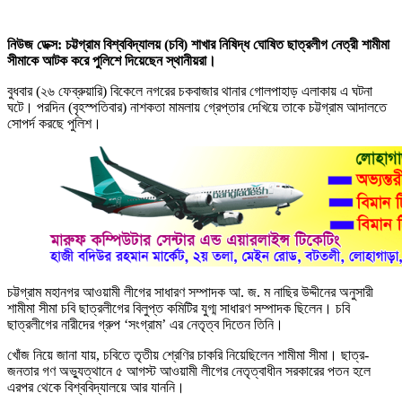
নিউজ ডেক্স: চট্টগ্রাম বিশ্ববিদ্যালয় (চবি) শাখার নিষিদ্ধ ঘোষিত ছাত্রলীগ নেত্রী শামীমা
সীমাকে আটক করে পুলিশে দিয়েছেন স্থানীয়রা।
বুধবার (২৬ ফেব্রুয়ারি) বিকেলে নগরের চকবাজার থানার গোলপাহাড় এলাকায় এ ঘটনা
ঘটে। পরদিন (বৃহস্পতিবার) নাশকতা মামলায় গ্রেপ্তার দেখিয়ে তাকে চট্টগ্রাম আদালতে
সোপর্দ করছে পুলিশ।
চট্টগ্রাম মহানগর আওয়ামী লীগের সাধারণ সম্পাদক আ. জ. ম নাছির উদ্দীনের অনুসারী
শামীমা সীমা চবি ছাত্রলীগের বিলুপ্ত কমিটির যুগ্ম সাধারণ সম্পাদক ছিলেন। চবি
ছাত্রলীগের নারীদের গ্রুপ ‘সংগ্রাম’ এর নেতৃত্ব দিতেন তিনি।
খোঁজ নিয়ে জানা যায়, চবিতে তৃতীয় শ্রেণির চাকরি নিয়েছিলেন শামীমা সীমা। ছাত্র-
জনতার গণ অভ্যুত্থানে ৫ আগস্ট আওয়ামী লীগের নেতৃত্বাধীন সরকারের পতন হলে
এরপর থেকে বিশ্ববিদ্যালয়ে আর যাননি।