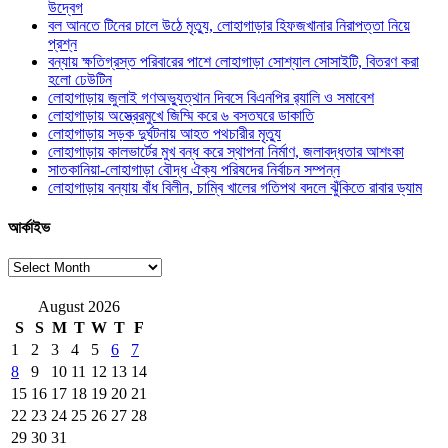
উদ্বেগ
বল আনতে টিনের চালে উঠে মৃত্যু, লোহাগাড়ার হিফজখানার নিরাপত্তা নিয়ে
প্রশ্ন
বন্যায় ক্ষতিগ্রস্ত পরিবারের পাশে লোহাগাড়া সোশ্যাল সোসাইটি, বিতরণ করা
হলো ঢেউটিন
লোহাগাড়ায় জুলাই গণঅভ্যুত্থান দিবসে বিএনপির র‌্যালি ও সমাবেশ
লোহাগাড়ায় অস্ত্রেরমুখে জিম্মি করে ৬ বসতঘরে ডাকাতি
লোহাগাড়ায় সড়ক দুর্ঘটনায় আহত পথচারীর মৃত্যু
লোহাগাড়ায় কালভার্টের মুখ বন্ধ করে স্থাপনা নির্মাণ, জলাবদ্ধতার আশংকা
সাতকানিয়া-লোহাগাড়া বৌদ্ধ ঐক্য পরিষদের নির্বাচন সম্পন্ন
লোহাগাড়ায় বন্যায় বাঁধ বিলীন, চাম্বি খালের গতিপথ বদলে ঝুঁকিতে রাবার ড্যাম
আর্কাইভ
আর্কাইভ
August 2026
S
S
M
T
W
T
F
1
2
3
4
5
6
7
8
9
10
11
12
13
14
15
16
17
18
19
20
21
22
23
24
25
26
27
28
29
30
31