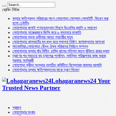
ব্রেকিং নিউজ
বন্যায় ক্ষতিগ্রস্ত পরিবারের পাশে লোহাগাড়া সোশ্যাল সোসাইটি, বিতরণ করা
হলো ঢেউটিন
লোহাগাড়ায় জুলাই গণঅভ্যুত্থান দিবসে বিএনপির র‌্যালি ও সমাবেশ
লোহাগাড়ায় অস্ত্রেরমুখে জিম্মি করে ৬ বসতঘরে ডাকাতি
লোহাগাড়ায় সড়ক দুর্ঘটনায় আহত পথচারীর মৃত্যু
লোহাগাড়ায় কালভার্টের মুখ বন্ধ করে স্থাপনা নির্মাণ, জলাবদ্ধতার আশংকা
সাতকানিয়া-লোহাগাড়া বৌদ্ধ ঐক্য পরিষদের নির্বাচন সম্পন্ন
লোহাগাড়ায় বন্যায় বাঁধ বিলীন, চাম্বি খালের গতিপথ বদলে ঝুঁকিতে রাবার ড্যাম
ত্রাণের পর সবচেয়ে বড় চ্যালেঞ্জ পুনর্বাসন, সমন্বিত পরিকল্পনায় কাজ করছে
সরকার: অর্থমন্ত্রী
লোহাগাড়া ক্রীড়া সংস্থার নবগঠিত কমিটিতে বিস্ফোরক মামলার আসামি
লোহাগাড়ায় বন্যায় ক্ষতিগ্রস্তদের মাঝে ত্রাণ বিতরণ
Lohagaranews24 Your
Trusted News Partner
প্রচ্ছদ
লোহাগাড়ার সংবাদ