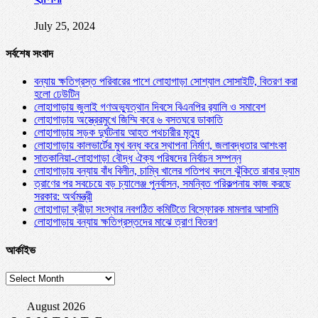
July 25, 2024
সর্বশেষ সংবাদ
বন্যায় ক্ষতিগ্রস্ত পরিবারের পাশে লোহাগাড়া সোশ্যাল সোসাইটি, বিতরণ করা
হলো ঢেউটিন
লোহাগাড়ায় জুলাই গণঅভ্যুত্থান দিবসে বিএনপির র‌্যালি ও সমাবেশ
লোহাগাড়ায় অস্ত্রেরমুখে জিম্মি করে ৬ বসতঘরে ডাকাতি
লোহাগাড়ায় সড়ক দুর্ঘটনায় আহত পথচারীর মৃত্যু
লোহাগাড়ায় কালভার্টের মুখ বন্ধ করে স্থাপনা নির্মাণ, জলাবদ্ধতার আশংকা
সাতকানিয়া-লোহাগাড়া বৌদ্ধ ঐক্য পরিষদের নির্বাচন সম্পন্ন
লোহাগাড়ায় বন্যায় বাঁধ বিলীন, চাম্বি খালের গতিপথ বদলে ঝুঁকিতে রাবার ড্যাম
ত্রাণের পর সবচেয়ে বড় চ্যালেঞ্জ পুনর্বাসন, সমন্বিত পরিকল্পনায় কাজ করছে
সরকার: অর্থমন্ত্রী
লোহাগাড়া ক্রীড়া সংস্থার নবগঠিত কমিটিতে বিস্ফোরক মামলার আসামি
লোহাগাড়ায় বন্যায় ক্ষতিগ্রস্তদের মাঝে ত্রাণ বিতরণ
আর্কাইভ
আর্কাইভ
August 2026