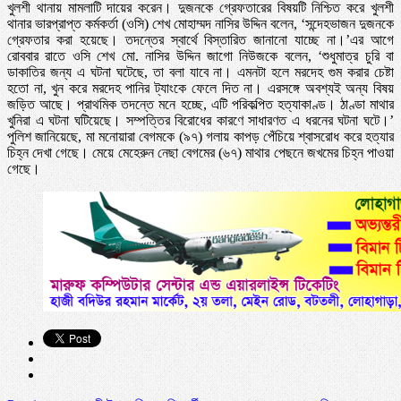
খুলশী থানায় মামলাটি দায়ের করেন। দুজনকে গ্রেফতারের বিষয়টি নিশ্চিত করে খুলশী
থানার ভারপ্রাপ্ত কর্মকর্তা (ওসি) শেখ মোহাম্মদ নাসির উদ্দিন বলেন, ‘সন্দেহভাজন দুজনকে
গ্রেফতার করা হয়েছে। তদন্তের স্বার্থে বিস্তারিত জানানো যাচ্ছে না।’এর আগে
রোববার রাতে ওসি শেখ মো. নাসির উদ্দিন জাগো নিউজকে বলেন, ‘শুধুমাত্র চুরি বা
ডাকাতির জন্য এ ঘটনা ঘটেছে, তা বলা যাবে না। এমনটা হলে মরদেহ গুম করার চেষ্টা
হতো না, খুন করে মরদেহ পানির ট্যাংকে ফেলে দিত না। এরসঙ্গে অবশ্যই অন্য বিষয়
জড়িত আছে। প্রাথমিক তদন্তে মনে হচ্ছে, এটি পরিকল্পিত হত্যাকাণ্ড। ঠাণ্ডা মাথার
খুনিরা এ ঘটনা ঘটিয়েছে। সম্পত্তির বিরোধের কারণে সাধারণত এ ধরনের ঘটনা ঘটে।’
পুলিশ জানিয়েছে, মা মনোয়ারা বেগমকে (৯৭) গলায় কাপড় পেঁচিয়ে শ্বাসরোধ করে হত্যার
চিহ্ন দেখা গেছে। মেয়ে মেহেরুন নেছা বেগমের (৬৭) মাথার পেছনে জখমের চিহ্ন পাওয়া
গেছে।