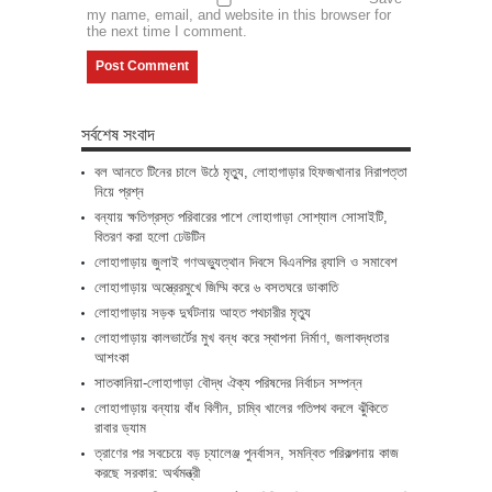
my name, email, and website in this browser for
the next time I comment.
সর্বশেষ সংবাদ
বল আনতে টিনের চালে উঠে মৃত্যু, লোহাগাড়ার হিফজখানার নিরাপত্তা
নিয়ে প্রশ্ন
বন্যায় ক্ষতিগ্রস্ত পরিবারের পাশে লোহাগাড়া সোশ্যাল সোসাইটি,
বিতরণ করা হলো ঢেউটিন
লোহাগাড়ায় জুলাই গণঅভ্যুত্থান দিবসে বিএনপির র‌্যালি ও সমাবেশ
লোহাগাড়ায় অস্ত্রেরমুখে জিম্মি করে ৬ বসতঘরে ডাকাতি
লোহাগাড়ায় সড়ক দুর্ঘটনায় আহত পথচারীর মৃত্যু
লোহাগাড়ায় কালভার্টের মুখ বন্ধ করে স্থাপনা নির্মাণ, জলাবদ্ধতার
আশংকা
সাতকানিয়া-লোহাগাড়া বৌদ্ধ ঐক্য পরিষদের নির্বাচন সম্পন্ন
লোহাগাড়ায় বন্যায় বাঁধ বিলীন, চাম্বি খালের গতিপথ বদলে ঝুঁকিতে
রাবার ড্যাম
ত্রাণের পর সবচেয়ে বড় চ্যালেঞ্জ পুনর্বাসন, সমন্বিত পরিকল্পনায় কাজ
করছে সরকার: অর্থমন্ত্রী