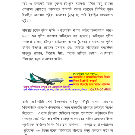
আর এ কারনেই আজ বুধবার চট্টগ্রাম মহানগর হাকিম আবু ছালেম
মোহাম্মদ নোমানের আদালতে মামলাটি দায়ের করেছেন নির্যাতিত যুবক
ইয়াছিন আওয়াজ ভূইয়া রওনকের (২৬) বড় ভাই ইয়াছিন সাখাওয়াত
ভূইয়া।
মামলায় চমেক পুলিশ ফাঁড়ি ও পাঁচলাইশ থানায় কর্মরত অজ্ঞাতনামা আরও
৮-১০ জন পুলিশ সদস্যকে অভিযুক্ত করা হয়েছে। অভিযুক্ত পুলিশ
সদস্যরা হলেন, চট্টগ্রাম মেডিকেল কলেজ (চমেক) হাসপাতালের পুলিশ
ফাঁড়ির ইনচার্জ জহিরুল ইসলাম এবং ফাঁড়িতে দায়িত্বরত কনস্টেবল
মাহবুবুর রহমান, ফিরোজ মিয়া, নায়েক হামিদুর রহমান, এএসআই
শীলাব্রত বড়ুয়া ও নায়েক আমির।
বাদির আইনজীবী শেখ ইফতেখার সাইমুল চৌধুরী বলেন, আদালত
পিবিআইকে পরিদর্শক পদমর্যাদার একজন কর্মকর্তার মাধ্যমে তদন্তের নির্দেশ
দিয়েছেন। এছাড়া চট্টগ্রাম মেডিকেল কলেজ হাসপাতাল কর্তৃপক্ষকে তিন
সদস্যের বোর্ড গঠন করে পরীক্ষার মাধ্যমে রওনকের শরীরে আঘাতের বিষয়ে
প্রতিবেদন দাখিলের নির্দেশ দিয়েছেন আদালত। তদন্ত ও হাসপাতালের
প্রতিবেদন ৩০ দিনের মধ্যে আদালতের দাখিলের জন্য বলেছেন মহানগর