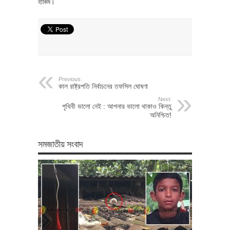
হাকিম।
Previous:
কাল রাষ্ট্রপতি নির্বাচনের তফসিল ঘোষণা
Next:
পৃথিবী ভালো নেই : আপনার ভালো থাকাও কিন্তু
অনিশ্চিত!
সমজাতীয় সংবাদ