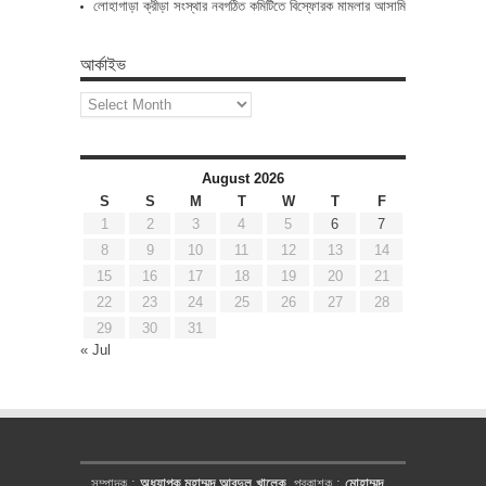
লোহাগাড়া ক্রীড়া সংস্থার নবগঠিত কমিটিতে বিস্ফোরক মামলার আসামি
আর্কাইভ
আর্কাইভ
August 2026
S
S
M
T
W
T
F
1
2
3
4
5
6
7
8
9
10
11
12
13
14
15
16
17
18
19
20
21
22
23
24
25
26
27
28
29
30
31
« Jul
সম্পাদক :
অধ্যাপক মুহাম্মদ আবদুল খালেক
, প্রকাশক :
মোহাম্মদ