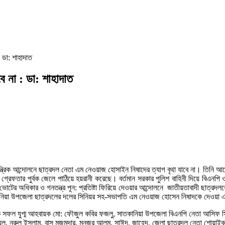
: ডা: শাহাদাত
বে না : ডা: শাহাদাত
ন্ত্রিক আন্দোলনে ছাত্রদল নেতা এম নেওয়াজ হোসাইন নিষাদের ত্যাগ বৃথা যাবে না। তিন
 গ্রেফতার পুর্বক জেলে পাঠিয়ে হয়রানী করেছে। বর্তমান সরকার পুলিশ বাহিনী দিয়ে বিএনপি
টের অধিকার ও গনতন্ত্র পূন: প্রতিষ্টা ফিরিয়ে দেওয়ার আন্দোলনে জাতীয়তাবাদী ছাত্রদলকে
াতকানিয়া উপজেলা ছাত্রদলের দলের সিনিয়র সহ-সভাপতি এম নেওয়াজ হোসেন নিষাদকে দেওয়া 
 সাবেক সফল যুগ্ম আহবায়ক মো: ফৌজুল কবির ফজলু, সাতকানিয়া উপজেলা বিএনপি নেতা আসিফ 
ল, নুরুল ইসলাম, বাসু মজুমদার, মনজুর আলম, সাঈদ, জাহেদ, জেলা ছাত্রদল নেতা শোয়াইবু