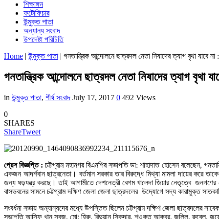
শিক্ষাঙ্গন
ফটোফিচার
উন্মুক্ত পাতা
অন্যান্য সংবাদ
উপদেষ্টা পরিচিতি
Home
|
উন্মুক্ত পাতা
|
গনতান্ত্রিক আন্দোলনে ছাত্রদল নেতা নিষাদের ত্যাগ বৃথা যাবে না 
গনতান্ত্রিক আন্দোলনে ছাত্রদল নেতা নিষাদের ত্যাগ বৃথা যা
in
উন্মুক্ত পাতা
,
শীর্ষ সংবাদ
July 17, 2017
0
492 Views
0
SHARES
Share
Tweet
প্রেস বিজ্ঞপ্তি :
চট্টগ্রাম মহানগর বিএনপির সভাপতি ডা: শাহাদাত হোসেন বলেছেন, গনতা
একজন আদর্শবান ছাত্রনেতা। বর্তমান সরকার তার বিরুদ্ধে মিথ্যা মামলা দায়ের করে তাকে
জন্য ষড়যন্ত্র করছে। তাই আগামীতে দেশনেত্রী বেগম খালেদা জিয়ার নেতৃত্বে জনগণের ভো
বাসভবনের সামনে চট্টগ্রাম দক্ষিণ জেলা জেলা ছাত্রদলের উদ্যোগে সদ্য কারামুক্ত স
সংবর্ধনা সভায় অন্যান্যদের মধ্যে উপস্তিত ছিলেন চট্টগ্রাম দক্ষিণ জেলা ছাত্রদলের
সভাপতি আসিফ খান সবুজ, মো: হিরু, রিদুয়ান সিকদার, শওকত আকবর, জলিল, রুবেল, জুয়ে