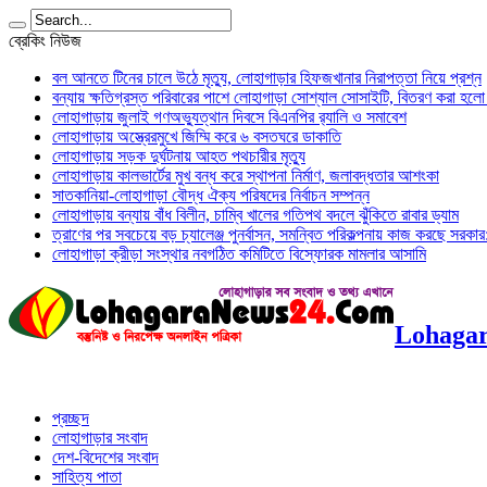
ব্রেকিং নিউজ
বল আনতে টিনের চালে উঠে মৃত্যু, লোহাগাড়ার হিফজখানার নিরাপত্তা নিয়ে প্রশ্ন
বন্যায় ক্ষতিগ্রস্ত পরিবারের পাশে লোহাগাড়া সোশ্যাল সোসাইটি, বিতরণ করা হল
লোহাগাড়ায় জুলাই গণঅভ্যুত্থান দিবসে বিএনপির র‌্যালি ও সমাবেশ
লোহাগাড়ায় অস্ত্রেরমুখে জিম্মি করে ৬ বসতঘরে ডাকাতি
লোহাগাড়ায় সড়ক দুর্ঘটনায় আহত পথচারীর মৃত্যু
লোহাগাড়ায় কালভার্টের মুখ বন্ধ করে স্থাপনা নির্মাণ, জলাবদ্ধতার আশংকা
সাতকানিয়া-লোহাগাড়া বৌদ্ধ ঐক্য পরিষদের নির্বাচন সম্পন্ন
লোহাগাড়ায় বন্যায় বাঁধ বিলীন, চাম্বি খালের গতিপথ বদলে ঝুঁকিতে রাবার ড্যাম
ত্রাণের পর সবচেয়ে বড় চ্যালেঞ্জ পুনর্বাসন, সমন্বিত পরিকল্পনায় কাজ করছে সরকার: অ
লোহাগাড়া ক্রীড়া সংস্থার নবগঠিত কমিটিতে বিস্ফোরক মামলার আসামি
Lohagar
প্রচ্ছদ
লোহাগাড়ার সংবাদ
দেশ-বিদেশের সংবাদ
সাহিত্য পাতা