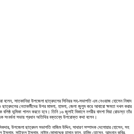
ি আরো বলেন, সাতকানিয়া উপজেলা ছাত্রদলের সিনিয়র সহ-সভাপতি এম নেওয়াজ হোসেন নিষাদ
 ও ছাত্রদলের নেতাকর্মীদের উপর মামলা, হামলা, জেলা জুলুম করে আবারো ক্ষমতা দখল করার
 বলিষ্ঠ ভূমিকা পালন করতে হবে। তিনি ১৬ জুলাই বিকালে নগরীর বাদশা মিয়া রোডস্ত তাঁর
এক সংবর্ধনা সভায় প্রধান অতিথির বক্তব্যে উপরোক্ত কথা বলেন।
সিকদার, উপজেলা ছাত্রদল সভাপতি নাজিম উদ্দিন, সাধারণ সম্পাদক দেলোয়ার হোসেন, সহ
ল ইসলাম, সাইফুল ইসলাম, নাঈম মোসাদ্দেক হাসান ফালু, হামিদ হোসেন, আদনান কবির,