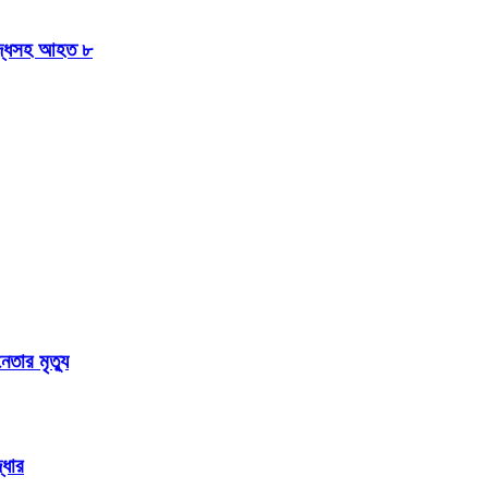
িবিদ্ধসহ আহত ৮
তার মৃত্যু
্ধার