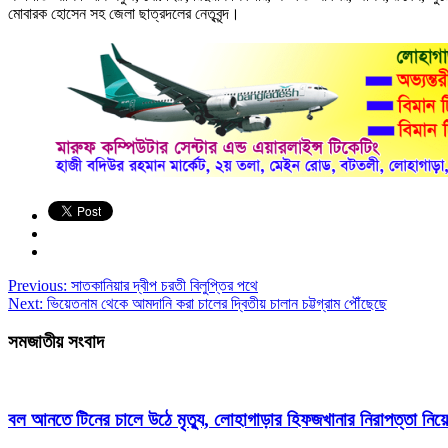
মোবারক হোসেন সহ জেলা ছাত্রদলের নেতৃবৃন্দ।
Previous:
সাতকানিয়ার দ্বীপ চরতী বিলুপ্তির পথে
Next:
ভিয়েতনাম থেকে আমদানি করা চালের দ্বিতীয় চালান চট্টগ্রাম পৌঁছেছে
সমজাতীয় সংবাদ
বল আনতে টিনের চালে উঠে মৃত্যু, লোহাগাড়ার হিফজখানার নিরাপত্তা নিয়ে 