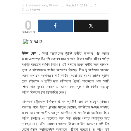
in
দেশ-বিদেশের সংবাদ
,
শীর্ষ সংবাদ
March 14, 2018
0
197 Views
0
SHARES
নিউজ ডেক্স :
জিয়া অরফানেজ ট্রাস্ট দুর্নীতি মামলায় পাঁচ বছরের
কারাদণ্ডপ্রাপ্ত বিএনপি চেয়ারপারসন খালেদা জিয়ার জামিন রবিবার পর্যন্ত
স্থগিত করেছেন আপিল বিভাগ। এই সময়ের মধ্যে দুর্নীতি দমন কমিশন-
দুদক ও রাষ্ট্রপক্ষকে জামিন আদেশের বিরুদ্ধে লিভ টু আপিলের আবেদন
করতে বলেছেন আদালত। হাইকোর্টের দেওয়া চার মাসের জামিন স্থগিত
চেয়ে রাষ্ট্রপক্ষ ও দুর্নীতি দমন কমিশনের (দুদক) আবেদনের ওপর শুনানি
শেষে আজ বুধবার সকালে এ আদেশ দেন প্রধান বিচারপতির নেতৃত্বে
আপিল বিভাগের চার বিচারপতির বেঞ্চ।
আদালতে রাষ্ট্রপক্ষে উপস্থিত ছিলেন অ্যাটর্নি জেনারেল মাহবুবে আলম।
খালেদার পক্ষে ছিলেন খন্দকার মাহবুব হোসেন, ব্যারিস্টার মওদুদ আহমদ,
এ জে মোহাম্মদ আলী ও জয়নুল আবেদীন। খালেদা জিয়ার জামিনের বিষয়ে
আপিল বিভাগের এ আদেশের ফলে তিনি রবিবার পর্যন্ত কারামুক্ত হতে
পারছেন না। যদিও মঙ্গলবার খালেদা জিয়ার জামিন আদেশের কপি চিফ
মেট্রোপলিটন ম্যাজিস্ট্রেট আদালতে পাঠানো হয়েছে। র আগে দুই