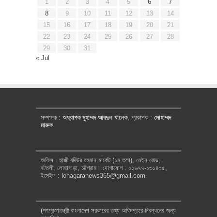
1
2
3
4
5
6
7
8
9
10
11
12
13
14
15
16
17
18
19
20
21
22
23
24
25
26
27
28
29
30
31
« Jul
সম্পাদক :
অধ্যাপক মুহাম্মদ আবদুল খালেক
, প্রকাশক :
মোহাম্মদ
মারুফ
অফিস : হাজী বদিউর রহমান মার্কেট (১ম তলা), মেইন রোড,
বটতলী, লোহাগাড়া, চট্টগ্রাম। যোগাযোগ : ০১৬৭৭-১৩১৪৫৫,
ইমেইল : lohagaranews365@gmail.com
(গণপ্রজাতন্ত্রী বাংলাদেশ সরকারের তথ্য অধিদপ্তরে নিবন্ধনের জন্য