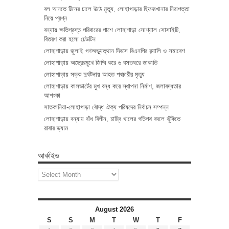
বল আনতে টিনের চালে উঠে মৃত্যু, লোহাগাড়ার হিফজখানার নিরাপত্তা
নিয়ে প্রশ্ন
বন্যায় ক্ষতিগ্রস্ত পরিবারের পাশে লোহাগাড়া সোশ্যাল সোসাইটি,
বিতরণ করা হলো ঢেউটিন
লোহাগাড়ায় জুলাই গণঅভ্যুত্থান দিবসে বিএনপির র‌্যালি ও সমাবেশ
লোহাগাড়ায় অস্ত্রেরমুখে জিম্মি করে ৬ বসতঘরে ডাকাতি
লোহাগাড়ায় সড়ক দুর্ঘটনায় আহত পথচারীর মৃত্যু
লোহাগাড়ায় কালভার্টের মুখ বন্ধ করে স্থাপনা নির্মাণ, জলাবদ্ধতার
আশংকা
সাতকানিয়া-লোহাগাড়া বৌদ্ধ ঐক্য পরিষদের নির্বাচন সম্পন্ন
লোহাগাড়ায় বন্যায় বাঁধ বিলীন, চাম্বি খালের গতিপথ বদলে ঝুঁকিতে
রাবার ড্যাম
আর্কাইভ
আর্কাইভ
August 2026
S
S
M
T
W
T
F