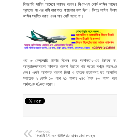
বিচারপতি জামিন আদেশে স্বাক্ষর করেন। সিএমএম কোর্ট জামিন আদেশ
গ্রহণের পর এর কপি কারাগারে পাঠানোর কথা ছিল। কিন্তু আপিল বিভাগ
জামিন স্থগিত করায় এখন আর সেটি হচ্ছে না।
গত ৮ ফেব্রুয়ারি ঢাকার বিশেষ জজ আদালত-৫-এর বিচারক ড.
আক্তারুজ্জামানের আদালত খালেদা জিয়াকে পাঁচ বছরের সশ্রম কারাদণ্ড
দেন। একই আদালত খালেদা জিয়া ও তারেক রহমানসহ ছয় আসামির
সবাইকে ২ কোটি ১০ লাখ ৭১ হাজার ৬৪৩ টাকা ৮০ পয়সা করে
অর্থদণ্ডে দণ্ডিত করেন।
Previous:
বিজ্ঞানী স্টিফেন উইলিয়াম হকিং মারা গেছেন