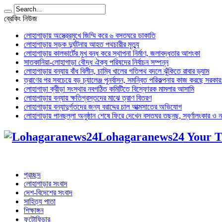
ব্রেকিং নিউজ
লোহাগাড়ায় অস্ত্রেরমুখে জিম্মি করে ৬ বসতঘরে ডাকাতি
লোহাগাড়ায় সড়ক দুর্ঘটনায় আহত পথচারীর মৃত্যু
লোহাগাড়ায় কালভার্টের মুখ বন্ধ করে স্থাপনা নির্মাণ, জলাবদ্ধতার আশংকা
সাতকানিয়া-লোহাগাড়া বৌদ্ধ ঐক্য পরিষদের নির্বাচন সম্পন্ন
লোহাগাড়ায় বন্যায় বাঁধ বিলীন, চাম্বি খালের গতিপথ বদলে ঝুঁকিতে রাবার ড্যাম
ত্রাণের পর সবচেয়ে বড় চ্যালেঞ্জ পুনর্বাসন, সমন্বিত পরিকল্পনায় কাজ করছে সরকার: অ
লোহাগাড়া ক্রীড়া সংস্থার নবগঠিত কমিটিতে বিস্ফোরক মামলার আসামি
লোহাগাড়ায় বন্যায় ক্ষতিগ্রস্তদের মাঝে ত্রাণ বিতরণ
লোহাগাড়ায় বন্যাদুর্গতদের জন্য বরাদ্দের চাল আত্মসাতের অভিযোগ
লোহাগাড়ায় পানছল্লা অনুষ্ঠান শেষে ফিরে দেখেন বসতঘর তছনছ, স্বর্ণালংকার ও ন
Lohagaranews24 Your T
প্রচ্ছদ
লোহাগাড়ার সংবাদ
দেশ-বিদেশের সংবাদ
সাহিত্য পাতা
শিক্ষাঙ্গন
ফটোফিচার